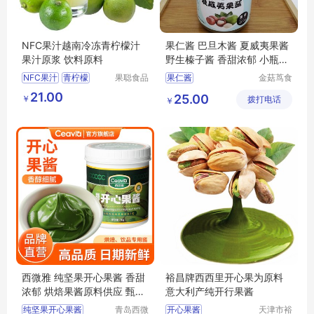
NFC果汁越南冷冻青柠檬汁
果仁酱 巴旦木酱 夏威夷果酱
果汁原浆 饮料原料
野生榛子酱 香甜浓郁 小瓶包
装
NFC果汁
青柠檬
果聪食品
果仁酱
金菇茑食
（上海）
品(沈阳)
饮品原料
果汁原浆
21.00
25.00
￥
有限公司
拨打电话
有限责任
￥
越南
公司
西微雅 纯坚果开心果酱 香甜
裕昌牌西西里开心果为原料
浓郁 烘焙果酱原料供应 甄选
意大利产纯开行果酱
好料
纯坚果开心果酱
青岛西微
开心果酱
天津市裕