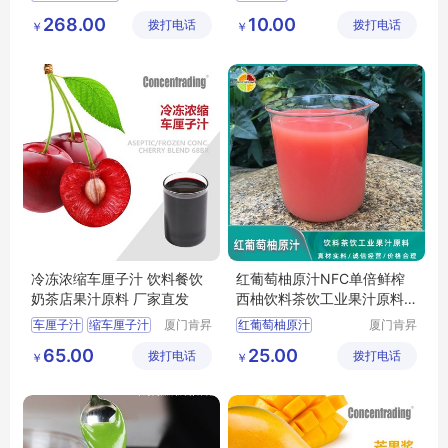
雅食品有
昌科技发
烘焙果酱原料供应
意大利开心果酱
268.00
10.00
拨打电话
限公司
拨打电话
展有限公
￥
￥
甄选好料
冰淇淋用果酱
司
冷冻浓缩车厘子汁 饮料餐饮
红葡萄柚原汁NFC单倍鲜榨
奶茶店果汁原料 厂家直发
西柚饮料茶饮工业果汁原料
以色列进口
车厘子汁
缩车厘子汁
厦门肯昇
红葡萄柚原汁
厦门肯昇
进出口有
进出口有
果汁原料
NFC果汁
鲜榨果汁
65.00
25.00
拨打电话
限公司
拨打电话
限公司
￥
￥
西柚果汁
果汁原料