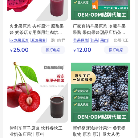
火龙果原浆 去籽原汁 原浆果
厂家直销芒果原浆 冷藏芒果
酱 奶茶店专用商用红肉烘培
果酱 果肉果酱甜品店奶茶店
饮料果肉
商用批发
火龙果原浆
原浆果酱
厦门肯昇
芒果原浆
芒果
果肉
郑州代工
进出口有
帮网络科
火龙果果汁
果酱
水果
25.00
12.00
拨打电话
限公司
拨打电话
技有限公
￥
￥
餐饮果汁原料
司
果汁原料
智利车厘子原浆 饮料餐饮工
新鲜桑葚浓缩汁果汁 桑葚提
业奶茶店果汁原料
取物 原浆 原汁 量大从优