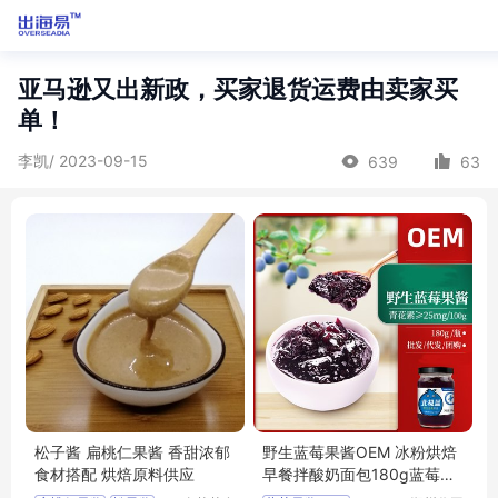
亚马逊又出新政，买家退货运费由卖家买
单！
李凯/ 2023-09-15
639
63
松子酱 扁桃仁果酱 香甜浓郁
野生蓝莓果酱OEM 冰粉烘焙
食材搭配 烘焙原料供应
早餐拌酸奶面包180g蓝莓酱
加工定制