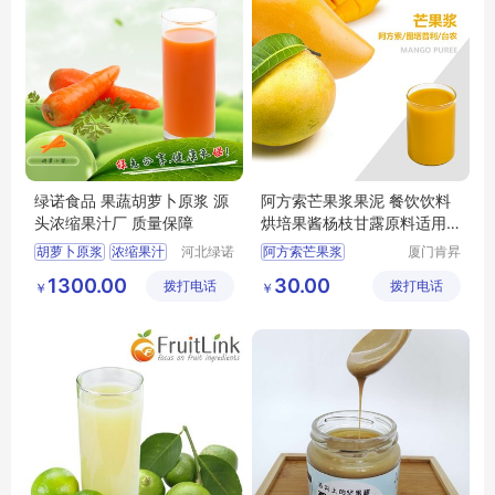
绿诺食品 果蔬胡萝卜原浆 源
阿方索芒果浆果泥 餐饮饮料
头浓缩果汁厂 质量保障
烘培果酱杨枝甘露原料适用
商用包装
胡萝卜原浆
浓缩果汁
河北绿诺
阿方索芒果浆
厦门肯昇
食品有限
进出口有
浓缩果蔬
阿方索芒果泥
芒果泥
1300.00
30.00
拨打电话
公司
拨打电话
限公司
￥
￥
胡萝卜原浆生产厂家
芒果浆
胡萝卜原浆批发
烘培果酱杨枝甘露原料