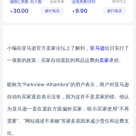
扁桃仁果酱
松子酱
金菇茑食
蓝莓果酱OEM
郑州代工
品(沈阳)
帮网络科
蓝莓果酱代加工
30.00
9.90
拨打电话
有限责任
拨打电话
技有限公
￥
￥
蓝莓果酱加工定制
公司
司
蓝莓果酱代工厂家
果酱OEM
小编在亚马逊官方卖家论坛上了解到，
亚马逊
近日实行了
一项新的政策：买家自动退款的商品运费由
卖家
承担。
昵称为
“Parkview-Alhambra”的用户表示，商户对亚马逊
自动向买家退款表示沮丧，因为这并不是卖家的错。他认
为亚马逊一直在退款方面偏袒买家，暗示买家使用“不再
需要”、“网站描述不准确”等诸多原因来减少责任和运费支
出。