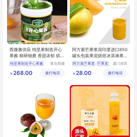
西微雅供应 纯坚果制造开心
阿方索芒果浆泥印度进口850
果酱 精研细磨 香甜浓郁 烘焙
罐头包装果泥烘焙冰淇淋果
果 酱原料
酱原料批发
纯坚果制造开心果酱
青岛西微
阿方索芒果浆
芒果浆
厦门肯昇
雅食品有
进出口有
精研细磨
芒果泥
冰淇淋原料
268.00
28.00
拨打电话
限公司
拨打电话
限公司
￥
￥
烘焙果酱原料
果酱原料