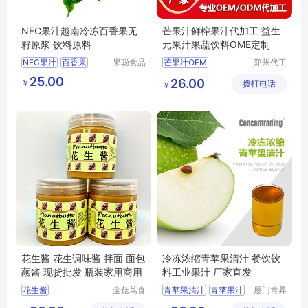
NFC果汁越南冷冻百香果无
芒果汁鲜榨果汁代加工 益生
籽原浆 饮料原料
元果汁果蔬饮料OME定制
NFC果汁
百香果
果聪食品
芒果汁OEM
郑州代工
（上海）
帮网络科
饮品原料
无籽
越南
鲜榨果汁代加工
25.00
26.00
￥
有限公司
拨打电话
技有限公
￥
益生元果汁
司
果蔬饮料OME
果蔬饮料定制
花生酱 花生调味酱 拌面 面包
冷冻浓缩青苹果清汁 餐饮饮
蘸酱 现货批发 瓶装家用商用
料工业果汁 厂家直发
花生酱
金菇茑食
青苹果清汁
青苹果汁
厦门肯昇
品(沈阳)
进出口有
饮料果汁