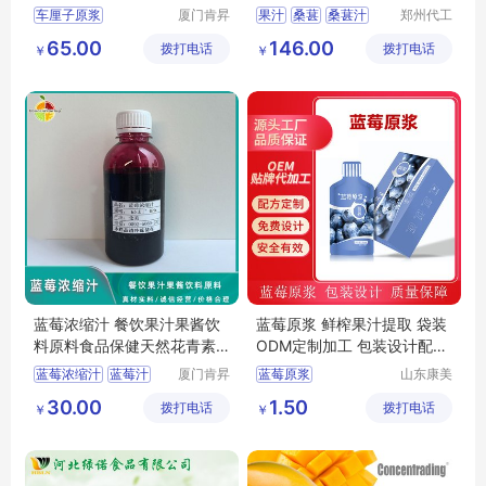
车厘子原浆
厦门肯昇
果汁
桑葚
桑葚汁
郑州代工
进出口有
帮网络科
智利车厘子原浆
原汁
水果
65.00
146.00
拨打电话
限公司
拨打电话
技有限公
￥
￥
车厘子果酱
果汁原料
司
烘培果酱
蓝莓浓缩汁 餐饮果汁果酱饮
蓝莓原浆 鲜榨果汁提取 袋装
料原料食品保健天然花青素
ODM定制加工 包装设计配方
大包装
成熟
蓝莓浓缩汁
蓝莓汁
厦门肯昇
蓝莓原浆
山东康美
进出口有
药业有限
果汁原料
果酱原料
鲜榨果汁原浆
30.00
1.50
拨打电话
限公司
拨打电话
公司
￥
￥
天然花青素
刺梨原浆