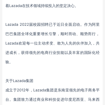
着Lazada在技术领域持续投入的坚定决心。
Lazada 2022届校
园
招聘已于近日全面
启动。作为阿里
巴巴集团全球化重要增长引擎，顺时而动、顺势而行，
Lazada欢迎每一位主动求变、敢为人先的伙伴加入，共
进成长，获得领先的电商行业技能以及丰富的国际化经
验。
关于
Lazada集团
成立于
2012年，Lazada集团是东南亚领先的电子商务平
台。集团致力通过商业和科技促进印度尼西亚、马来西