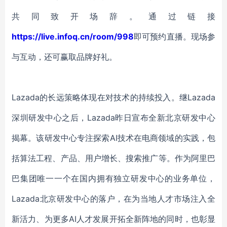
共同致开场辞。通过链接
https://live.infoq.cn/room/998
即可预约直播。现场参
与互动，还可赢取品牌好礼。
Lazada的长远策略体现在对技术的持续投入。继Lazada
深圳研发中心之后，Lazada昨日宣布全新北京研发中心
揭幕。该研发中心专注探索AI技术在电商领域的实践，包
括
算法工程、产品、用户增长、搜索推广等。
作为阿里巴
巴集团唯一一个在国内拥有独立研发中心的业务单位，
Lazada北京研发中心的落户，在为当地人才市场注入全
新活力、为更多AI人才发展开拓全新阵地的同时，也彰显