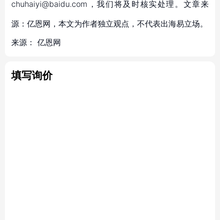
chuhaiyi@baidu.com，我们将及时核实处理。文章来
源：亿恩网，本文为作者独立观点，不代表出海易立场。
来源：
亿恩网
填写询价