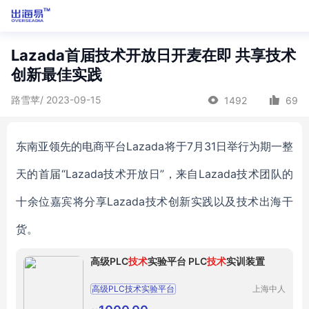
Lazada首届技术开放日开麦在即 共享技术
创新最佳实践
路雪苹/ 2023-09-15
1492
69
东南亚领先的电商平台
L
azada
将于
7月3
1
日举行为期一整
天的首届
“Lazada技术开放日”，来自
Lazada技
术团队的
十余位嘉宾将分享
Lazada
技术创新实践以及技术出海干
货。
高级PLC
技术
实验平台 PLC
技术
实训装置
高级PLC技术实验平台
上海中人
科教设备
制造有限