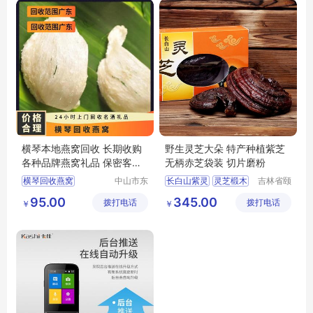
横琴本地燕窝回收 长期收购
野生灵芝大朵 特产种植紫芝
各种品牌燕窝礼品 保密客户
无柄赤芝袋装 切片磨粉
快速打款
横琴回收燕窝
中山市东
长白山紫灵
灵芝椴木
吉林省颐
区粤诚酒
鹿堂商贸
横琴燕窝回收
灵芝
95.00
345.00
拨打电话
业商行
拨打电话
有限公司
￥
￥