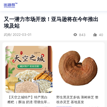
又一潜力市场开放！亚马逊将在今年推出
埃及站
武帅/ 2022-03-01
843
40
【天空之城特产】特产黑白
野生黑灵芝多钱 薄树林芝 整
糌粑（ 酥油 奶渣 理塘虫草
枝赤灵芝 基地直发
川贝母 牛肉干）