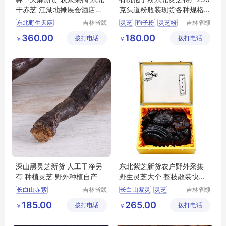
干赤芝 江湖地摊展会酒店餐
克头道粉瓶装现货各种规格
饮食用
新货批发
东北野生天麻
吉林省颐
灵芝
孢子粉
灵芝粉
吉林省颐
鹿堂商贸
鹿堂商贸
野生天麻
天麻
东北灵芝粉
东北灵芝
360.00
180.00
拨打电话
有限公司
拨打电话
有限公司
￥
￥
深山黑灵芝新货 人工干净另
东北紫芝新货农户野外采集
有 种植灵芝 野外种植自产
野生灵芝大个 整枝散装快递
包邮
长白山赤紫
吉林省颐
长白山紫灵
灵芝
吉林省颐
鹿堂商贸
鹿堂商贸
长白山灵芝
灵芝
椴木灵芝
185.00
265.00
拨打电话
有限公司
拨打电话
有限公司
￥
￥