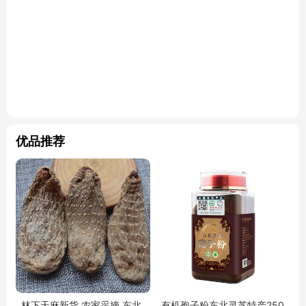
优品推荐
林下天麻新货 农家采摘 东北
有机孢子粉东北灵芝特产250