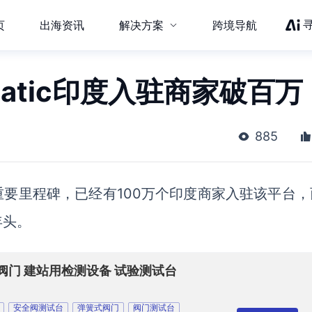
页
出海资讯
解决方案
跨境导航
atic印度入驻商家破百万
885
重要里程碑，
已经有
100万
个印度
商家
入驻该平台，
年头
。
阀门 建站用检测设备 试验测试台
安全阀测试台
弹簧式阀门
阀门测试台