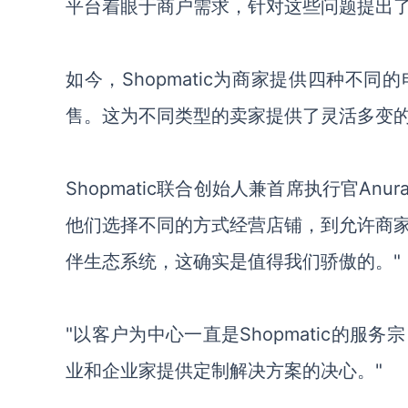
平台着眼于
商户
需求，
针对这些问题提出
如今
，
Shopmatic
为
商家
提供
四种不同的
售。这为
不同类型的卖家
提供
了灵活多变
Shopmatic联合创始人兼首席执行官Anurag
他们选择不同的方式
经营店铺，
到允许商
伴生态系统，
这确实是值得我们骄傲的
。
"
"以客户为中心一直是Shopmatic
的服务宗
业和企业家提供定制解决方案的
决心。
"