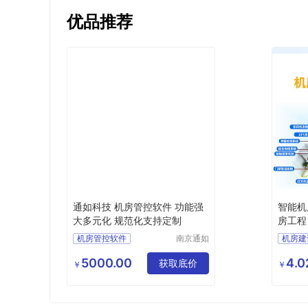
优品推荐
通如科技 机房管控软件 功能强
智能机
大多元化 规范化支持定制
房工程
机房管控软件
南京通如
机房建
科技有限
机房上网刷卡软件
网络机
公司
5000.00
4.
机房管理软件
获取底价
智能机
￥
￥
电子阅览室上机软件
电脑上机软件