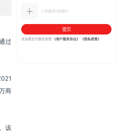
。通过
2021
0万商
。该