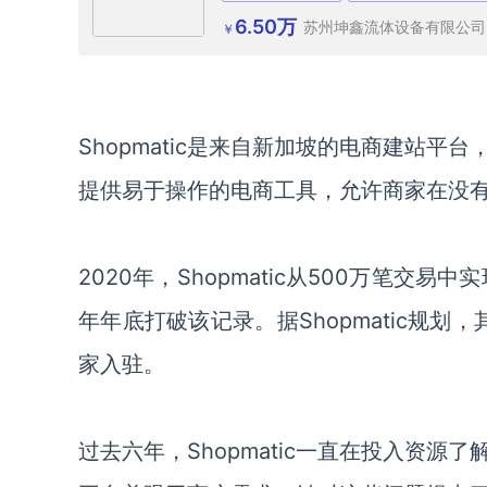
6.50万
苏州坤鑫流体设备有限公司
￥
Shopmatic是来自新加坡的电商建站
提供易于操作的电商工具，
允许
商家
在
没
2020
年，
Shopmatic
从
500万笔交易中实
年年底打破
该
记录。
据
Shopmatic规划，
家
入驻
。
过去六年，
Shopmatic
一直在
投入
资源
了