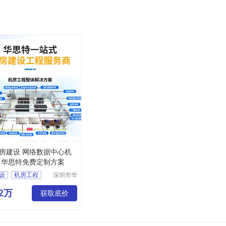
房建设 网络数据中心机
 华思特免费定制方案
设
机房工程
深圳市华
思特科技
房建设
有限公司
02万
房
华思特科技
获取底价