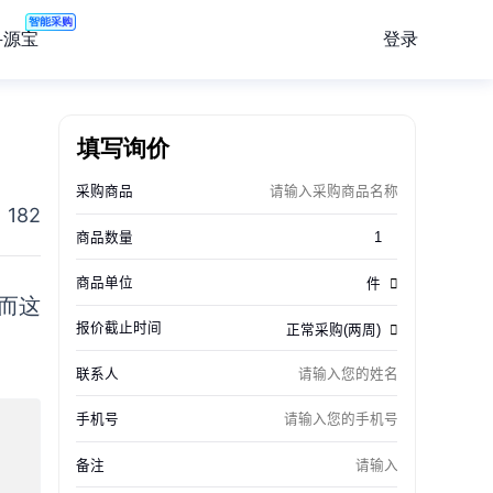
智能采购
登录
寻源宝
填写询价
182
而
这