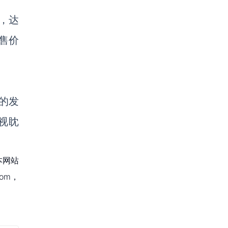
，
达
售价
来的发
视眈
本网站
om，