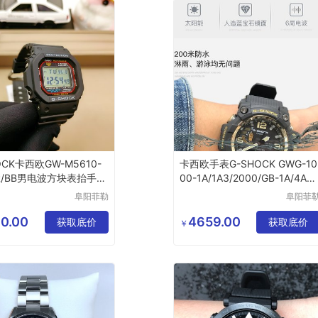
OCK卡西欧GW-M5610-
卡西欧手表G-SHOCK GWG-10
/R/BB男电波方块表抬手亮
00-1A/1A3/2000/GB-1A/4A电
000原点
波男表泥王
阜阳菲勒
阜阳菲
科技有限
科技有
公司
公司
0.00
4659.00
获取底价
获取底价
￥