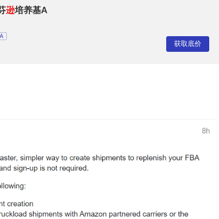
芬
逊
培养基A
A
获取底价