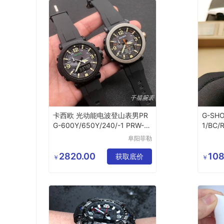
卡西欧 光动能电波登山表男PR
G-SH
G-600Y/650Y/240/-1 PRW-6
1/BC
0/6600/50
GW-5
阜阳菲勒
科技有限
公司
2820.00
108
获取底价
￥
￥