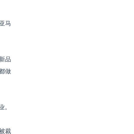
亚马
新品
都做
业。
被裁