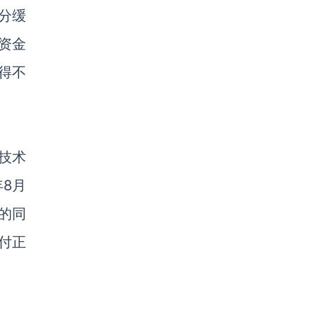
分缓
资金
得不
技术
8月
的同
付正