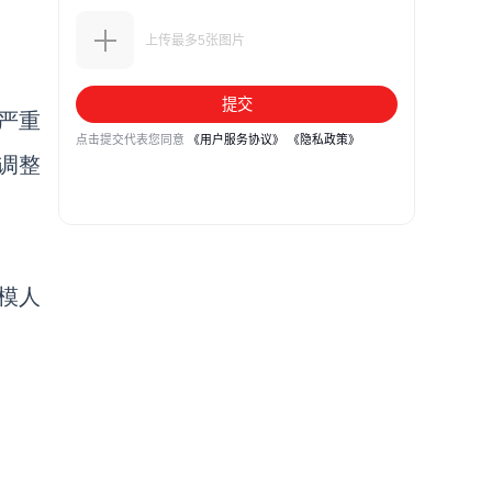
严重
调整
模人