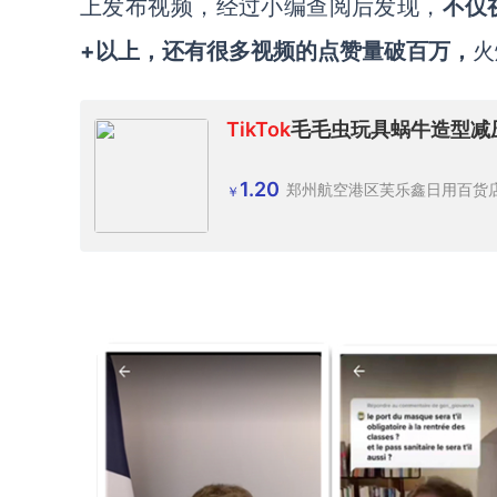
上发布视频，
经过小编查阅后发现，
不仅
+以上，还有很多视频的点赞量破百万，
火
TikTok
毛毛虫玩具蜗牛造型减
1.20
郑州航空港区芙乐鑫日用百货
￥