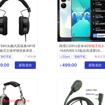
880头戴式高保真HiFi耳
跨境C20Pro安卓4G
智能手机
3
放式立体环绕音效录音棚
+64内存6.53贴合高清屏24新
款外贸手机
T880耳机
广州市博
c20pro
智能手机
青岛艾
鸿商贸有
特工贸
T990监听耳机
3
64
6
53
限公司
限公司
9.00
499.00
iFi耳机
获取底价
获取底价
￥