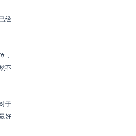
都已经
位，
然不
对于
最
好