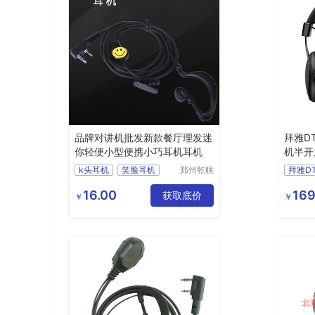
品牌对讲机批发新款餐厅理发迷
拜雅DT
你轻便小型便携小巧耳机耳机
机半开
设备
k头耳机
笑脸耳机
郑州乾联
拜雅D
坤电子科
入耳舒适
拜雅D
技有限公
16.00
169
获取底价
高保真H
￥
￥
司