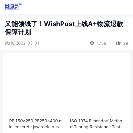
又能领钱了！WishPost上线A+物流退款
保障计划
武帅/ 2022-03-01
1759
29
PE 150x250 PE250x400 m
ISO 1974 Elmendorf Metho
ini concrete jaw rock crush
d Tearing Resistance Teste
er
r Film Tear Strength Testing