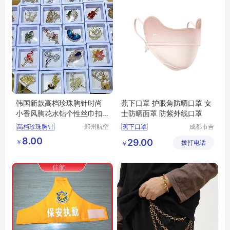
韩国新款高档珍珠胸针时尚
蕉下口罩 护眼角防晒口罩 女
小香风胸花水钻个性丝巾扣
士防晒面罩 防紫外线口罩
蝴蝶别针批发
高档珍珠胸针
郑州航空
蕉下口罩
成都市吉
港区芙乐
顺优品科
水钻胸针
小香风胸花
8.00
29.00
￥
鑫日用百
拨打电话
技有限公
￥
货店
司