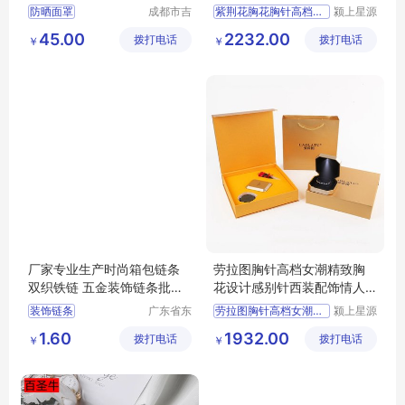
行必备
021年新款潮
防晒面罩
成都市吉
紫荆花胸花胸针高档女奢华
颍上星源
顺优品科
科技发展
45.00
2232.00
拨打电话
技有限公
拨打电话
有限公司
￥
￥
司
厂家专业生产时尚箱包链条
劳拉图胸针高档女潮精致胸
双织铁链 五金装饰链条批发
花设计感别针西装配饰情人
定制
节生日礼物
装饰链条
广东省东
劳拉图胸针高档女潮精致胸
颍上星源
莞市长安
科技发展
1.60
1932.00
拨打电话
镇锦厦社
拨打电话
有限公司
￥
￥
区锦新街
5巷2号