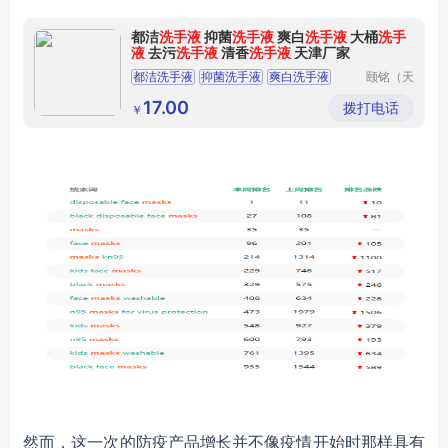
都洁
洗手液
抑菌
洗手液
爽白
洗手液
大桶
洗手
液
去污
洗手液
清香
洗手液
天津厂家
都洁洗手液
抑菌洗手液
爽白洗手液
颐铭（天
津）科技
大桶洗手液
去污洗手液
发展有限
17.00
拨打电话
￥
公司
然而，这一次的防疫产品增长并不像疫情开始时那样具有