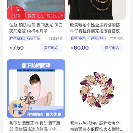
佳航 消防袖章 夜间反光 保安
欧美嘻哈个性金属裤链腰链
夜间巡逻 纯棉布肩章
牛仔裤挂件朋克摇滚百搭夜
店手链饰品
红色袖标
袖标厂家
河北佳航
裤链腰链
牛仔裤挂件
广东卡轮
电力器材
饰品有限
安全员袖标
嘻哈个性金属裤链
7.50
60.00
拨打电话
有限公司
拨打电话
公司
￥
￥
三角连肩袖章
三角纯棉臂章
蕉下防晒面罩 护颈防晒至颈
紫荆花胸花胸针高档女奢华
部 高效隔热冰凉降温 户外出
精致西装衣服配饰大衣别针2