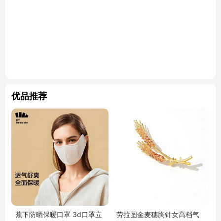
优品推荐
蕉下防晒保暖口罩 3d口罩立
劳拉图金麦穗胸针女高档气