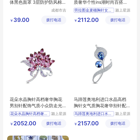
体黑色面罩 3层防护防风棉口
质奢华个性ins潮时尚百搭大
罩
气胸花别针
成都市吉
劳拉图金麦穗胸针女高档气
颍上星源
顺优品科
科技发展
39.00
2112.00
拨打电话
技有限公
拨打电话
有限公司
￥
￥
司
花朵水晶胸针高档奢华胸花
马蹄莲奥地利进口水晶高档
男别针配饰气质小众防走光
胸针女气质胸花奢华别针配
胸针扣女春季
饰圣诞节礼物
花朵水晶胸针高档奢华胸花
颍上星源
马蹄莲奥地利进口水晶高档
颍上星源
科技发展
科技发展
2052.00
2157.00
拨打电话
有限公司
拨打电话
有限公司
￥
￥