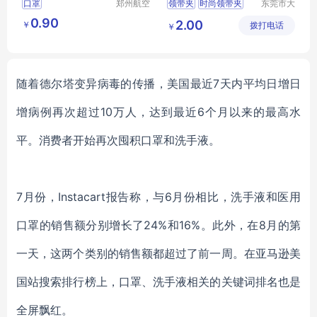
口罩
郑州航空
领带夹
时尚领带夹
东莞市大
港区芙乐
湾五金饰
夏季女神冰丝防晒口罩
衬衫领带夹
0.90
2.00
￥
鑫日用百
拨打电话
品有限公
￥
护眼角口罩
领带夹定制
货店
司
防紫外线遮阳开口透气冰丝口罩
金属银式领带夹
随着德尔塔变异病毒的传播，美国最近
7天内平均日增日
增病例再次超过10万人，达到最近6个月以来的最高水
平。消费者开始再次囤积口罩和洗手液。
7月份，Instacart报告称，与6月份相比，洗手液和医用
口罩的销售额分别增长了24%和16%。此外，在8月的第
一天，这两个类别的销售额都超过了前一周。在亚马逊美
国站搜索排行榜上，口罩、洗手液相关的关键词排名也是
全屏飘红。