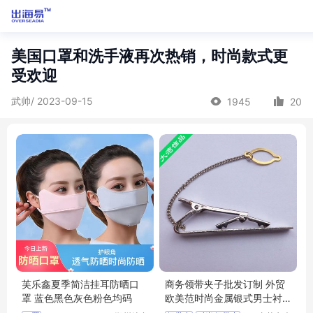
美国口罩和洗手液再次热销，时尚款式更
受欢迎
武帅/ 2023-09-15
1945
20
芙乐鑫夏季简洁挂耳防晒口
商务领带夹子批发订制 外贸
罩 蓝色黑色灰色粉色均码
欧美范时尚金属银式男士衬
衫领带夹