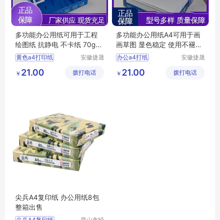
多功能办公用纸可用于工程
多功能办公用纸A4可用于画
绘图纸 抗静电 不卡纸 70g
画草图 显色稳定 使用不褪色
当即
70g 当即
黄色a4打印纸
安徽捷晟
办公a4打纸
安徽捷晟
智造有限
智造有限
办公a4打印纸
彩色打印纸
21.00
21.00
拨打电话
公司
拨打电话
公司
￥
￥
彩色无尘打印纸
多功能办公用纸
办公用纸
彩色复印纸
办公用纸
双面A4办公用纸
尖兵A4复印纸 办公用纸8包
整箱出售
尖兵A4复印纸
昆山市经