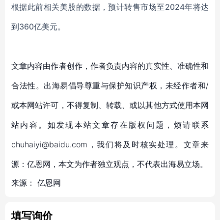
根据此前相关美股的数据，预计转售市场至
2024年将达
到360亿美元。
文章内容由作者创作，作者负责内容的真实性、准确性和
合法性。出海易倡导尊重与保护知识产权，未经作者和/
或本网站许可，不得复制、转载、或以其他方式使用本网
站内容。如发现本站文章存在版权问题，烦请联系
chuhaiyi@baidu.com，我们将及时核实处理。文章来
源：亿恩网，本文为作者独立观点，不代表出海易立场。
来源：
亿恩网
填写询价