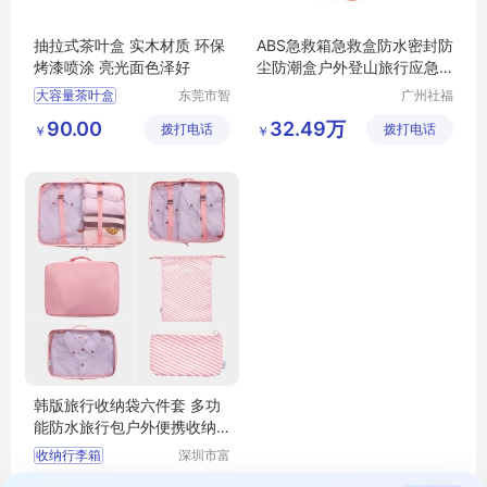
抽拉式茶叶盒 实木材质 环保
ABS急救箱急救盒防水密封防
烤漆喷涂 亮光面色泽好
尘防潮盒户外登山旅行应急
配件收纳盒
大容量茶叶盒
东莞市智
广州社福
合木业有
耐医疗器
茶叶收纳盒
90.00
32.49万
拨打电话
限公司
拨打电话
械有限公
￥
￥
多功能茶叶盒
司
防尘茶叶盒
茶叶盒
韩版旅行收纳袋六件套 多功
能防水旅行包户外便携收纳
行李箱批发
收纳行李箱
深圳市富
源手袋有