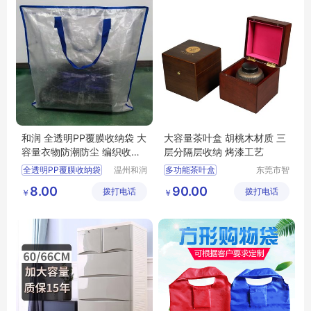
和润 全透明PP覆膜收纳袋 大
大容量茶叶盒 胡桃木材质 三
容量衣物防潮防尘 编织收纳
层分隔层收纳 烤漆工艺
包 现货
全透明PP覆膜收纳袋
温州和润
多功能茶叶盒
东莞市智
包装有限
合木业有
大容量
防潮防尘
大容量茶叶盒
8.00
90.00
拨打电话
公司
拨打电话
限公司
￥
￥
编织收纳包
收纳袋
茶叶收纳盒
茶叶盒
防尘茶叶盒