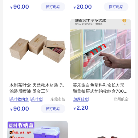
合木业有
碧百货中
大容量茶叶盒
防潮
整理袋
90.00
20.00
拨打电话
限公司
拨打电话
心
￥
￥
茶叶收纳盒
多功能茶叶盒
茶叶盒
木制茶叶盒 天然楸木材质 先
芙乐鑫白色塑料鞋盒长方形
涂装后喷漆 烫金工艺
翻盖抽屉式简约收纳盒700毫
升
茶叶收纳盒
茶叶盒
东莞市智
加厚鞋盒
郑州航空
合木业有
港区芙乐
大容量茶叶盒
透明鞋盒塑料翻盖抽屉式
2.20
90.00
￥
拨打电话
限公司
鑫日用百
￥
多功能茶叶盒
收纳盒
货店
防尘茶叶盒