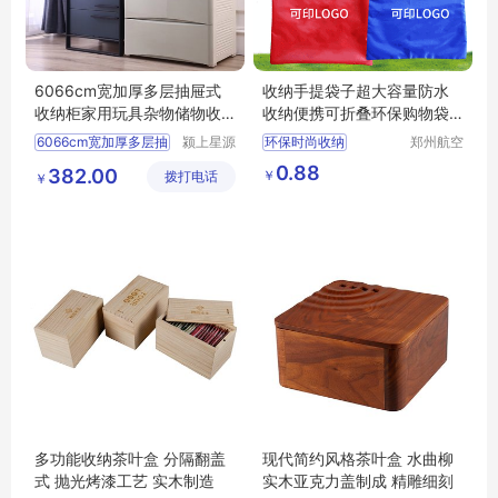
6066cm宽加厚多层抽屉式
收纳手提袋子超大容量防水
收纳柜家用玩具杂物储物收
收纳便携可折叠环保购物袋
纳柜子整理箱
印字印logo
6066cm宽加厚多层抽
颍上星源
环保时尚收纳
郑州航空
科技发展
港区芙乐
手提袋子
0.88
382.00
￥
拨打电话
有限公司
鑫日用百
￥
超大容量防水收纳
货店
便携可折叠环保购物袋
购物袋印字印logo
多功能收纳茶叶盒 分隔翻盖
现代简约风格茶叶盒 水曲柳
式 抛光烤漆工艺 实木制造
实木亚克力盖制成 精雕细刻