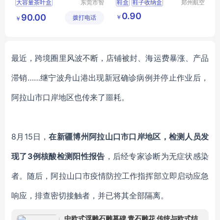
大容量茶叶盒
东莞市智
鞋盒
鞋子收纳盒
郑州航空
合木业有
港区芙乐
茶叶收纳盒
茶叶盒
办公透明塑料鞋盒
0.90
90.00
￥
拨打电话
限公司
鑫日用百
￥
多功能茶叶盒
防尘防潮收纳翻盖抽屉式简易鞋盒
货店
防尘茶叶盒
最近，跨境圈里风波不断，店铺被封、海运费暴涨、产品
滞销……继宁波舟山港出现新冠确诊病例并停止作业后，
阿拉山市口岸地区也传来了噩耗。
8
月15日，
在新疆博州阿拉山口市口岸地区，检测人员发
现了3例核酸检测阳性报告
，后经专家诊断为无症状感染
者。随后，阿拉山口市疫情防控工作指挥部立即启动应急
响应，排查密切接触者，并已将其全部隔离。
中欧式浮雕石雕墓碑 青石雕花 传统与欧式结