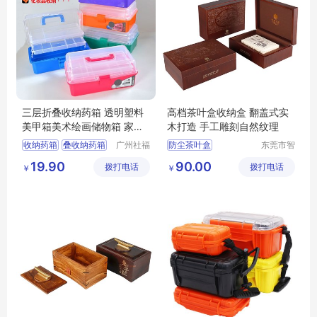
三层折叠收纳药箱 透明塑料
高档茶叶盒收纳盒 翻盖式实
美甲箱美术绘画储物箱 家用
木打造 手工雕刻自然纹理
药品收纳箱
收纳药箱
叠收纳药箱
广州社福
防尘茶叶盒
东莞市智
耐医疗器
合木业有
收纳箱
三层药箱
大容量茶叶盒
19.90
90.00
拨打电话
械有限公
拨打电话
限公司
￥
￥
储物箱
茶叶收纳盒
司
多功能茶叶盒
茶叶盒