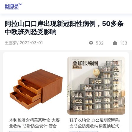
阿拉山口口岸出现新冠阳性病例，50多条
中欧班列恐受影响
王嘉梦/ 2022-03-01
582
133
木制包装盒精美茶叶盒 大容
鞋子收纳盒 办公透明塑料鞋
量收纳 防滑防尘设计 智合
盒防尘防潮收纳翻盖抽屉式
简易鞋盒