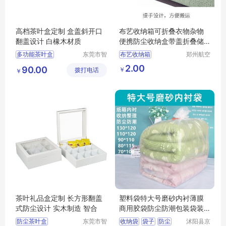
高档茶叶盒定制 盒盖斜开口
布艺收纳箱可折叠衣物杂物
翻盖设计 白橡木材质
便携防尘收纳盒带盖折叠储
物箱
多功能茶叶盒
东莞市智
布艺收纳箱
郑州航空
合木业有
港区芙乐
大容量茶叶盒
可折叠衣物
2.00
90.00
￥
拨打电话
限公司
鑫日用百
￥
茶叶收纳盒
杂物便携防尘
货店
防尘茶叶盒
茶叶盒
纳盒带盖折叠储物箱
茶叶礼品盒定制 长方形翻盖
塑料袋特大号磨砂内衬薄膜
式防尘设计 实木制造 智合
商用胶袋防尘防潮包装袋装
被子的收纳袋
防尘茶叶盒
东莞市智
收纳袋
袋子
防尘
沭阳县京