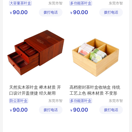
大容量茶叶盒
东莞市智
多功能茶叶盒
东莞市智
合木业有
合木业有
茶叶收纳盒
大容量茶叶盒
茶叶盒
90.00
90.00
拨打电话
限公司
拨打电话
限公司
￥
￥
多功能茶叶盒
茶叶盒
防尘茶叶盒
防尘茶叶盒
茶叶收纳盒
天然实木茶叶盒 榉木材质 开
高档密封茶叶盒收纳盒 传统
口设计开盖便捷 经久耐用
工艺上色 桐木材质 不变形
防尘茶叶盒
东莞市智
多功能茶叶盒
东莞市智
合木业有
合木业有
大容量茶叶盒
茶叶收纳盒
90.00
90.00
拨打电话
限公司
拨打电话
限公司
￥
￥
多功能茶叶盒
防尘茶叶盒
茶叶收纳盒
茶叶盒
大容量茶叶盒
茶叶盒