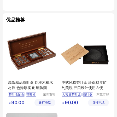
优品推荐
高端精品茶叶盒 胡桃木枫木
中式风格茶叶盒 环保材质简
材质 色泽厚实 耐磨防潮
约美观 开口设计使用方便
茶叶收纳盒
茶叶盒
东莞市智
大容量茶叶盒
茶叶盒
东莞市智
合木业有
合木业有
大容量茶叶盒
防尘茶叶盒
90.00
90.00
拨打电话
限公司
拨打电话
限公司
￥
￥
多功能茶叶盒
茶叶收纳盒
防尘茶叶盒
多功能茶叶盒