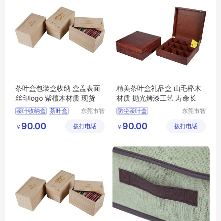
茶叶盒包装盒收纳 盒盖表面
精美茶叶盒礼品盒 山毛榉木
丝印logo 紫檀木材质 现货
材质 抛光烤漆工艺 寿命长
茶叶收纳盒
茶叶盒
东莞市智
防尘茶叶盒
东莞市智
合木业有
合木业有
防尘茶叶盒
大容量茶叶盒
茶叶盒
90.00
90.00
拨打电话
限公司
拨打电话
限公司
￥
￥
多功能茶叶盒
茶叶收纳盒
大容量茶叶盒
多功能茶叶盒