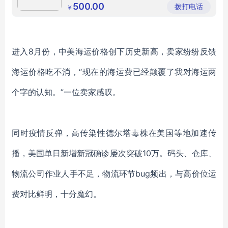
智能小区快递寄存柜
快递存放柜
快递柜
理有限公
500.00
拨打电话
￥
司
进入8月份，中美海运价格创下历史新高，卖家纷纷反馈
海运价格吃不消，“现在的海运费已经颠覆了我对海运两
个字的认知。”一位卖家感叹。
同时疫情反弹，
高传染性德尔塔毒株在美国等地加速传
播，美国单日新增新冠确诊屡次突破10万。码头、仓库、
物流公司作业人手不足，物流环节bug频出，与高价位运
费对比鲜明，十分魔幻。