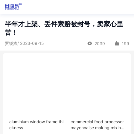
半年才上架、丢件索赔被封号，卖家心里
苦！
贾锐杰/ 2023-09-15
2039
199
aluminium window frame thi
commercial food processor
ckness
mayonnaise making mixing
mixer outer circulation emul