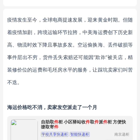
sifying machine
疫情发生至今，全球电商提速发展，迎来黄金时期。但随
着疫情加剧，跨境运输环节拉胯，中美海运费创下历史新
高、物流时效下降且事故多发。空运偷换海、丢件破损等
事件层出不穷，货件丢失索赔还可能因“欺诈”被关店，精
装修价位的运费和毛坯房水平的服务，让踩坑卖家们叫苦
不迭。
海运价格吃不消，卖家发空派走了一个月
自助取
件
柜 小区驿站收
件
取
件
派
件
柜 方便快
捷取寄
件
学校共享快递柜
智能快递柜
南京递柜
供应链管