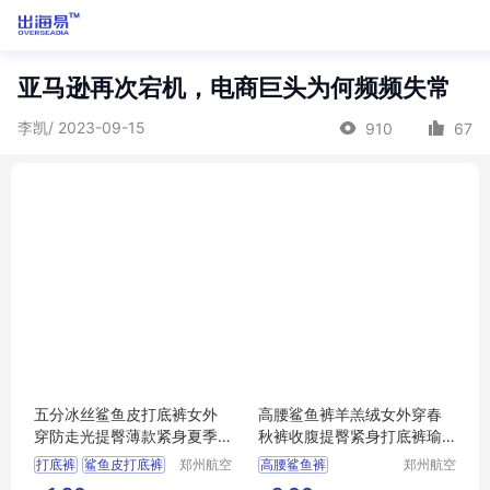
亚马逊再次宕机，电商巨头为何频频失常
李凯/ 2023-09-15
910
67
五分冰丝鲨鱼皮打底裤女外
高腰鲨鱼裤羊羔绒女外穿春
穿防走光提臀薄款紧身夏季
秋裤收腹提臀紧身打底裤瑜
健美瑜伽短裤
伽芭比裤代发
打底裤
鲨鱼皮打底裤
郑州航空
高腰鲨鱼裤
郑州航空
港区芙乐
港区芙乐
短裤
瑜伽短裤
羊羔绒女外穿春秋裤