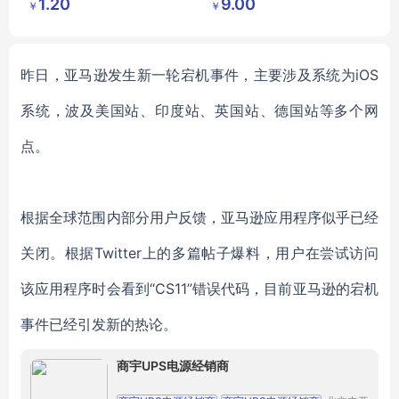
1.20
9.00
￥
￥
鑫日用百
鑫日用百
收腹提臀紧身打底裤
货店
货店
瑜伽芭比裤代发
昨日，亚马逊发生新一轮宕机事件，主要涉及系统为
iOS
系统，波及美国站、印度站、英国站、德国站等多个网
点。
根据全球范围内部分用户反馈，亚马逊应用程序似乎已经
关闭。根据
Twitter上的多篇帖子爆料，用户在尝试访问
该应用程序时会看到“CS11”错误代码，目前亚马逊的宕机
事件已经引发新的热论。
商宇UPS电源经销商