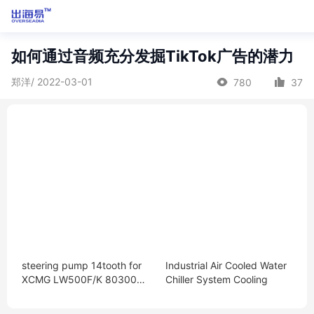
如何通过音频充分发掘TikTok广告的潜力
郑洋/ 2022-03-01
780
37
steering pump 14tooth for
Industrial Air Cooled Water
XCMG LW500F/K 8030041
Chiller System Cooling
04/CBGJ2080H L