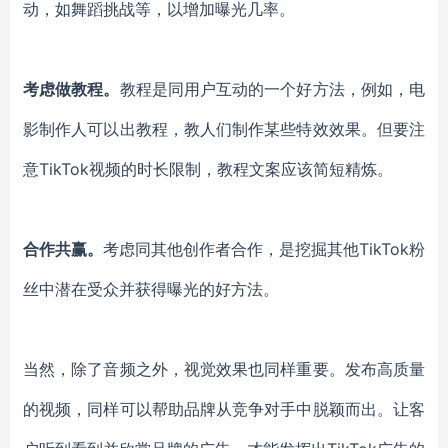
动，如舞蹈挑战
等
，以增加
曝光几率
。
考虑做教程。
教程是
同用户
互动的一个好方法
，
例如，电
影制作人可以
出教程
，教人们制作某些
特效
效果。
但要注
意
TikTok视频
的
时长
限制
，
教程
文案应该简短精炼。
合作
共赢
。
考虑
同
其他创作者合作
，
是挖掘其他
TikTok
粉
丝中潜在受众
并获得曝光的好方法。
当然，除了音频之外，
视觉
效果
也同样重要。发布高质量
的视频，
同样
可以
帮助
品牌从竞争对手中脱颖而出。
让
客