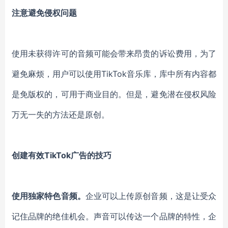
注意
避免
侵权
问题
使用
未获得
许可的
音频
可能会
带来
昂贵的诉讼
费用，
为了
避免麻烦，
用户可以
使用
TikTok音乐库
，
库中所有内容都
是
免版权的
，可用于商业目的。
但是
，避免潜在
侵权风险
万无一失的方法
还
是原创。
创建有效
TikTok广告
的
技巧
使用独家特色音频。
企业可以上传原创音频，这是让受众
记住品牌的绝佳机会。
声音可以
传达
一个品牌的
特性
，
企