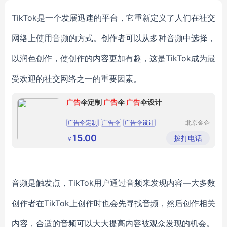
TikTok是一个
发展迅速
的平台，它重新定义
了
人们在社交
网络上使用音频的方式。创作者可以从
多种音频
中选择，
以
润色
创作，使创作
的内容
更加
有趣，
这是
TikTok成为最
受欢迎
的
社交网络之一的
重要因素。
广告
伞定制
广告
伞
广告
伞设计
广告伞定制
广告伞
广告伞设计
北京金企
文创科技
有限公司
15.00
拨打电话
￥
音频是触发点
，
TikTok用户
通过音频
来发现内容
—
大多数
创作者在
TikTok上
创作时也会先
寻找
音频
，然后
创作相关
内容，合适的音频
可以大大
提高内容
被观众发现的机会
。