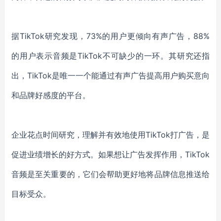
据
TikTok研究
发现
，
73%的用户
更倾向
有声广告，
88%
的
用户
表示
音频
是
TikTok
不可缺少的一环
。
其研究还指
出
，
TikTok是唯一一个
能
通过
有声广告
提高用户
购买意向
和品牌好感度的
平台
。
企业花点
时间
研究
，
理解并有效地
使用
TikTok
打广告
，
是
促进业绩增长的好方式。
如果想让广告发挥作用，
TikTok
音频
是至关重要的
，
它们会帮助
更好地将
品牌信息推送给
目标受众。