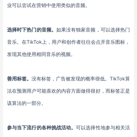
业可以尝试
在营销中使用类似的
音频
。
选择
时下热门
的音频。
如果
没有独家音频
，
可以选择热门
音乐。在
TikTok上，用户和创作者往往会点开音乐图标，
发现其他
使用相同
音乐
的视频。
善用
标签。
没有标签，
广告被发现的概率很低
。
TikTok算
法在预测
用户可能喜欢
的内容方面做得很好，而标签
正是
该
算法
的一部分。
参与
当下流行的各种挑战活动
。
可以
选择性
地参与
相关
活