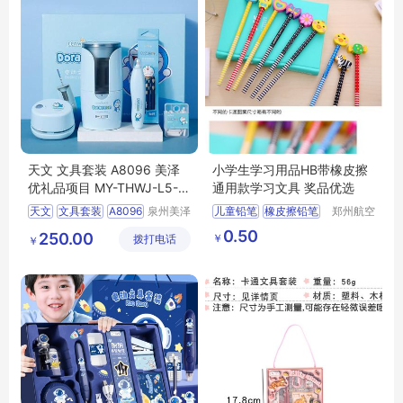
天文 文具套装 A8096 美泽
小学生学习用品HB带橡皮擦
优礼品项目 MY-THWJ-L5-1
通用款学习文具 奖品优选
1
天文
文具套装
A8096
泉州美泽
儿童铅笔
橡皮擦铅笔
郑州航空
贸易有限
港区芙乐
礼品
MY
THWJ
L5
0.50
250.00
￥
拨打电话
公司
鑫日用百
￥
11
货店