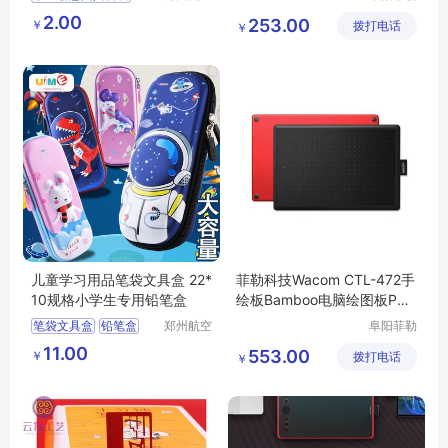
港区芙乐
科技有限
礼盒学习十件套
2.00
253.00
￥
鑫日用百
拨打电话
公司
￥
学生文化用品奖品批发
货店
儿童学习用品笔袋文具盒 22*
菲勒科技Wacom CTL-472手
10规格小学生专用铅笔盒
绘板Bamboo电脑绘图板PS
手写板 送礼佳选
笔袋文具盒
铅笔盒
郑州航空
阜阳菲勒
港区芙乐
科技有限
小学生笔盒
11.00
553.00
￥
鑫日用百
拨打电话
公司
￥
儿童学习用品
货店