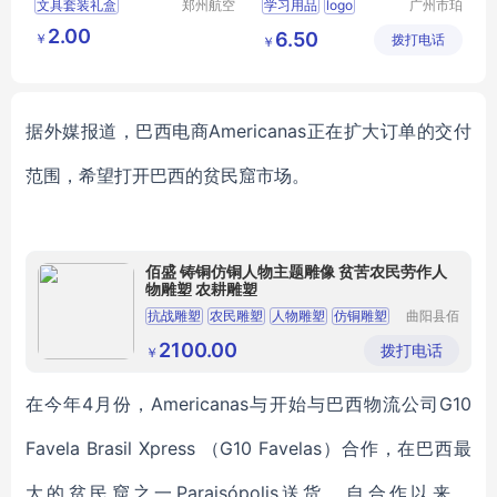
文具套装礼盒
郑州航空
学习用品
logo
广州市珀
港区芙乐
非皮具有
六一节礼物
2.00
6.50
￥
鑫日用百
拨打电话
限公司
￥
学习用品开学大礼包
货店
据外媒报道，巴西电商
Americanas正在扩大订单的交付
范围
，
希望打开巴西的贫民窟市场
。
佰盛 铸铜仿铜人物主题雕像 贫苦农民劳作人
物雕塑 农耕雕塑
抗战雕塑
农民雕塑
人物雕塑
仿铜雕塑
曲阳县佰
盛园林雕
农耕雕塑
塑有限公
2100.00
拨打电话
￥
司
在今年
4月份，Americanas与开始与巴西物流公司G10
Favela Brasil Xpress （G10 Favelas）合作，在巴西最
大的贫民窟之一Paraisópolis送货。自合作以来，