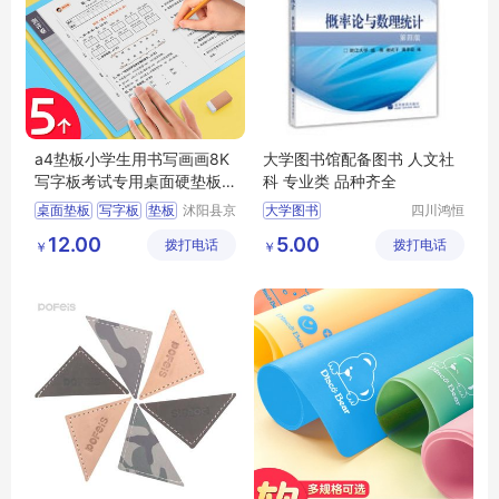
a4垫板小学生用书写画画8K
大学图书馆配备图书 人文社
写字板考试专用桌面硬垫板
科 专业类 品种齐全
作业试卷儿童
桌面垫板
写字板
垫板
沭阳县京
大学图书
四川鸿恒
碧百货中
时代文化
切割垫板
大学图书价格
12.00
5.00
拨打电话
心
拨打电话
传播有限
￥
￥
四川大学图书
公司
大学图书批发
大学图书定制