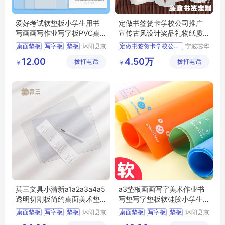
爱好考试软垫板小学生用书
定做书签贺卡学校公司推广
写画画写作业写字板PVC桌
宣传古风设计奖品礼物纸质
面8K厚垫本A4
订制经销商
桌面垫板
写字板
垫板
沭阳县京
定做书签贺卡学校公司推广
宁波芯华
碧百货中
科教设备
切割垫板
12.00
4.50万
拨打电话
心
拨打电话
有限公司
￥
￥
莫三文具小清新a1a2a3a4a5
a3垫板画画写字美术作业书
透明切割板简约桌面美术垫
写垫写字垫板软硅胶小学生
板创意少女裁
考试用专儿童
桌面垫板
写字板
垫板
沭阳县京
桌面垫板
写字板
垫板
沭阳县京
碧百货中
碧百货中
切割垫板
切割垫板