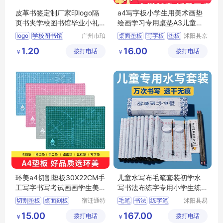
皮革书签定制厂家印logo隔
a4写字板小学生用美术画垫
页书夹学校图书馆毕业小礼
绘画学习专用桌垫A3儿童写
品设计书签夹
字画画手工桌
logo
学校图书馆
广州市珀
桌面垫板
写字板
垫板
沭阳县京
非皮具有
碧百货中
礼品设计
切割垫板
1.20
16.00
拨打电话
限公司
拨打电话
心
￥
￥
环美a4切割垫板30X22CM手
儿童水写布毛笔套装初学水
工写字书写考试画画学生美
写书法布练字专用小学生练
工美术绘画模
毛笔字水洗布
切割垫板
桌面刻板
宿迁通特
毛笔
书法
练字笔
沭阳县易
电子商务
近人亦电
大号垫板
手工垫板
书法纸
字帖
15.00
167.00
拨打电话
有限公司
拨打电话
子商务有
￥
￥
学生美工板