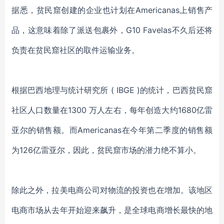
据悉，贫民窟
创建的
企业也计划在
Americanas上销售产
品，这意味着除了
派送
包裹外，
G10 Favelas不久后还将
负责在贫民窟社区的取件
运输
业务。
根据巴西地理与统计研究所
( IBGE )的
统计
，
巴西
贫民窟
社区人口数量在
1300 万人左右，每年创造大约1680亿雷
亚尔的销售额。
而
Americanas在今年第二季度的销售额
为126亿雷亚尔，因此，贫民窟市场的潜力绝不算小。
除此之外，拉美电商公司对物流的投资也在增加。该地区
电商市场从去年开始迎来飙升，是全球电商增长最快的地