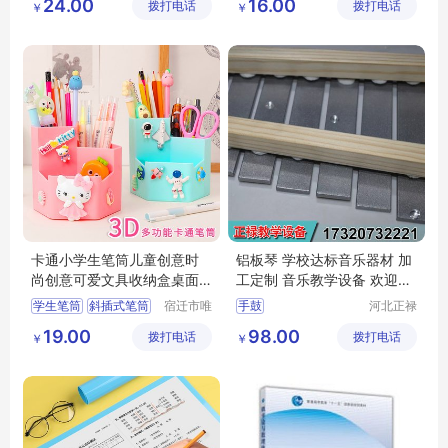
24.00
16.00
拨打电话
心
拨打电话
心
￥
￥
卡通小学生笔筒儿童创意时
铝板琴 学校达标音乐器材 加
尚创意可爱文具收纳盒桌面
工定制 音乐教学设备 欢迎来
办公功能女孩
电详询
学生笔筒
斜插式笔筒
宿迁市唯
手鼓
河北正禄
信尔贸易
教学设备
学生创意笔筒
学校达标音乐器材
19.00
98.00
拨打电话
有限公司
拨打电话
制造有限
￥
￥
宿舍抽屉笔筒
音乐教学设备
公司
学生文具笔筒