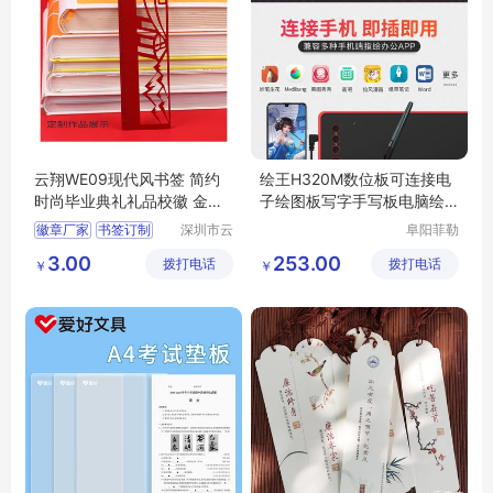
云翔WE09现代风书签 简约
绘王H320M数位板可连接电
时尚毕业典礼礼品校徽 金属
子绘图板写字手写板电脑绘
徽章生产
画手绘板
徽章厂家
书签订制
深圳市云
阜阳菲勒
翔工艺制
科技有限
毕业礼品书签
3.00
253.00
拨打电话
品有限公
拨打电话
公司
￥
￥
胸章订制
校徽制作
司