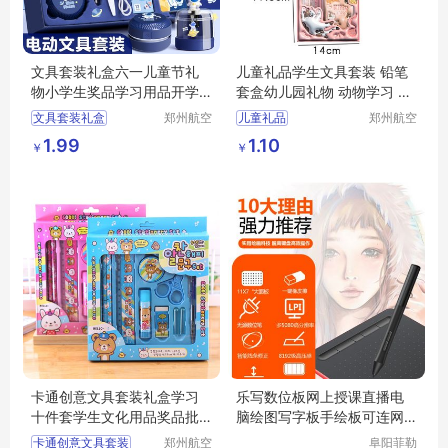
文具套装礼盒六一儿童节礼
儿童礼品学生文具套装 铅笔
物小学生奖品学习用品开学
套盒幼儿园礼物 动物学习 用
大礼包印字
品笔盒
文具套装礼盒
郑州航空
儿童礼品
郑州航空
港区芙乐
港区芙乐
六一儿童节礼物
学生文具套装
1.99
1.10
￥
￥
鑫日用百
鑫日用百
幼儿园小学生奖品
铅笔套盒
幼儿园礼物
货店
货店
学习用品开学大礼包
动物学习
日用百货
卡通创意文具套装礼盒学习
乐写数位板网上授课直播电
十件套学生文化用品奖品批
脑绘图写字板手绘板可连网
发
课手写板
卡通创意文具套装
郑州航空
阜阳菲勒