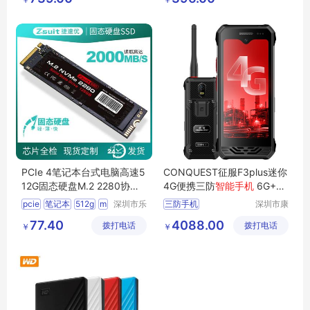
限公司
限公司
PCIe 4笔记本台式电脑高速5
CONQUEST征服F3plus迷你
12G固态硬盘M.2 2280协议n
4G便携三防
智能手机
6G+12
vme存储128G
8G DMR对讲版
pcie
笔记本
512g
m
深圳市乐
三防手机
深圳市康
众文化科
凯思特通
2
2280
便携三防手机
77.40
4088.00
拨打电话
技有限公
拨打电话
讯设备有
￥
￥
迷你型三防手机
司
限公司
CONQUEST征服
DMR对讲手机