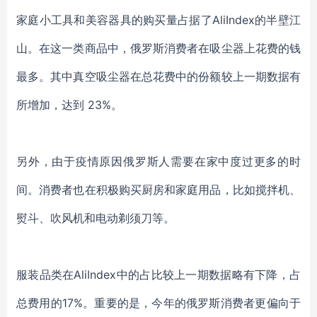
家庭小工具和美容器具
的购买量
占据了
AliIndex
的半壁江
山
。在这一类商品中，俄罗斯
消费者
在吸尘器上花
费
的钱
最多。
其中
真空吸尘器在总
花费
中的份额
较上一期数据
有
所增加，达到
23%。
另外，由于疫情原因俄罗斯人需要在家中度过更多的时
间。消费者
也在积极购买厨房和家庭用品
，
比如
搅拌机、
熨斗、吹风机和电动剃须刀
等
。
服装品类在
AliIndex中
的占比较上一期数据略有下降，占
总费用的
17%。重要的是，今年的俄罗斯
消费者更偏向于