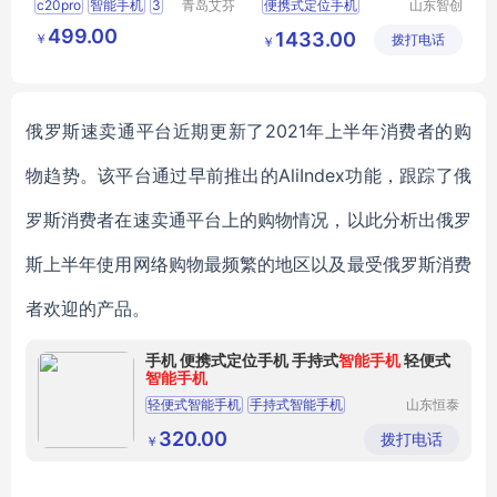
c20pro
智能手机
3
青岛艾芬
便携式定位手机
山东智创
特工贸有
重工科技
64
6
53
手持式智能手机
499.00
1433.00
￥
限公司
拨打电话
有限公司
￥
轻便式智能手机
俄罗斯速卖通平台近期更新了
2021年上半年消费者的购
物趋势。该平台通过早前推出的
AliIndex
功能，跟踪了俄
罗斯消费者在速卖通平台上的购物情况，以此分析出俄罗
斯上半年使用网络购物最频繁的地区以及最受俄罗斯消费
者欢迎的产品。
手机 便携式定位手机 手持式
智能手机
轻便式
智能手机
轻便式智能手机
手持式智能手机
山东恒泰
安防救援
便携式定位手机
装备制造
320.00
拨打电话
￥
有限公司