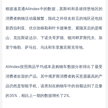
根据速卖通
AliIndex
中的数据，
莫斯科和圣彼得堡
地区的
消费者购物活动最频繁
，
除此之外
排名前五的地区还包括
新西伯利亚、伏尔加格勒和叶卡捷琳堡。紧随其后的是喀
山、克拉斯诺达尔、下诺夫哥罗德、顿河畔罗斯托夫、加
里宁格勒、萨马拉、乌法和车里雅宾斯克
等地
。
AliIndex
按照商品平均成本及购物车数据分析得出了最受
消费者欢迎的产品
。
其中俄罗斯消费者购买意愿最高的产
品仍然是智能手机，该类别在购物车中的份额达到了总量
的
35%，相比上一期的数据增长了2%。