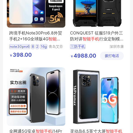
跨境手机Note30Pro6.8外贸
CONQUEST 征服S19户外三
手机2+16G全球版4G
智能手
防对讲
智能手机
行业定制模
机
incell大屏
块化手持终端
note30pro6
8
2
16g
青岛艾芬
三防手机
深圳市康
特工贸有
凯思特通
智能手机
incell
398.00
4988.00
￥
限公司
拨打电话
讯设备有
￥
限公司
全网通5G安卓
智能手机
i14Pr
灵动岛6.5英寸大屏
智能手机