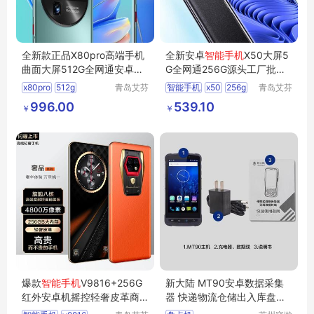
全新款正品X80pro高端手机
全新安卓
智能手机
X50大屏5
曲面大屏512G全网通安卓
智
G全网通256G源头工厂批发
能手机
批代发
热销款触屏
x80pro
512g
青岛艾芬
智能手机
x50
256g
青岛艾芬
特工贸有
特工贸有
智能手机
996.00
539.10
￥
￥
限公司
限公司
爆款
智能手机
V9816+256G
新大陆 MT90安卓数据采集
红外安卓机摇控轻奢皮革商
器 快递物流仓储出入库盘点
务高端批发
机
智能手机
终端