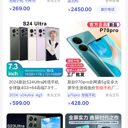
智能手机
v9816
青岛艾芬
盘点机
苏州容瀚
特工贸有
物联科技
256g
新大陆数据采集器
269.00
2450.00
￥
限公司
拨打电话
有限公司
￥
智能手机终端
2024新款S24Ultra跨境手机
新款P70pro全网通5g安卓大
全球版4G3+64高端7.3寸大
屏学生游戏低价
智能手机
厂
屏
智能手机
家批代发
2024
s24ultra
4g3
青岛艾芬
p70pro
智能手机
青岛艾芬
特工贸有
特工贸有
64
7
3寸
智能手机
599.00
428.00
￥
￥
限公司
限公司