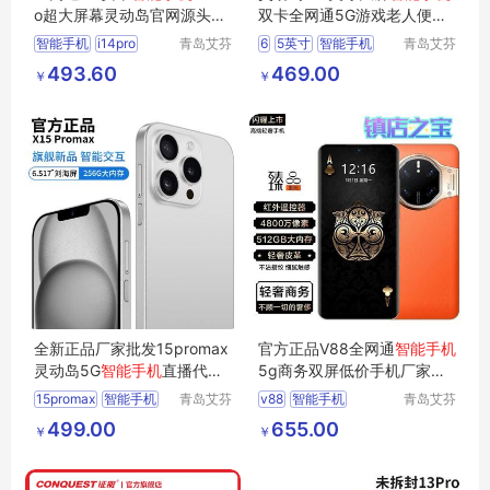
o超大屏幕灵动岛官网源头厂
双卡全网通5G游戏老人便宜
家批发
安卓智能机
智能手机
i14pro
青岛艾芬
6
5英寸
智能手机
青岛艾芬
特工贸有
特工贸有
493.60
469.00
￥
￥
限公司
限公司
全新正品厂家批发15promax
官方正品V88全网通
智能手机
灵动岛5G
智能手机
直播代发
5g商务双屏低价手机厂家直
爆款海外电商
销批发全新
15promax
智能手机
青岛艾芬
v88
智能手机
青岛艾芬
特工贸有
特工贸有
厂家直销
499.00
655.00
￥
￥
限公司
限公司