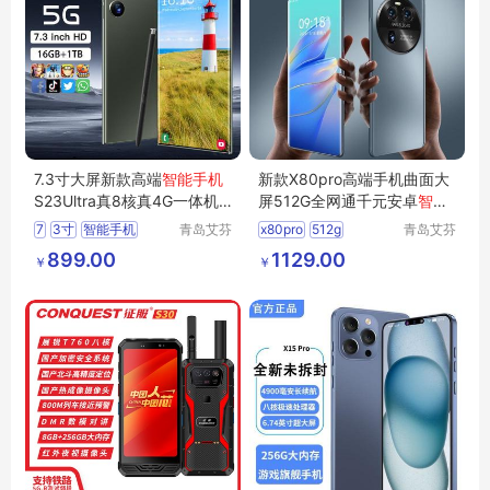
7.3寸大屏新款高端
智能手机
新款X80pro高端手机曲面大
S23Ultra真8核真4G一体机1
屏512G全网通千元安卓
智能
6G+1TB
手机
批代发
7
3寸
智能手机
青岛艾芬
x80pro
512g
青岛艾芬
特工贸有
特工贸有
s23ultra
一体机
16g
智能手机
899.00
1129.00
￥
￥
限公司
限公司
1tb