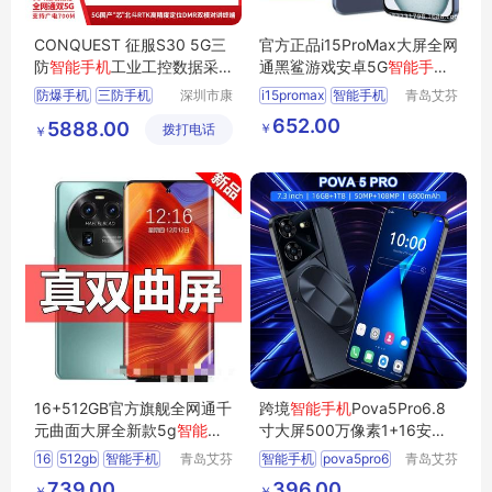
CONQUEST 征服S30 5G三
官方正品i15ProMax大屏全网
防
智能手机
工业工控数据采
通黑鲨游戏安卓5G
智能手机
集巡检手持终端pad
适用于苹.果
防爆手机
三防手机
深圳市康
i15promax
智能手机
青岛艾芬
凯思特通
特工贸有
适用于
652.00
5888.00
￥
拨打电话
讯设备有
限公司
￥
限公司
16+512GB官方旗舰全网通千
跨境
智能手机
Pova5Pro6.8
元曲面大屏全新款5g
智能手
寸大屏500万像素1+16安卓
机
批代发
8.1厂家直
16
512gb
智能手机
青岛艾芬
智能手机
pova5pro6
青岛艾芬
特工贸有
特工贸有
8
500万像素
1
16
739.00
396.00
￥
￥