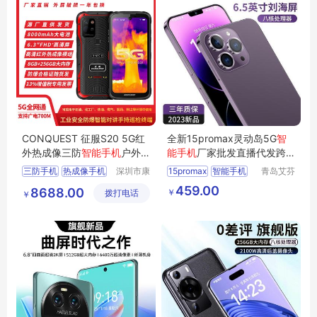
CONQUEST 征服S20 5G红
全新15promax灵动岛5G
智
外热成像三防
智能手机
户外
能手机
厂家批发直播代发跨
电力手持巡检终端
境电商海外
三防手机
热成像手机
深圳市康
15promax
智能手机
青岛艾芬
凯思特通
特工贸有
459.00
8688.00
￥
拨打电话
讯设备有
限公司
￥
限公司