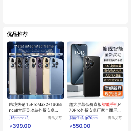
优品推荐
跨境热销i15ProMax2+16GBi
超大屏幕低价直板
智能手机
P
ncell大屏灵动岛外贸安卓
智
70Pro外贸安卓厂家全面屏批
能手机
发现货
i15promax2
青岛艾芬
智能手机
p70pro
青岛艾芬
特工贸有
特工贸有
16gbincell
智能手机
399.00
550.00
￥
￥
限公司
限公司