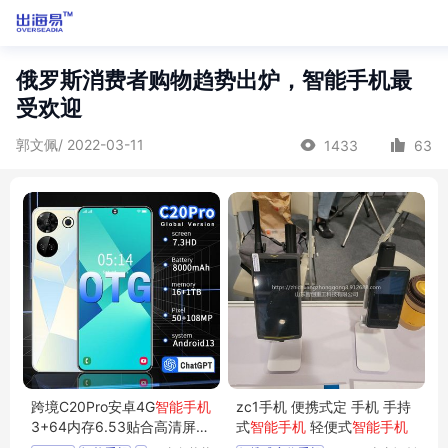
俄罗斯消费者购物趋势出炉，智能手机最
受欢迎
郭文佩/ 2022-03-11
1433
63
跨境C20Pro安卓4G
智能手机
zc1手机 便携式定 手机 手持
3+64内存6.53贴合高清屏2
式
智能手机
轻便式
智能手机
4新款外贸手机