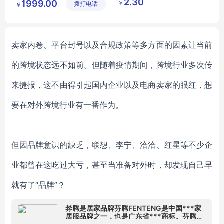
2.30
1999.00
￥
拨打电话
限公司
琦日用品
￥
户外脚踏式发射器
店
卖家内卷、平台封号以及合规政策等多方面的因素让当前
的跨境状态远不如前。但随着疫情期间，跨境行业多次传
来捷报，这不由得引起国内企业以及电商卖家的眼红，想
要在对外跨境行业有一番作为。
但因品牌意识的缺乏，联想、李宁、洽洽、红星等不少企
业都曾在这吃过大亏，甚至当准备对外时，却发现自己早
就有了
“品牌”？
棼腾是居家品牌芬腾FENTENG是中国***家
居服品牌之一，也是广东省***商标。芬腾品