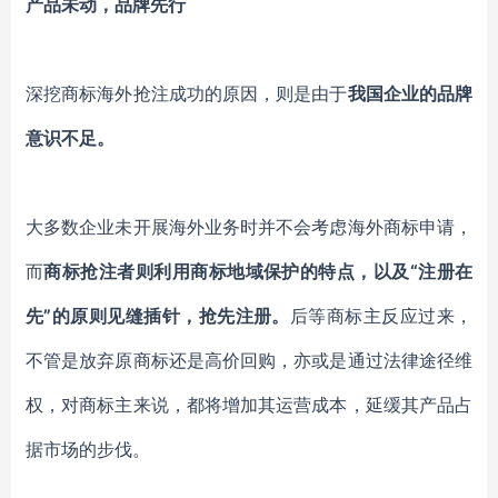
产品未动
，品牌先行
深挖商标海外抢注成功的原因，
则是
由于
我国企业的品牌
意识不足。
大多数企业
未
开展海外业务时
并
不会考虑海外商标
申请
，
而
商标抢注者则利用商标地域保护的特点，以及
“注册在
先”的原则见缝插针，抢先注册。
后等商标主反应过来，
不管
是放弃原商标还是高价回购，亦或是通过法律途径维
权，
对商标主来说，
都将增加
其运营
成本，延缓其产品占
据市场的
步伐
。