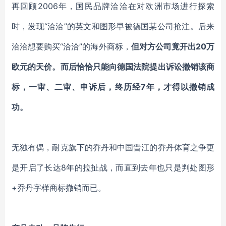
再回顾
2006年，国民品牌
洽洽
在对欧洲市场进行探索
时，发现
“
洽洽
”的英文和图形早被德国某公司抢注。后来
洽洽
想要购买
“
洽洽
”的海外商标，
但对方公司竟开出
20万
欧元的天价。而后恰恰只能向德国法院提出诉讼撤销该商
标，一审、二审、申诉后，终历经7年，才得以撤销成
功。
无独有偶，耐克旗下的乔丹和中国晋江的乔丹体育之争更
是开启了长达
8年的拉扯战，而直到去年也只是判处图形
+乔丹字样商标撤销而已。