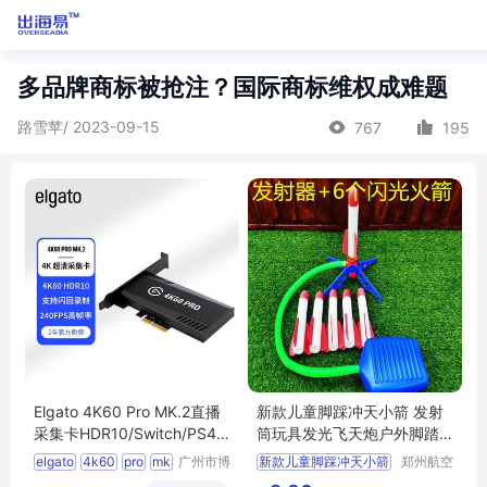
多品牌商标被抢注？国际商标维权成难题
路雪苹/ 2023-09-15
767
195
Elgato 4K60 Pro MK.2直播
新款儿童脚踩冲天小箭 发射
采集卡HDR10/Switch/PS4/
筒玩具发光飞天炮户外脚踏
PS5/Xbox
式发射器
elgato
4k60
pro
mk
广州市博
新款儿童脚踩冲天小箭
郑州航空
鸿商贸有
港区全瑞
2
采集卡
发射筒玩具发光飞天炮