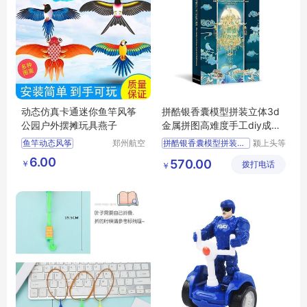
动态仿真卡通迷你鱼竿风筝
拼酷银香囊模型拼装立体3d
公园户外摆摊玩具燕子
金属拼图高难度手工diy成人
解压玩具
鱼竿动态风筝
郑州航空
拼酷银香囊模型拼装立体3
颍上头等
港区芙乐
舱科技发
户外摆摊玩具
6.00
570.00
￥
鑫日用百
拨打电话
展有限公
￥
货店
司