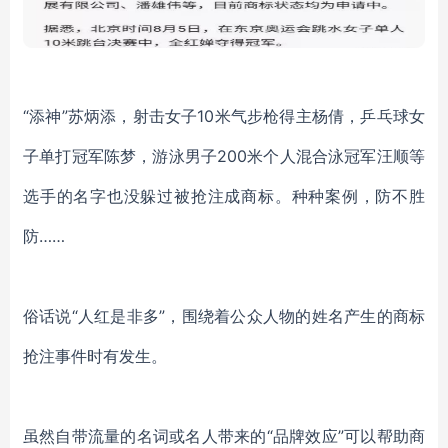
“
添
神
”
苏炳添，
射击女子
10米气步枪得主杨倩，乒乓球女
子单打冠军陈梦，游泳男子200米个人混合泳冠军汪顺等
选手的名字也没躲过被抢注成商标。种种案例，防不胜
防……
俗话说
“人红是非多”
，
围绕着公众人物的姓名产生的商标
抢注事件时有发生。
虽然自带流量的名词或名人带来的
“品牌效应”可以帮助商