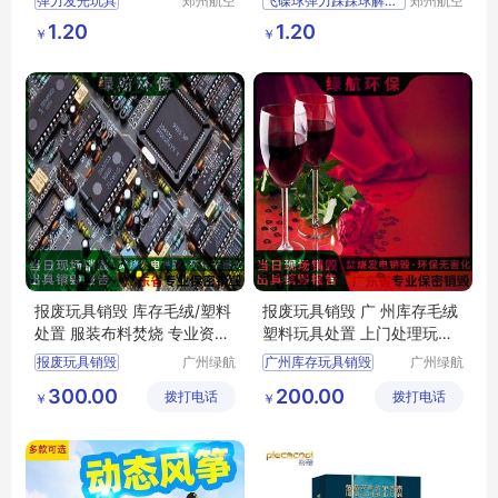
弹力发光玩具
郑州航空
飞碟球弹力踩踩球解压玩具
郑州航空
港区芙乐
港区芙乐
卡通可爱小熊泰迪熊
飞盘新款脚踩变形发光亲子互动玩具地摊
1.20
1.20
￥
￥
鑫日用百
鑫日用百
LED闪光发泄球
货店
货店
挤压玩具
报废玩具销毁 库存毛绒/塑料
报废玩具销毁 广 州库存毛绒
处置 服装布料焚烧 专业资质
塑料玩具处置 上门处理玩具
出具证明
资料化妆品
报废玩具销毁
广州绿航
广州库存玩具销毁
广州绿航
环保科技
环保科技
300.00
200.00
拨打电话
有限公司
拨打电话
有限公司
￥
￥