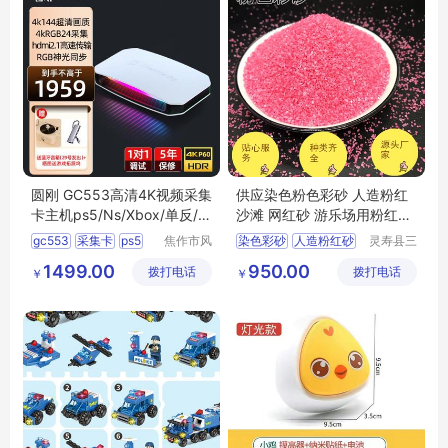
圆刚 GC553高清4K视频采集
供应染色粉色彩砂 人造粉红
卡主机ps5/Ns/Xbox/单反/摄
沙滩 网红砂 游乐场用粉红彩
像机/游戏直播录制设备 GC5
砂10-20目
gc553
采集卡
ps5
焦作市风
染色彩砂
人造粉红砂
灵寿县三
53G2（旗舰机皇升级款GC5
清扬贸易
信矿产品
xbox
摄像机
彩砂
网红沙
1499.00
950.00
拨打电话
有限公司
拨打电话
加工厂
53G2W)
￥
￥
粉色彩砂价格