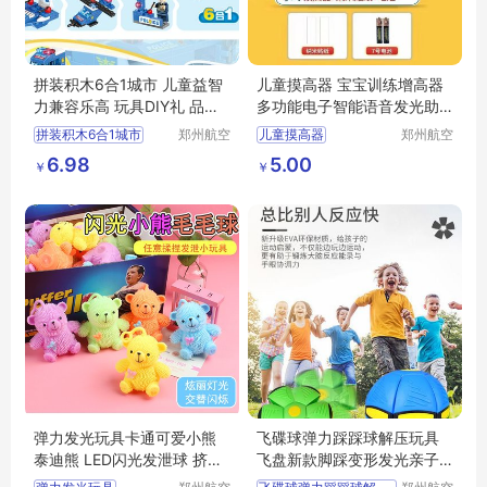
拼装积木6合1城市 儿童益智
儿童摸高器 宝宝训练增高器
力兼容乐高 玩具DIY礼 品男
多功能电子智能语音发光助
孩
高神器
拼装积木6合1城市
郑州航空
儿童摸高器
郑州航空
港区芙乐
港区芙乐
儿童益智力兼容乐高
宝宝训练增高器
6.98
5.00
￥
￥
鑫日用百
鑫日用百
玩具DIY礼
品男孩
多功能电子智能语音发光助高神器
货店
货店
弹力发光玩具卡通可爱小熊
飞碟球弹力踩踩球解压玩具
泰迪熊 LED闪光发泄球 挤压
飞盘新款脚踩变形发光亲子
玩具
互动玩具地摊