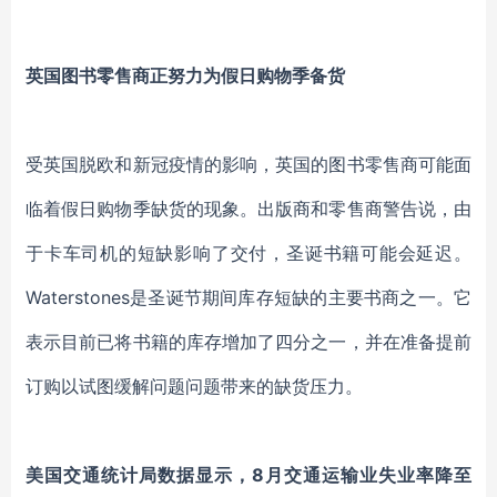
英国图书零售商正努力为假日购物季备货
受
英国脱欧
和新冠疫情的影响
，
英国的图书零售商可能面
临着假日购物季缺货的现象。
出版商和零售商警告说，由
于卡车司机的短缺影响了交付，圣诞书籍可能会延迟。
Waterstones是圣诞节期间库存短缺的主要书商之一。
它
表示目前
已将书籍
的
库存增加了四分之一，并
在准备
提前
订购以试图
缓解
问题
问题带来的缺货压力
。
美国交通统计局数据显示，
8月交通运输业失业率降至