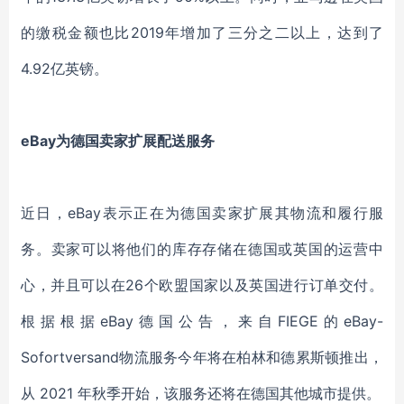
的缴税金额也比
2019年
增加了三分之二以上
，
达到了
4.92亿英镑
。
eBay为德国卖家扩展配送服务
近日，
eBay
表示
正在为德国卖家扩展其物流和履行服
务。卖家可以将他们的库存存储在德国或英国的运营中
心
，
并且可以
在
26个欧盟国家
以及
英国
进行
订单
交付
。
根据根据
eBay德国公告，来自FIEGE的eBay-
Sofortversand物流服务今年将在柏林和德累斯顿推出，
从 2021 年秋季开始，该服务还将在德国其他城市提供。