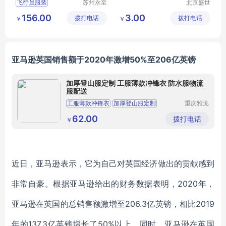
飞行员服装
苏州永至
北京盛世
诚服饰有
文博文化
售票员服装
156.00
3.00
拨打电话
限公司
拨打电话
传播中心
￥
￥
地铁人员工作服
地铁人员工
铁道学院服装
亚马逊英国销售额
于
2020年激增50%
至
206亿英镑
加厚登山服定制 工服薄款冲锋衣 防水服物流
服配送
工服薄款冲锋衣
加厚登山服定制
重庆雅戈
丹盾服饰
冲锋衣定制
工作服定制
防寒服定制厂家
有限公司
62.00
拨打电话
￥
近日，
亚马逊表示，它为自己对英国经济
做出
的贡献感到
非常自豪。根据亚马逊给出的财务数据表明，
2020年
，
亚马逊在英国的总销售额
激增
至
206.3亿英镑，
相
比
2019
年的137.3亿英镑增长了50%以上。
同时，亚马逊在英国