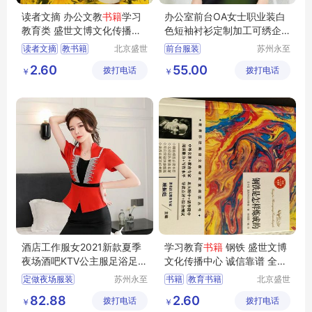
读者文摘 办公文教
书籍
学习
办公室前台OA女士职业装白
教育类 盛世文博文化传播中
色短袖衬衫定制加工可绣企
心
业标志
读者文摘
教书籍
北京盛世
前台服装
苏州永至
文博文化
诚服饰有
文员工作服装
2.60
55.00
拨打电话
传播中心
拨打电话
限公司
￥
￥
女士白衬衫
物业前台服装
银行前台服装
酒店工作服女2021新款夏季
学习教育
书籍
钢铁 盛世文博
夜场酒吧KTV公主服足浴足疗
文化传播中心 诚信靠谱 全国
技师服套装
可售
定做夜场服装
苏州永至
书籍
教育书籍
北京盛世
诚服饰有
文博文化
南昌哪有做夜场的服装
钢铁是怎样炼成的
82.88
2.60
拨打电话
限公司
拨打电话
传播中心
￥
￥
KTV服装
小姐服装