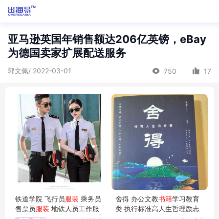
亚马逊英国年销售额达206亿英镑，eBay
为德国卖家扩展配送服务
郭文佩/ 2022-03-01
750
17
铁道学院 飞行员
服装
乘务员
舍得 办公文教
书籍
学习教育
售票员
服装
地铁人员工作服
类 执行标准高人生哲理励志