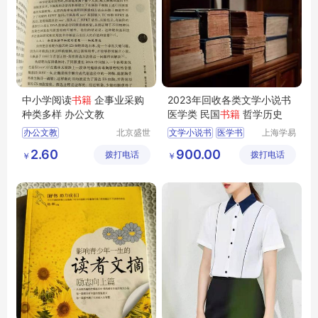
中小学阅读
书籍
企事业采购
2023年回收各类文学小说书
种类多样 办公文教
医学类 民国
书籍
哲学历史
办公文教
北京盛世
文学小说书
医学书
上海学易
文博文化
斋贸易有
民国书籍
哲学书籍
2.60
900.00
拨打电话
传播中心
拨打电话
限公司
￥
￥
历史书籍