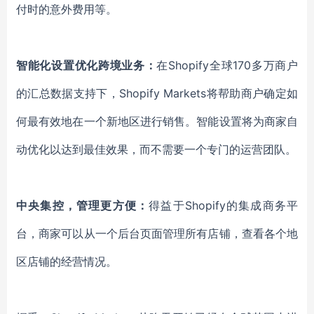
付时的意外费用
等。
智能
化
设置
优化
跨境业务
：
在
Shopify全球170多万商户
的汇总数据
支持下
，
Shopify
Markets
将帮助商户确定如
何最有效地在一个新地区进行销售。智能设置
将为
商家自
动优化以达到最佳效果，而不需要一个专门的运营团队。
中央集控，管理更方便：
得益于
Shopify的
集成
商务平
台
，
商家可以从
一个后台页面管理所有店铺，查看各个地
区店铺的经营情况。