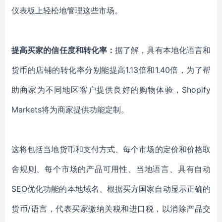
仪表板上
轻松地
管理这些市场。
提高买家的信任度和转化率
：
据了解，
具有本地化语言和
货币
的
店铺
的
转化
率
分别能提高
1.13倍和1.40倍
，
为了帮
助商家
为
不同地区
客户提供
良好的购物
体验，
Shopify
Markets将
为
商家
提供功能
定制。
这将包括
当地货币和支付方式
、
每个市场的定价和价格取
舍规则
、
每个市场的产品可用性
、
当地语言
、
具有自动
SEO优化功能的本地域名
、
根据买方国家自动显示正确的
货币
/语言
，
代表买家缴纳关税和进口税，以消除产品交