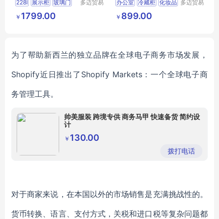
228l
展示柜
玻璃门
多迈贸易
办公室
冷藏柜
化妆品
多迈贸易
（苏州）
（苏州）
陈列柜
1799.00
899.00
￥
￥
有限公司
有限公司
为了帮助新西兰的独立品牌在全球电子商务市场
发展
，
Shopify
近日
推出了
Shopify Markets：一个全球
电子
商
务
管理工具
。
帅美服装 跨境专供 商务马甲 快速备货 简约设
计
130.00
￥
拨打电话
对于商家来说，在本国以外的
市场
销售是
充满挑战性的
。
货币转换、语言、支付方式
，
关税和进口税等复杂问题都