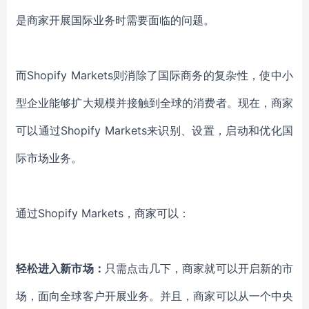
是商家开展
国际
业务时需要面临的问题
。
而
Shopify Markets
则
消除了国际商务的复杂性，使
中
小
型
企业
能够扩大规模并接触到
全球
的消费者。现在，商家
可以
通过
Shopify Markets来识别、设置
，
启动和优化国
际市场
业务
。
通过
Shopify Markets，商家可以
：
轻松进入新市场
：
只需点击几下，商家就可以
开启新
的市
场，
面向全球
客户
开展
业务。
并且，
商家可以从一个中央