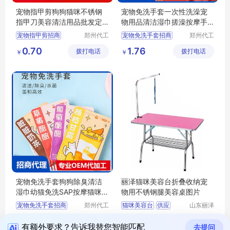
宠物指甲剪狗狗猫咪不锈钢
宠物免洗手套一次性洗澡宠
指甲刀美容清洁用品批发定
物用品清洁湿巾搓澡按摩手
制
套批发
宠物指甲剪招商
郑州代工
宠物免洗手套招商
郑州代工
帮网络科
帮网络科
宠物指甲剪代理
宠物免洗手套代理
0.70
1.76
拨打电话
技有限公
拨打电话
技有限公
￥
￥
宠物指甲剪定制
宠物用品批发
司
司
宠物美容清洁用品代理
宠物清洁湿巾代理
宠物美容清洁用品批发
宠物按摩手套批发
宠物免洗手套狗狗除臭清洁
丽泽猫咪美容台折叠收纳宠
湿巾幼猫免洗SAP按摩猫咪免
物用不锈钢腿美容桌图片
洗手套批发
宠物免洗手套招商
郑州代工
猫咪美容台
供应
山东丽泽
帮网络科
宠物用品
宠物免洗手套代理
日用百货
狗狗及用品
27.00
450.00
拨打电话
技有限公
拨打电话
有限公司
￥
￥
宠物清洁湿巾批发
狗狗清洁美容工具
有额外要求？告诉我替您智能匹配
去提问
司