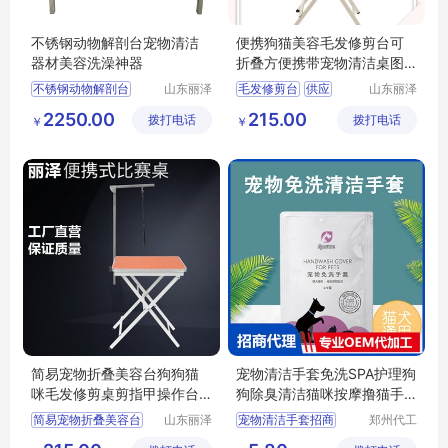
不锈钢动物解剖台宠物清洁
便携狗猫美容毛发修剪台可
器材美容洗澡神器
折叠方便携带宠物清洁桌图
片
不锈钢动物解剖台
山东丽泽
毛发修剪台
供应
山东丽泽
宠物用品
宠物用品
供应
日用百货
日用百货
狗狗及用品
2250.00
215.00
拨打电话
有限公司
拨打电话
有限公司
￥
￥
狗狗及用品
狗狗清洁美容工具
狗狗清洁美容工具
简易宠物折叠美容台狗狗猫
宠物清洁手套免洗SPA护理狗
咪毛发修剪桌剪指甲操作台
狗除臭清洁猫咪按摩撸猫手
丽泽
套批发
简易宠物折叠美容台
山东丽泽
宠物清洁手套招商
郑州代工
宠物用品
帮网络科
供应
日用百货
宠物清洁手套代理