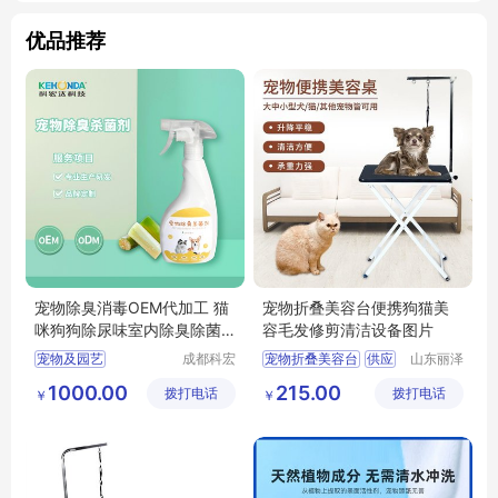
优品推荐
宠物除臭消毒OEM代加工 猫
宠物折叠美容台便携狗猫美
咪狗狗除尿味室内除臭除菌
容毛发修剪清洁设备图片
品牌定制
宠物及园艺
成都科宏
宠物折叠美容台
供应
山东丽泽
达化学有
宠物用品
宠物清洁美容
日用百货
狗狗及用品
1000.00
215.00
拨打电话
限责任公
拨打电话
有限公司
￥
￥
空气清新
狗狗清洁美容工具
司