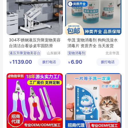
304不锈钢液压升降宠物美容
华茂 宠物消毒剂 狗狗洗澡水
台清洁台看诊桌牢固防滑
消毒片 资质齐全 当天发货
液压升降宠物美容台
山东丽泽
宠物消毒剂
北京华茂
宠物用品
天成科技
供应
日用百货
1139.00
6.90
拨打电话
有限公司
拨打电话
发展有限
￥
￥
狗狗及用品
公司
狗狗清洁美容工具