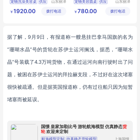
宠物洗澡美容桌
供应
山东丽泽
宠物美容圆桌
供应
山东丽泽
宠物用品
宠物用品
日用百货
狗狗及用品
日用百货
狗狗及用品
1920.00
780.00
拨打电话
有限公司
拨打电话
有限公司
￥
￥
狗狗清洁美容工具
狗狗清洁美容工具
据了解，
9月9日，有报道称一艘悬挂巴拿马国旗的名为
“珊瑚水晶”号的货轮在苏伊士运河搁浅，据悉，“珊瑚水
晶”号装载了4.3万吨货物，在通过运河向南行驶时出了问
题，被困在苏伊士运河的拜拉赫支段，不过好在这次堵塞
很快被疏通。但是据英国报道称，仍有过往船只因为短暂
堵塞而被延误。
国憬 皇家加勒比号 游轮航海模型 仿真静态
货
轮
欢迎来定制
航海模型定制
仿真静态货轮模型
上海国憬