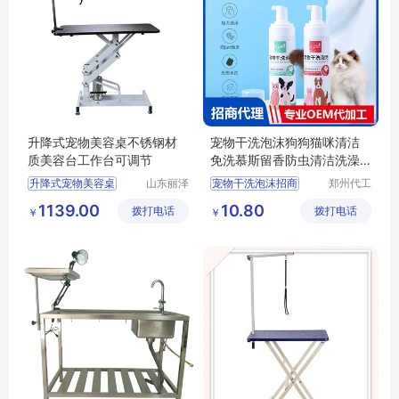
升降式宠物美容桌不锈钢材
宠物干洗泡沫狗狗猫咪清洁
质美容台工作台可调节
免洗慕斯留香防虫清洁洗澡
用品批发
升降式宠物美容桌
山东丽泽
宠物干洗泡沫招商
郑州代工
宠物用品
帮网络科
供应
日用百货
宠物干洗泡沫代理
1139.00
10.80
拨打电话
有限公司
拨打电话
技有限公
￥
￥
狗狗及用品
狗狗猫咪清洁慕斯代理
司
狗狗清洁美容工具
狗狗猫咪清洁慕斯批发
宠物洗澡用品批发