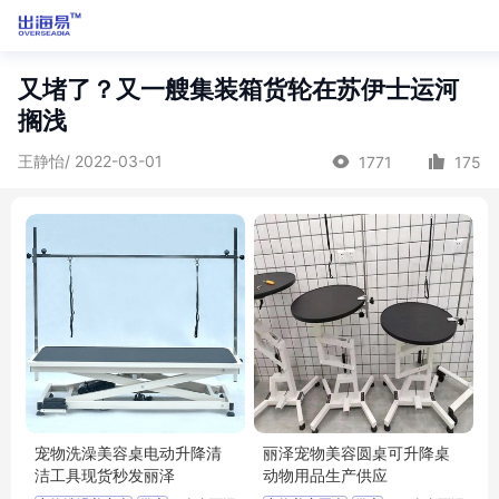
又堵了？又一艘集装箱货轮在苏伊士运河
搁浅
王静怡/ 2022-03-01
1771
175
宠物洗澡美容桌电动升降清
丽泽宠物美容圆桌可升降桌
洁工具现货秒发丽泽
动物用品生产供应