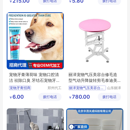
215.00
5.80
拨打电话
有限公司
拨打电话
技有限公
￥
￥
狗狗及用品
宠物清洁手套定制
司
狗狗清洁美容工具
撸猫手套批发
撸猫手套定制
宠物牙膏薄荷味 宠物口腔清
丽泽宠物气压美容台修毛造
洁 祛除口臭 牙结石宠物牙膏
型气动升降旋转剪毛泰迪美
批发定制
容桌
宠物牙膏招商
郑州代工
丽泽宠物气压美容台修毛造型气动升降旋转剪毛泰迪美容桌
山东丽泽
帮网络科
宠物用品
宠物牙膏代理
供应
日用百货
6.00
780.00
拨打电话
技有限公
拨打电话
有限公司
￥
￥
宠物牙膏批发
狗狗及用品
司
宠物口腔清洁批发
狗狗清洁美容工具
宠物口腔清洁定制