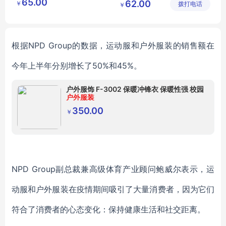
65.00
62.00
￥
有限公司
拨打电话
有限公司
￥
户外背包厂家
休闲包
户外背包哪里卖
根据
NPD Group的数据，运动服和户外服装的销售额
在
今年上半年
分别增长了
50%和45%
。
户外服饰 F-3002 保暖冲锋衣 保暖性强 校园
户外服装
350.00
￥
NPD Group副总裁兼高级体育产业顾问鲍威尔表示，运
动服和户外服装在疫情期间吸引了大量消费者，因为它们
符合了消费者的心态变化：保持健康生活和社交距离。