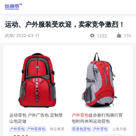
运动、户外服装受欢迎，卖家竞争激烈！
武帅/ 2022-03-11
1232
170
运动背包 户外广告包 定制登
户外背包
徒步旅行包骑行背
山包定做
包时尚休闲运动背包
户外背包
户外双肩包
保定典昱
双肩包背包
户外背包
上海方振
箱包制造
箱包制品
户外背包定制
旅行背包
登山包