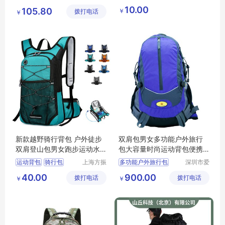
定制科技
港区全瑞
户外双肩登山包
大号健身登山背包
10.00
105.80
￥
拨打电话
有限公司
琦日用品
￥
双肩登山包
店
骑行水袋包
野营背包装备
新款越野骑行背包 户外徒步
双肩包男女多功能户外旅行
双肩登山包男女跑步运动水
包大容量时尚运动背包便携
袋背包
徒步登山包
运动背包
骑行包
上海方振
多功能户外旅行包
深圳市爱
箱包制品
自由旅行
登山包
户外背包
运动背包
40.00
900.00
拨打电话
有限公司
拨打电话
用品有限
￥
￥
双肩背包
便携徒步登山包
公司
旅行包
登山背包