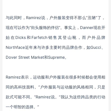
与此同时，
Ramirez说，户外服装变得不那么“丑陋”了，
现在可以作为“街头服饰的
伴侣
”。事实上，Danner现在
开
始
在
Dicks和Farfetch
销售其
登山靴，而户外品牌
Northface近年来与许多主要时尚品牌合作，
如
Gucci
、
Dover Street Market
和
Supreme。
Ramirez
表示
，运动服和户外服装
在很多时候都会使用
相
同的高科技面料。
“户外服装与
运动服
的风格相同，只是
款式可能不同
。
”Ramirez说。“我认为
这些跨品类的行动
一个明智的选择。
”