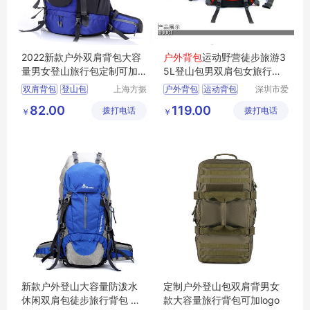
2022新款户外双肩背包大容
户外背包
运动野营徒步旅游3
量男女登山旅行包定制可加lo
5L登山包男双肩包女旅行包
go
定制
双肩背包
登山包
上海方振
户外背包
运动背包
深圳市爱
箱包制品
自由旅行
旅行背包
户外背包
旅行包定制
82.00
119.00
拨打电话
有限公司
拨打电话
用品有限
￥
￥
休闲背包
登山包定做
公司
徒步野营背包
新款户外登山大容量防泼水
定制户外登山包双肩背男女
休闲双肩包徒步旅行背包 定
款大容量旅行背包可加logo