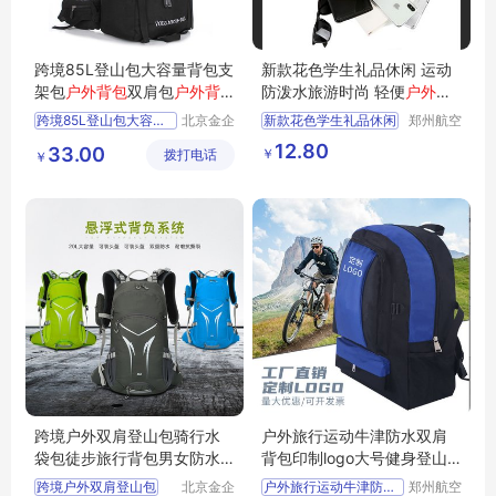
跨境85L登山包大容量背包支
新款花色学生礼品休闲 运动
架包
户外背包
双肩包
户外背
防泼水旅游时尚 轻便
户外背
包
订制
包
可印logo
跨境85L登山包大容量背包支架包户外背包双肩包户外背包订制
北京金企
新款花色学生礼品休闲
郑州航空
文创科技
港区芙乐
运动防泼水旅游时尚
12.80
33.00
￥
拨打电话
有限公司
鑫日用百
￥
轻便户外背包可印logo
货店
跨境户外双肩登山包骑行水
户外旅行运动牛津防水双肩
袋包徒步旅行背包男女防水
背包印制logo大号健身登山
野营背包装备
背包
跨境户外双肩登山包
北京金企
户外旅行运动牛津防水双肩背包
郑州航空