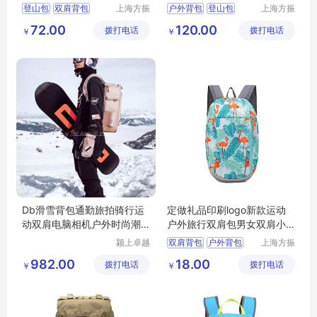
做可加logo
登山包
双肩背包
上海方振
户外背包
登山包
上海方振
箱包制品
箱包制品
户外背包
旅行背包
双肩背包
旅行背包
72.00
120.00
拨打电话
有限公司
拨打电话
有限公司
￥
￥
休闲背包
徒步背包
Db滑雪背包通勤旅拍骑行运
定做礼品印刷logo新款运动
动双肩电脑相机户外时尚潮
户外旅行双肩包男女双肩小
流挂陆冲板
背包
颍上卓越
双肩背包
户外背包
上海方振
电子商务
箱包制品
运动背包
休闲背包
982.00
18.00
拨打电话
有限公司
拨打电话
有限公司
￥
￥
旅行背包