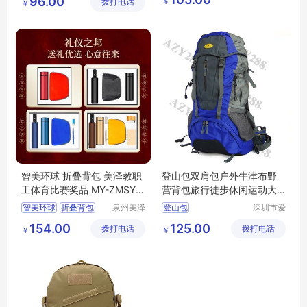
96.00
￥
拨打电话
用品有限
有限公司
￥
徒步背包
户外双肩背包厂家
公司
双肩包价格
双肩包定做去哪里找
智美环球 折叠背包 美泽教职
登山包双肩包户外牛津布野
工体育比赛奖品 MY-ZMSY-L
营背包旅行徒步休闲运动大
5-26
容量
智美环球
折叠背包
泉州美泽
登山包
深圳市爱
贸易有限
自由旅行
美泽
礼品定做
MY
大容量登山背包
154.00
125.00
拨打电话
公司
拨打电话
用品有限
￥
￥
ZMSY
L5
26
旅行徒步背包
公司
野营背包
大容量运动背包