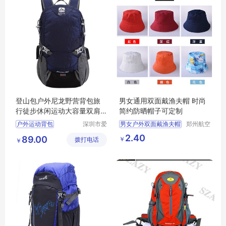
登山包户外尼龙野营背包旅
男女通用双面戴渔夫帽 时尚
行徒步休闲运动大容量双肩
简约防晒帽子可定制
包2160007
户外运动背包
深圳市爱
男女户外双面戴渔夫帽
郑州航空
自由旅行
港区芙乐
徒步休闲运动背包
印LOGO户外海边沙滩帽子
2.40
89.00
￥
拨打电话
用品有限
鑫日用百
￥
登山包定制
纯色渔夫帽印刷
公司
货店
徒步旅行背包
渔夫帽印字
户外旅行双肩背包