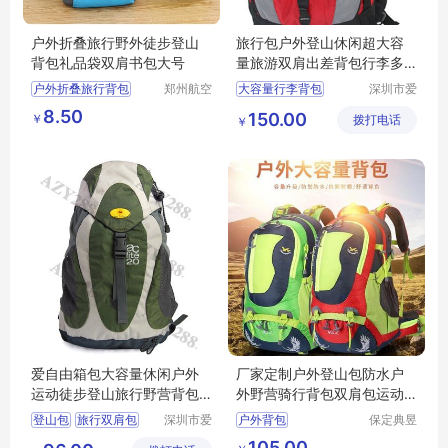
户外折叠旅行野外徒步登山
旅行包户外登山休闲超大容
背包礼品袋双肩书包大号
量旅游双肩出差背包行李多
功能
户外折叠旅行背包
郑州航空
大容量行李背包
深圳市爱
港区全瑞
自由旅行
野外徒步登山背包
旅行运动背包
8.50
150.00
￥
琦日用品
拨打电话
用品有限
￥
双肩书包大号
户外登山休闲包
店
公司
运动休闲背包
登山包定制
爱自由箱包大容量休闲户外
厂家定制户外登山包防水户
运动徒步登山旅行野营背包 A
外野营骑行背包双肩包运动
ZY609007
包可定制logo
登山包
旅行双肩包
深圳市爱
户外背包
保定典昱
自由旅行
箱包制造
运动背包
休闲背包
户外背包定制
105.00