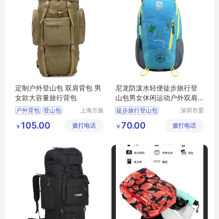
定制户外登山包 双肩背包 男
尼龙防泼水轻便徒步旅行登
女款大容量旅行背包
山包男女休闲运动户外双肩
背包批量定做
户外背包
登山包
上海方振
徒步旅行登山包
深圳市爱
箱包制品
自由旅行
旅行背包
双肩别抱
尼龙运动背包
105.00
70.00
拨打电话
有限公司
拨打电话
用品有限
￥
￥
运动背包
户外双肩背包批量定做
公司
旅行背包
休闲背包定制