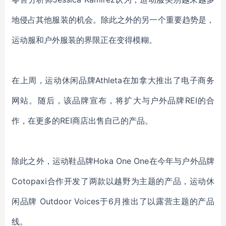
地侵占其他服装
的
机会。
除此之外的另一个重要趋势是，
运动服和户外服装的界限正在变得模糊。
在上周，运动休闲品牌
Athleta
在
加拿大
推出了
电子商务
网站。
随后，该品牌宣布，将扩大与户外品牌
REI的合
作，在更多的REI商店出售自己的产品。
除此之外，
运动鞋品牌
Hoka One One
在今年
与
户外品牌
Cotopaxi合作开发了两款以越野为主题的产品，
运动休
闲
品牌
Outdoor Voices于6月推出了以露营
主题
的产品
线。