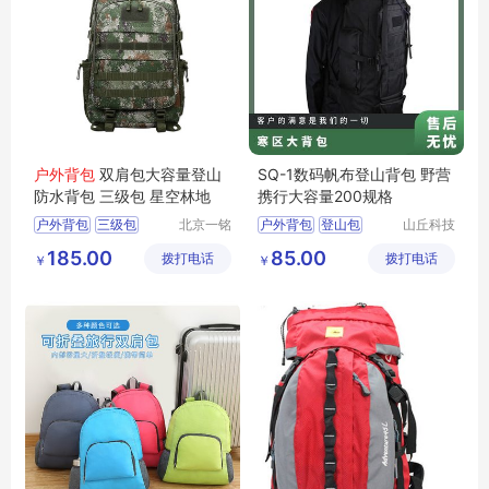
户外背包
双肩包大容量登山
SQ-1数码帆布登山背包 野营
防水背包 三级包 星空林地
携行大容量200规格
户外背包
三级包
北京一铭
户外背包
登山包
山丘科技
之都科技
（北京）
登山防水背包
携行包
寒区大背包
185.00
85.00
拨打电话
有限公司
拨打电话
有限公司
￥
￥
大背包