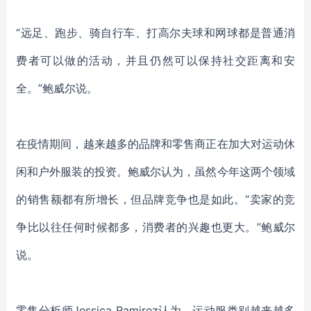
“远足、跑步、骑自行车、打高尔夫球和网球都是
普通消
费者
可以做的活动，
并且仍然可以保持社交距离
和安
全
。
”鲍威尔说。
在
疫情
期间，越来越多的品牌和零售商正在加大对运动休
闲和户外服装的投资
。鲍威尔
认为
，虽然今年这两个领域
的销售额都有所增长，但品牌竞争也是如此。
“卖家的竞
争比以往任何时候都多，消费者的兴趣也更大。”鲍威尔
说。
零售分析师
Jessica Ramirez
认为
，运动服类别越来越多