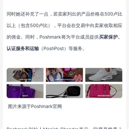
同时她还
补充
了一点
，
若
卖家列出的产品价格在
500卢
比
以上
（
包含
500卢比）
，平台会在交易中向卖家收取
相应
的
佣金。
同时，
Poshmark
将为平台成员提供
买家保护
、
认证服务
和
运输
（
PoshPost
）
等服务
。
图片来源于
Poshmark官网