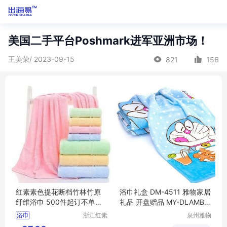
美国二手平台Poshmark进军亚洲市场！
王美荣/ 2023-09-15
821
156
红素素色提花断档竹林竹原
浴巾礼盒 DM-4511 雅物家居
纤维浴巾 500件起订不单独
礼品 开盘赠品 MY-DLAMBN
零售
TX-Y-26
浴巾
浙江红素
泉州雅物
实业有限
贸易有限