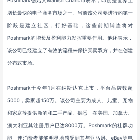
Poshmark创始人Manish Chandra表示，印度是世界上
增长最快的电子商务市场之一
。
当前该公司要进行的
第一
阶段是建立社区，
打好
基础
，
这些前期铺垫将
对
Poshmark
的
增长
及
盈利能力
发挥重要作用。他还表示，
该公司已经建立了有效的流程来保护买卖
双方
，并
在
创建
分布式市场。
Poshmark
于今年
1月
在纳斯达克上市
，平台品牌
数超
5000，卖家超150万。
该
公司
主要
为
成人
、儿童、宠物
和家庭等提供新的和二手产品。
据悉，
在美国、加拿大
、
澳大利亚
其
注册用户
已达
8000万
。
Poshmark的社群功
能，
使消费者能够明显地感受到其与
亚马逊、
eBay等电