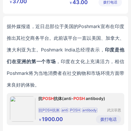
37.00
43.00
￥
公司
拨打电话
公司
￥
据外媒报道，近日
总部位于美国的
Poshmark宣布在印度
推出其社交商务
平台
。
此前该平台一直以美国、加拿大、
澳大利亚为主。
Poshmark India总经理
表示，
印度是
他
们在
亚洲的第一个市场
，印度在文化上充满活力
，
相信
Poshmark
将为当地消费者
在社交购物和市场
环境方面
带
来
良好的体验。
抗
POSH
抗体(anti-
POSH
antibody)
抗POSH抗体
anti
POSH
antibody
武汉菲恩
生物科技
POSH抗体
抗POSH
POSH
antibody
有限公司
1900.00
拨打电话
￥