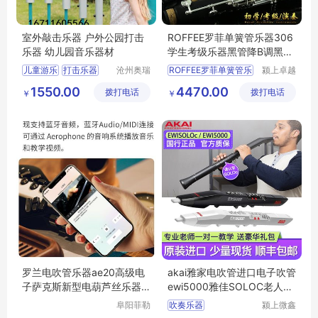
室外敲击乐器 户外公园打击
ROFFEE罗菲单簧管乐器306
乐器 幼儿园音乐器材
学生考级乐器黑管降B调黑管
乐器
儿童游乐
打击乐器
沧州奥瑞
ROFFEE罗菲单簧管乐
颍上卓越
体育器材
电子商务
敲打乐器
1550.00
4470.00
拨打电话
制造有限
拨打电话
有限公司
￥
￥
户外敲击乐器
公司
打击乐器厂家
罗兰电吹管乐器ae20高级电
akai雅家电吹管进口电子吹管
子萨克斯新型电葫芦丝乐器
ewi5000雅佳SOLOC老人初
大全
学乐器萨克斯
阜阳菲勒
吹奏乐器
颍上微鑫
科技有限
电子商务