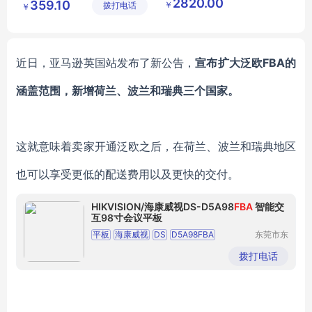
2820.00
359.10
￥
拨打电话
有限公司
公司
￥
吹管乐器厂家直销
吹管乐器图片
近日，亚马逊英国站发布了新公告，
宣布扩大泛欧
FBA的
涵盖范围，新增荷兰、波兰和瑞典三个国家。
这就意味着卖家开通泛欧之后，在荷兰、波兰和瑞典地区
也可以享受更低的配送费用以及更快的交付。
HIKVISION/海康威视DS-D5A98
FBA
智能交
互98寸会议平板
平板
海康威视
DS
D5A98FBA
东莞市东
城奔月电
智能交互
98寸
子配件店
拨打电话