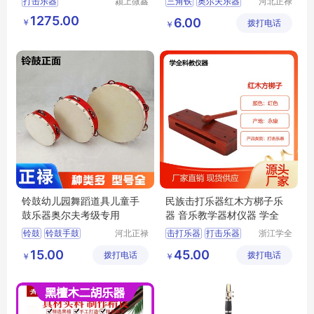
打击乐器
颍上微鑫
三角铁
奥尔夫乐器
河北正禄
电子商务
教学设备
儿童乐器
幼儿园早教
1275.00
6.00
￥
有限公司
拨打电话
制造有限
￥
三角铁乐器
公司
铃鼓幼儿园舞蹈道具儿童手
民族击打乐器红木方梆子乐
鼓乐器奥尔夫考级专用
器 音乐教学器材仪器 学全
铃鼓
铃鼓手鼓
河北正禄
击打乐器
打击乐器
浙江学全
教学设备
科教仪器
手鼓乐器
红木方梆子
15.00
45.00
拨打电话
制造有限
拨打电话
有限公司
￥
￥
奥尔夫打击乐器
儿童击打乐器
公司
舞蹈教具
民族乐器