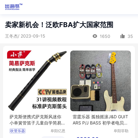
卖家新机会！泛欧FBA扩大国家范围
王冬杰/ 2023-09-15
1650
35
萨克斯便携式萨克斯风迷你
雷霆乐器 孤独摇滚J&D GUIT
小单簧管笛子儿童自学简易
ARS P/J BASS 初学者电贝司
吹管乐器
JD贝斯
吹管乐器
阜阳亿恩
阜阳菲勒
仪器设备
科技有限
吹管乐器行情
管笛子