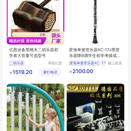
亿恩设备黑檀木二胡乐器初
星海单簧管乐器XC-17J黑管
学者大音量可选型号
乐器降B调学生初学考级成人
入门乐团
二胡乐器
阜阳亿恩
星海单簧管乐器XC
17
颍上星源
仪器设备
科技发展
二胡乐器行情
二胡
2100.00
1519.20
￥
拨打电话
有限公司
有限公司
￥
二胡乐器厂家直销
乐器