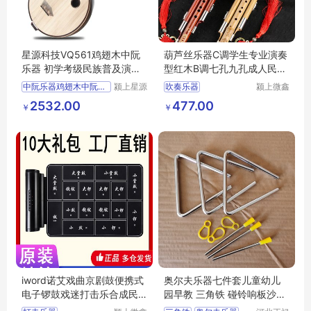
星源科技VQ561鸡翅木中阮
葫芦丝乐器C调学生专业演奏
乐器 初学考级民族普及演出
型红木B调七孔九孔成人民族
阮琴CS893
吹奏乐器
中阮乐器鸡翅木中阮初学考
颍上星源
吹奏乐器
颍上微鑫
科技发展
电子商务
2532.00
477.00
￥
￥
有限公司
有限公司
iword诺艾戏曲京剧鼓便携式
奥尔夫乐器七件套儿童幼儿
电子锣鼓戏迷打击乐合成民
园早教 三角铁 碰铃响板沙锤
族戏剧乐器
铃鼓