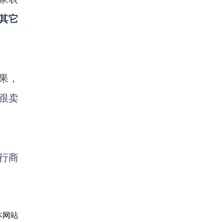
其它
果，
跟卖
行商
本网站