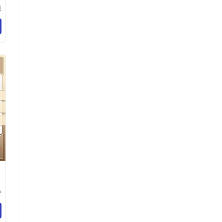
晟
有
养
爱
技
司