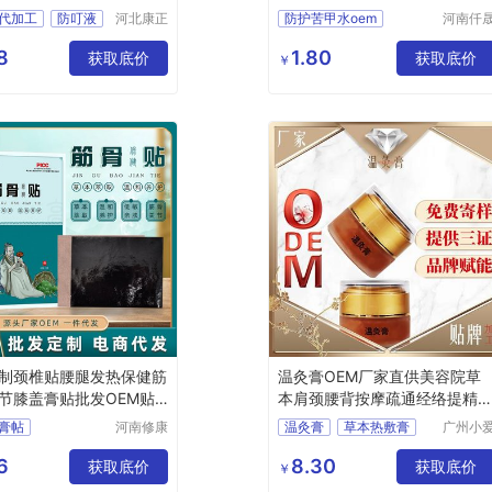
仟晟棠
代加工
防叮液
河北康正
防护苦甲水oem
河南仟
药业有限
棠药业
夏季清凉喷雾
防护苦甲水
公司
限公司
8
1.80
产品贴牌
获取底价
防吃手护理液
获取底价
￥
防吃手护理液代工
制颈椎贴腰腿发热保健筋
温灸膏OEM厂家直供美容院草
节膝盖膏贴批发OEM贴
本肩颈腰背按摩疏通经络提精
神敷膏
膏帖
河南修康
温灸膏
草本热敷膏
广州小
药业集团
生物科
盖膏药
热敷膏
疏通经络膏
有限公司
有限公
6
8.30
批发OEM
获取底价
按摩膏
获取底价
￥
家
膏药代加工