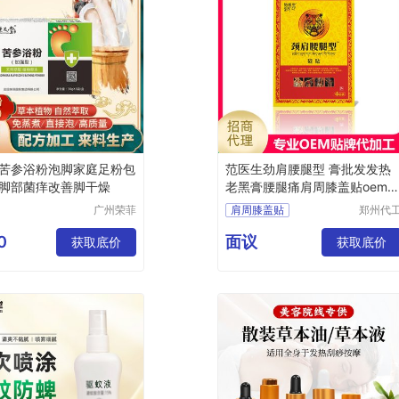
苦参浴粉泡脚家庭足粉包
范医生劲肩腰腿型 膏批发发热
脚部菌痒改善脚干燥
老黑膏腰腿痛肩周膝盖贴oem
牌
广州荣菲
肩周膝盖贴
郑州代
生物科技
帮网络
肩周膝盖贴oem
有限公司
技有限
0
面议
获取底价
肩周膝盖贴贴牌
获取底价
司
肩周膝盖贴定制
肩周膝盖贴代加工