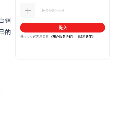
台销
己的