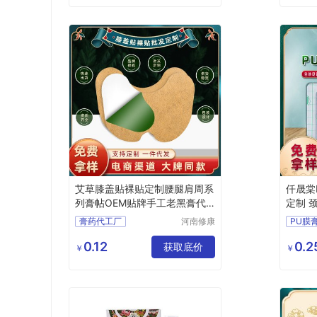
疼痛乳膏代加工厂
艾草膝盖贴裸贴定制腰腿肩周系
仟晟棠
列膏帖OEM贴牌手工老黑膏代
定制 
加工厂
牌代加
膏药代工厂
河南修康
PU膜
药业集团
膝盖贴厂家
pu膜
有限公司
0.12
0.2
膏药贴牌代加工
获取底价
pu膜
￥
￥
透骨贴膏药批发
膏贴批
腰腿疼痛膏帖厂家
膏药o