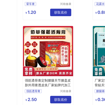
M贴牌
品贴牌
晕车膏
河南修康
花露水
药业集团
绿色驱蚊膏防晕车
蚊不叮
有限公司
1.20
0.8
防晕车膏
获取底价
消字号
￥
￥
oem代加工晕车膏
晕车膏代加工厂
强筋透骨膏定制腰腿关节膝盖皮
厂家定
肤外用膏透皮灸厂家贴牌代加工
骨贴关
牌
强筋透骨膏
河南修康
腰腿痛
药业集团
风湿透骨膏
关节膝
有限公司
2.50
0.3
追风透骨膏
获取底价
膏药贴
￥
￥
腰腿关节疼痛膏
膏药厂