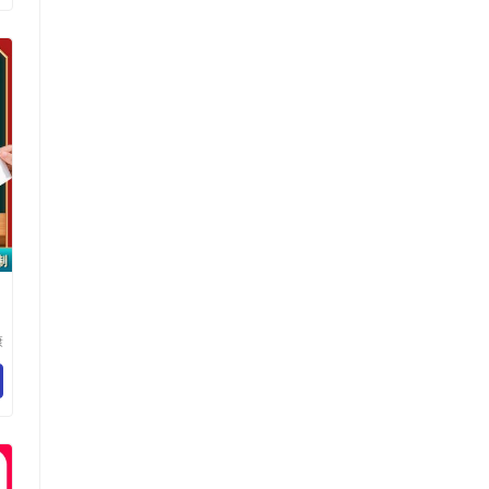
康
团
司