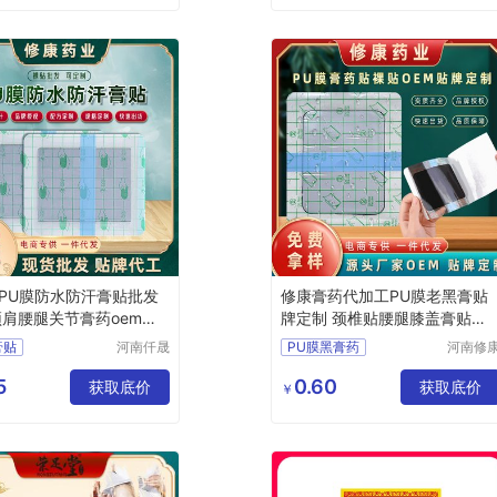
PU膜防水防汗膏贴批发
修康膏药代加工PU膜老黑膏贴
颈肩腰腿关节膏药oem贴
牌定制 颈椎贴腰腿膝盖膏贴裸
工
贴OEM
膏贴
河南仟晟
PU膜黑膏药
河南修
棠药业有
药业集
防水防汗贴
pu膜膏药贴代加工
限公司
有限公
5
0.60
膏药
获取底价
老黑膏批发代工
获取底价
￥
发定制
黑膏药生产厂家
em贴牌
膏药贴牌代加工