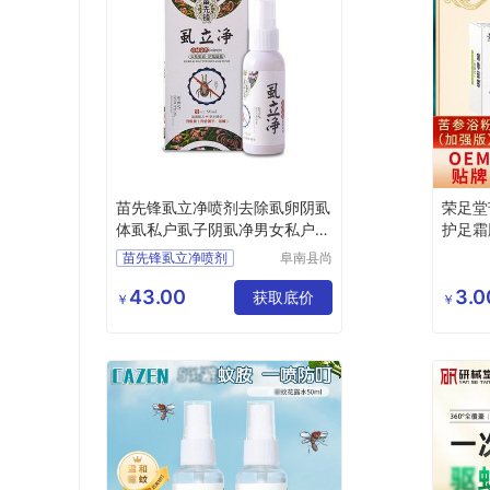
苗先锋虱立净喷剂去除虱卵阴虱
荣足堂
体虱私户虱子阴虱净男女私户喷
护足霜
虱净虱子头虱疥虫阴虱一扫光批
苗先锋虱立净喷剂
阜南县尚
发
铖商贸有
去除虱卵阴虱体虱
限公司
43.00
3.0
虱子阴虱净
获取底价
￥
￥
男女喷虱净
虱子头虱疥虫阴虱