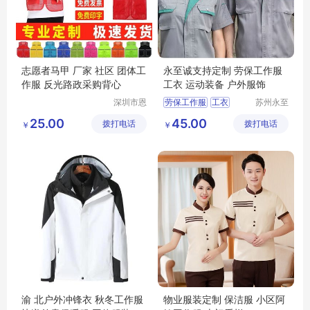
志愿者马甲 厂家 社区 团体工
永至诚支持定制 劳保工作服
作服 反光路政采购背心
工衣 运动装备 户外服饰
深圳市恩
劳保工作服
工衣
苏州永至
泉服饰有
诚服饰有
运动装备
户外服饰
25.00
45.00
拨打电话
限公司
拨打电话
限公司
￥
￥
工作服定制
渝 北户外冲锋衣 秋冬工作服
物业服装定制 保洁服 小区阿