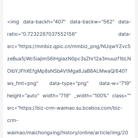
<img data-backh="407" data-backw="562" data-
ratio="0.7232267037552156" data-
src="https://mmbiz.qpic.cn/mmbiz_png/NUqwYZvc5
zeBua5jWc5iajlmS6lHgiazN0pc3sZhr12a3muuzf1bLN
OibYJFhXEfgMp8sNSbAVtMga8JaB8ALMwaQ/640?
wx_fmt=png" data-type="png" data-w="719"
height="auto" width="719" _width="100%" class=""
src="https://biz-crm-waimao.su.bcebos.com/biz-
crm-
waimao/maichongxing/history/online/article/img/20