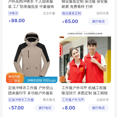
户外高档冲锋衣 个人团体服
物业服装定制 保洁服 保安服
装 工厂防寒服批发 中豪服饰
耐磨 免费看样 打样
冲锋衣
北京中豪
物业服装定制
深圳市恩
伟业服装
泉服饰有
物业保洁服
88.00
65.00
￥
有限公司
拨打电话
限公司
￥
物业工程服
物业服装
职业装
定做冲锋衣工作服 户外登山
工作服户外马甲 机械工程服
团体服印字 多功能户外服装
吸湿排汗 来图定制 做工精细
定做冲锋衣工作服
重庆雅戈
工作服户外马甲
云南衣管
丹盾服饰
家制衣有
户外登山团体服印字
工作服户外马甲厂家
57.00
8.00
拨打电话
有限公司
拨打电话
限公司
￥
￥
冲锋衣定制
工作服户外马甲价格
工作服定制
机械工程服