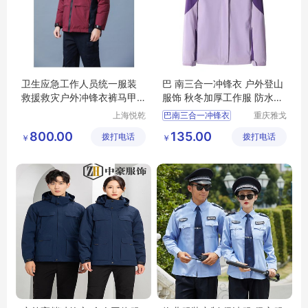
卫生应急工作人员统一服装
巴 南三合一冲锋衣 户外登山
救援救灾户外冲锋衣裤马甲
服饰 秋冬加厚工作服 防水透
背心
气工装
上海悦乾
巴南三合一冲锋衣
重庆雅戈
实业有限
丹盾服饰
户外登山服饰
800.00
135.00
拨打电话
公司
拨打电话
有限公司
￥
￥
秋冬加厚工作服
防水透气工作服