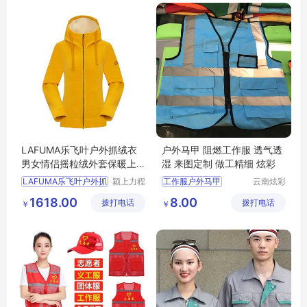
防寒服定制厂家
机械工程服厂家
LAFUMA乐飞叶户外抓绒衣
户外马甲 阻燃工作服 透气透
男女情侣摇粒绒外套保暖上
湿 来图定制 做工精细 炫彩
衣LFJA1CR63
LAFUMA乐飞叶户外抓
颍上力程
工作服户外马甲
云南炫彩
仪器设备
商贸有限
工作服户外马甲厂家
1618.00
8.00
拨打电话
有限公司
拨打电话
公司
￥
￥
工作服户外马甲价格
阻燃工作服
阻燃工作服厂家