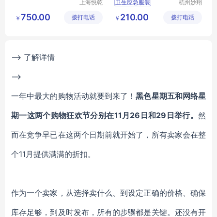
上海悦乾
卫生应急服装
杭州妙翔
实业有限
医疗科技
应急队员服装
MX
750.00
210.00
拨打电话
公司
拨打电话
有限公司
￥
￥
YJF01
应急救援服装
中国卫生户外服装
--> 了解详情
-->
一年中最大的购物活动就要到来了！
黑色星期五和网络星
期一这两个购物狂欢节分别在11月26日和29日举行。
然
而在竞争早已在这两个日期前就开始了，所有卖家会在整
个11月提供满满的折扣。
作为一个卖家，从选择卖什么、到设定正确的价格、确保
库存足够，到及时发布，所有的步骤都是关键。还没有开