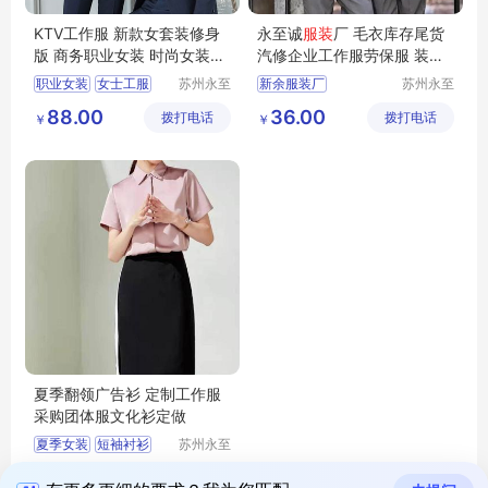
KTV工作服 新款女套装修身
永至诚
服装
厂 毛衣库存尾货
版 商务职业女装 时尚女装西
汽修企业工作服劳保服 装定
装外套
制刺绣
职业女装
女士工服
苏州永至
新余服装厂
苏州永至
诚服饰有
诚服饰有
夏季职业装
88.00
36.00
拨打电话
限公司
拨打电话
限公司
￥
￥
夏季工作服
夏季翻领广告衫 定制工作服
采购团体服文化衫定做
夏季女装
短袖衬衫
苏州永至
诚服饰有
长袖衬衫
女裙
55.00
拨打电话
限公司
￥
夏季工作服