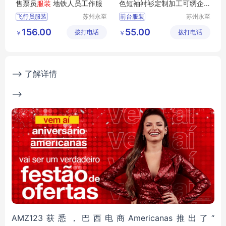
售票员
服装
地铁人员工作服
色短袖衬衫定制加工可绣企
业标志
飞行员服装
苏州永至
前台服装
苏州永至
诚服饰有
诚服饰有
售票员服装
文员工作服装
156.00
55.00
拨打电话
限公司
拨打电话
限公司
￥
￥
地铁人员工作服
女士白衬衫
地铁人员工
物业前台服装
铁道学院服装
银行前台服装
--> 了解详情
-->
AMZ123获悉，巴西电商Americanas推出了“