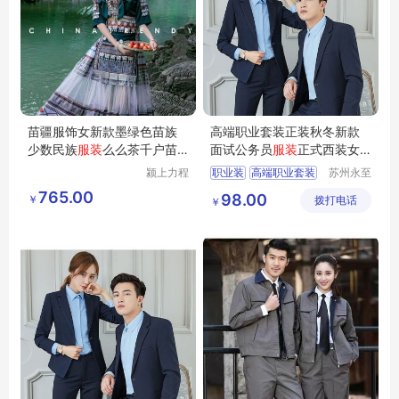
苗疆服饰女新款墨绿色苗族
高端职业套装正装秋冬新款
少数民族
服装
么么茶千户苗
面试公务员
服装
正式西装女
寨旅拍整套
工作装
颍上力程
职业装
高端职业套装
苏州永至
仪器设备
诚服饰有
面试公务员服装
765.00
98.00
￥
有限公司
拨打电话
限公司
￥
女工作装
正式西装