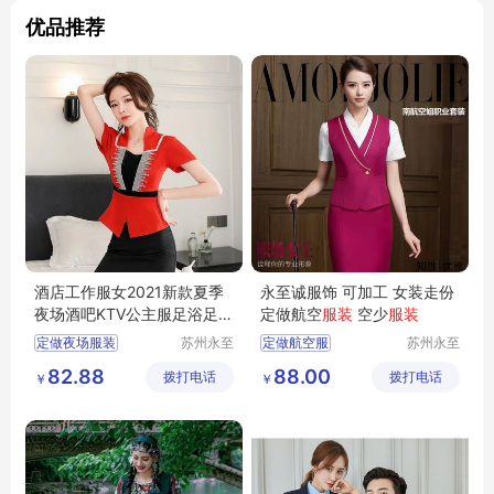
优品推荐
酒店工作服女2021新款夏季
永至诚服饰 可加工 女装走份
夜场酒吧KTV公主服足浴足疗
定做航空
服装
空少
服装
技师服套装
定做夜场服装
苏州永至
定做航空服
苏州永至
诚服饰有
诚服饰有
南昌哪有做夜场的服装
南方航空服定做
82.88
88.00
拨打电话
限公司
拨打电话
限公司
￥
￥
KTV服装
小姐服装
东方航空服定做
吉姆萨斯
西南航空服定做
定做空姐服装