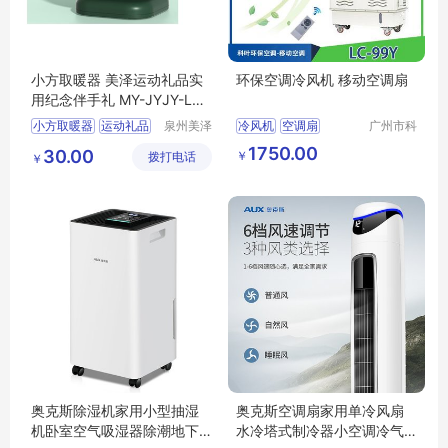
小方取暖器 美泽运动礼品实
环保空调冷风机 移动空调扇
用纪念伴手礼 MY-JYJY-L5-
29
小方取暖器
运动礼品
泉州美泽
冷风机
空调扇
广州市科
贸易有限
叶环保科
实用纪念
伴手礼
MY
1750.00
30.00
￥
拨打电话
公司
技有限公
￥
JYJY
L5
29
司
奥克斯除湿机家用小型抽湿
奥克斯空调扇家用单冷风扇
机卧室空气吸湿器除潮地下
水冷塔式制冷器小空调冷气