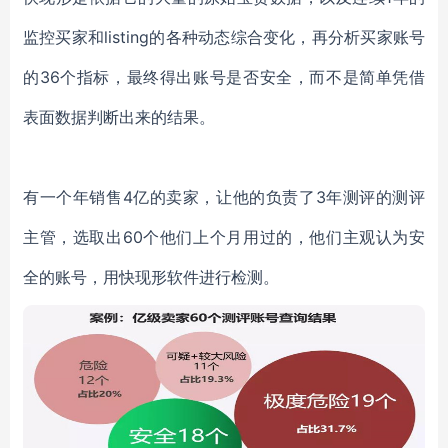
监控买家和
listing
的各种动态综合变化，再分析买家账号
的
36
个指标，最终得出账号是否安全，而不是简单凭借
表面数据判断出来的结果。
有一个年销售
4
亿的卖家，让他的负责了
3
年测评的测评
主管，选取出
60
个他们上个月用过的，他们主观认为安
全的账号，用快现形软件进行检测。