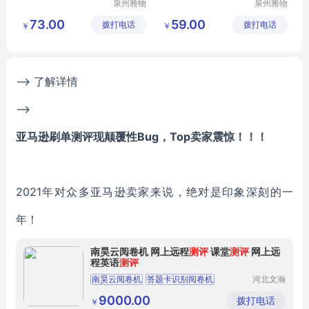
泉州雅物
泉州雅物
贸易有限
贸易有限
73.00
59.00
拨打电话
公司
拨打电话
公司
￥
￥
--> 了解详情
-->
亚马逊刷单测评现颠覆性
Bug
，
Top
卖家震惊！！！
2021
年对众多亚马逊卖家来说，绝对是印象深刻的一
年！
南昊云阅卷机 网上远程
测评
课堂
测评
网上远
程英语
测评
南昊云阅卷机
答题卡识别阅卷机
河北文瀚
云教育科
大数据阅卷机
买卡赠阅读机
高速阅读机
技发展有
9000.00
拨打电话
￥
限公司