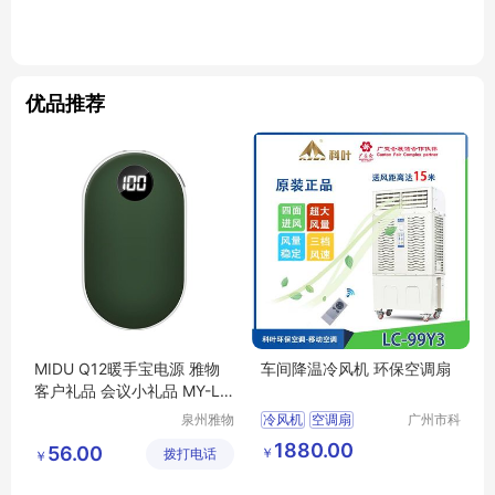
优品推荐
MIDU Q12暖手宝电源 雅物
车间降温冷风机 环保空调扇
客户礼品 会议小礼品 MY-LX
WH-L5-21
泉州雅物
冷风机
空调扇
广州市科
贸易有限
叶环保科
1880.00
56.00
￥
拨打电话
公司
技有限公
￥
司