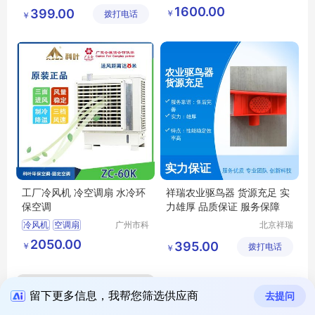
阳青泽电
叶环保科
1600.00
399.00
￥
拨打电话
器销售行
技有限公
￥
（个体工
司
商户）
工厂冷风机 冷空调扇 水冷环
祥瑞农业驱鸟器 货源充足 实
保空调
力雄厚 品质保证 服务保障
冷风机
空调扇
广州市科
北京祥瑞
叶环保科
兴科科技
2050.00
395.00
￥
技有限公
拨打电话
有限公司
￥
司
留下更多信息，我帮您筛选供应商
去提问