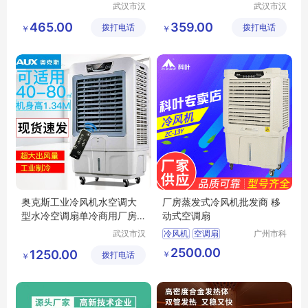
室大功率02N
机宿舍45DRG
武汉市汉
武汉市汉
阳青泽电
阳青泽电
465.00
359.00
拨打电话
器销售行
拨打电话
器销售行
￥
￥
（个体工
（个体工
商户）
商户）
奥克斯工业冷风机水空调大
厂房蒸发式冷风机批发商 移
型水冷空调扇单冷商用厂房
动式空调扇
冷风扇L55GY
武汉市汉
冷风机
空调扇
广州市科
阳青泽电
叶环保科
2500.00
1250.00
￥
拨打电话
器销售行
技有限公
￥
（个体工
司
商户）