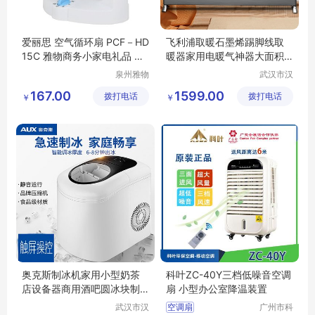
爱丽思 空气循环扇 PCF－HD
飞利浦取暖石墨烯踢脚线取
15C 雅物商务小家电礼品 MY
暖器家用电暖气神器大面积
-ALSOYM-L5-01
热风机5144KS
泉州雅物
武汉市汉
贸易有限
阳青泽电
167.00
1599.00
拨打电话
公司
拨打电话
器销售行
￥
￥
（个体工
商户）
奥克斯制冰机家用小型奶茶
科叶ZC-40Y三档低噪音空调
店设备器商用酒吧圆冰块制
扇 小型办公室降温装置
作机宿舍迷你
武汉市汉
空调扇
广州市科