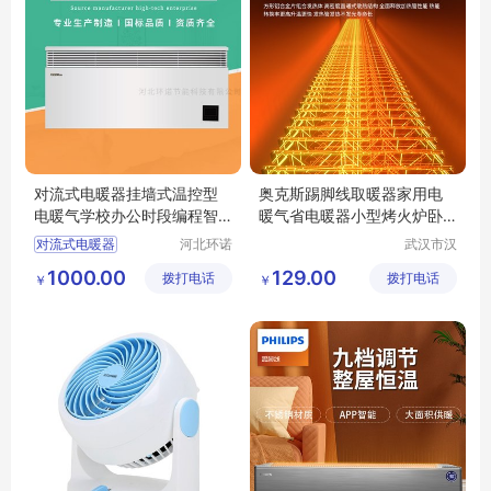
对流式电暖器挂墙式温控型
奥克斯踢脚线取暖器家用电
电暖气学校办公时段编程智
暖气省电暖器小型烤火炉卧
能恒温取暖器
室面积T200FR
对流式电暖器
河北环诺
武汉市汉
节能科技
阳青泽电
对流式电暖气
1000.00
129.00
拨打电话
有限公司
拨打电话
器销售行
￥
￥
环诺电暖器
（个体工
宿舍电暖器
商户）