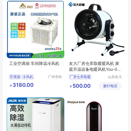
工业空调扇 车间降温冷风机
友大厂房仓库取暖暖风机 家
庭升温设备电暖风机You-00
5
空调扇
冷风机
广州市科
厂房仓库取暖
山东友大
叶环保科
机械制造
3180.00
500.00
￥
技有限公
拨打电话
有限公司
￥
司