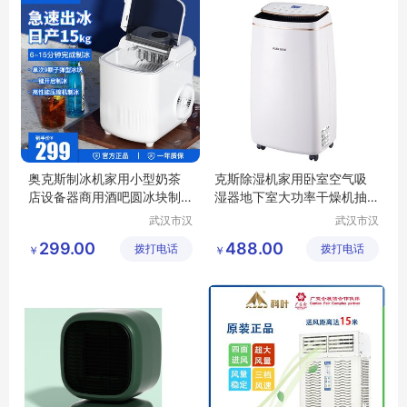
奥克斯制冰机家用小型奶茶
克斯除湿机家用卧室空气吸
店设备器商用酒吧圆冰块制
湿器地下室大功率干燥机抽
作机DBJ-10X
湿D10AFDR2V6
武汉市汉
武汉市汉
阳青泽电
阳青泽电
299.00
488.00
拨打电话
器销售行
拨打电话
器销售行
￥
￥
（个体工
（个体工
商户）
商户）