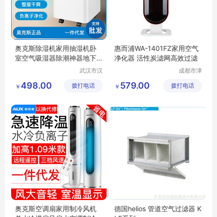
奥克斯除湿机家用抽湿机卧
惠而浦WA-1401FZ家用空气
室空气吸湿器除潮神器地下
净化器 活性炭滤网高效过滤
室大功率01W
武汉市汉
成都市津
阳青泽电
津周到科
498.00
579.00
拨打电话
器销售行
拨打电话
技有限公
￥
￥
（个体工
司
商户）
奥克斯空调扇家用制冷风机
德国helios 管道空气过滤器 K