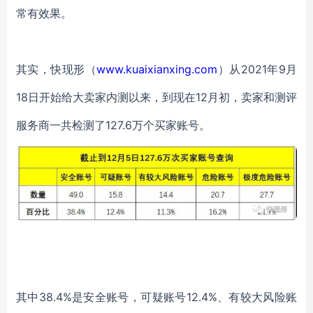
常有效果。
其实，快现形（
www.kuaixianxing.com
）从
2021
年
9
月
18
日开始给大卖家内测以来，到现在
12
月初，卖家和测评
服务商一共检测了
127.6
万个买家账号。
其中
38.4%
是安全账号，可疑账号
12.4%
、有较大风险账