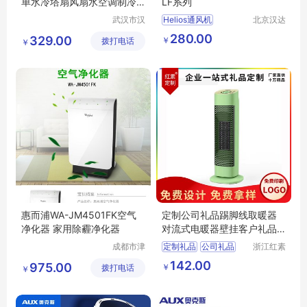
单水冷塔扇风扇水空调制冷
LF系列
器FT-TS45CR
武汉市汉
Helios通风机
北京汉达
阳青泽电
森机械技
heliosventilatoren
280.00
329.00
￥
拨打电话
器销售行
术有限公
￥
德国Helios
（个体工
司
商户）
惠而浦WA-JM4501FK空气
定制公司礼品踢脚线取暖器
净化器 家用除霾净化器
对流式电暖器壁挂客户礼品
小家电定制
成都市津
定制礼品
公司礼品
浙江红素
津周到科
实业有限
电暖器
客户礼品
142.00
975.00
￥
拨打电话
技有限公
公司
￥
小家电定制
司