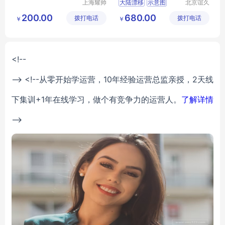
上海耀帅
大陆漂移
示意图
北京谊久
玻璃制品
科技有限
30410002301
200.00
680.00
拨打电话
有限公司
拨打电话
公司
￥
￥
学习用品
<!--
--> <!--从零开始学运营，10年经验运营总监亲授，2天线
下集训+1年在线学习，做个有竞争力的运营人。
了解详情
-->