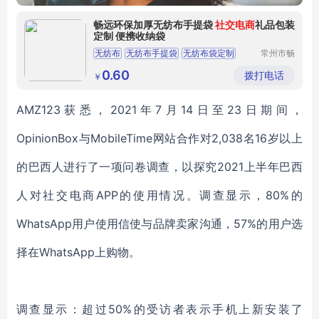
畅远环保加厚无纺布手提袋
社交电商
礼品包装
定制 便携收纳袋
无纺布
无纺布手提袋
无纺布袋定制
常州市畅
远无纺布
无纺布袋
哈尔滨无纺布袋
制品有限
0.60
拨打电话
￥
公司
AMZ123获悉，2021年7月14日至23日期间，
OpinionBox与MobileTime网站合作对2,038名16岁以上
的巴西人进行了一项问卷调查，以探究2021上半年巴西
人对社交电商APP的使用情况。调查显示，80%的
WhatsApp用户使用信使与品牌卖家沟通，57%的用户选
择在WhatsApp上购物。
调查显示：超过50%的受访者表示手机上新安装了