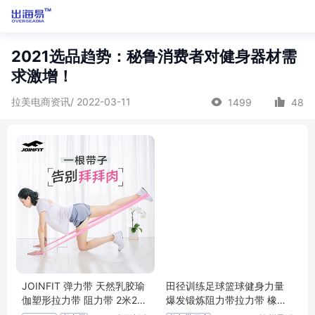
2021选品趋势：秘鲁消费者对健身器材需
求激增！
拉美电商资讯/ 2022-03-11
1499
48
JOINFIT 弹力带 天然乳胶瑜
田径训练足球篮球健身力量
伽塑形拉力带 阻力带 2米20
爆发锻炼阻力带拉力带 橡皮
磅蓝色
橡胶带弹力带