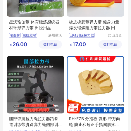
星沃瑜伽带 体育锻炼感统器
橡皮橡胶带弹力带 健身力量
材环形弹力带 田径用品
爆发锻炼阻力带拉力器 田径
训练足球篮球
瑜伽带
感统器材
沧州星沃
田径训练拉力器
盐山县奥
体育器材
泰体育器
伸展带
环形弹力带
学校田径比赛阻力带
26.00
17.00
拨打电话
有限公司
拨打电话
材厂
￥
￥
田径训练用品
橡皮橡胶带弹力带
中小学达标体育器材
田径跨栏架
腿部弹跳拉力绳拉力器跆拳
RH-FZB 分指板 弧形 带万向
道训练带脚踝弹力绳侧部训
轮 防止和矫正手指屈肌疼挛
练拉力带阻力
或疼挛畸形