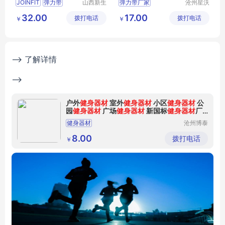
JOINFIT
弹力带
山西新生
弹力带厂家
沧州星沃
活健身器
体育器材
天然乳胶瑜伽塑形拉力带
弹力带生产厂家
32.00
17.00
拨打电话
材有限公
拨打电话
有限公司
￥
￥
阻力带
弹力带厂家批发
司
弹力带厂家直供
弹力带批发
--> 了解详情
-->
户外
健身器材
室外
健身器材
小区
健身器材
公
园
健身器材
广场
健身器材
新国标
健身器材
厂
家
健身器材
沧州博泰
体育设备
有限公司
8.00
拨打电话
￥