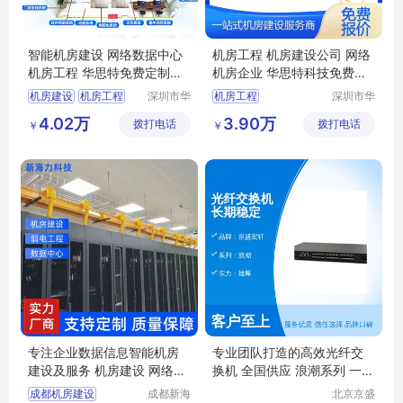
智能机房建设 网络数据中心
机房工程 机房建设公司 网络
机房工程 华思特免费定制方
机房企业 华思特科技免费提
案
供搭建方案
机房建设
机房工程
深圳市华
机房工程
深圳市华
思特科技
思特科技
网络机房建设
机房建设公司
4.02万
3.90万
拨打电话
有限公司
拨打电话
有限公司
￥
￥
智能机房
华思特科技
网络机房建设
机房工程企业
华思特科技
专注企业数据信息智能机房
专业团队打造的高效光纤交
建设及服务 机房建设 网络机
换机 全国供应 浪潮系列 一对
柜
一五星服务
成都机房建设
成都新海
北京京盛