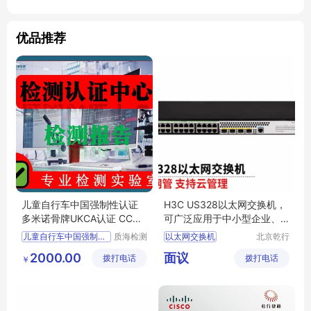
优品推荐
儿童自行车中国强制性认证
H3C US328以太网交换机，
多米诺骨牌UKCA认证 CCC
可广泛应用于中小型企业、
认证机构 质海
学校、酒店
儿童自行车中国强制性认证
质海检测
以太网交换机
北京乾行
技术(深
捷通科技
多米诺骨牌UKCA认证
小贝优选
丰富的端口
2000.00
面议
拨打电话
圳)有限
拨打电话
有限公司
￥
中国强制性认证
安全策略
网络管理
公司
UKCA认证
认证机构