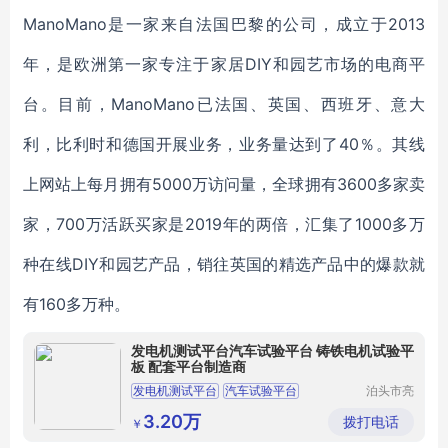
ManoMano是一家来自法国巴黎的公司，成立于2013
年，是欧洲第一家专注于家居DIY和园艺市场的电商平
台。目前，ManoMano已法国、英国、西班牙、意大
利，比利时和德国开展业务，业务量达到了40％。其线
上网站上每月拥有5000万访问量，全球拥有3600多家卖
家，700万活跃买家是2019年的两倍，汇集了1000多万
种在线DIY和园艺产品，销往英国的精选产品中的爆款就
有160多万种。
发电机测试平台汽车试验平台 铸铁电机试验平
板 配套平台制造商
发电机测试平台
汽车试验平台
泊头市亮
健机械设
电机试验平台
铸铁试验平台
备制造有
3.20万
拨打电话
￥
限公司