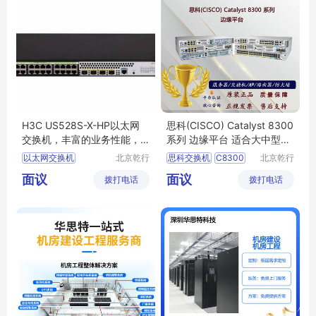
H3C US528S-X-HP以太网
思科(CISCO) Catalyst 8300
交换机，丰富的业务性能，
系列 边缘平台 适合大中型企
安全控制策略
业分支机构
以太网交换机
北京乾行
思科交换机
C8300
北京乾行
捷通科技
捷通科技
小贝优选
1N1S
4T2X
6T
面议
面议
拨打电话
有限公司
拨打电话
有限公司
丰富的业务性能
C8300系列
安全控制策略
思科边缘平台
出色的管理特性