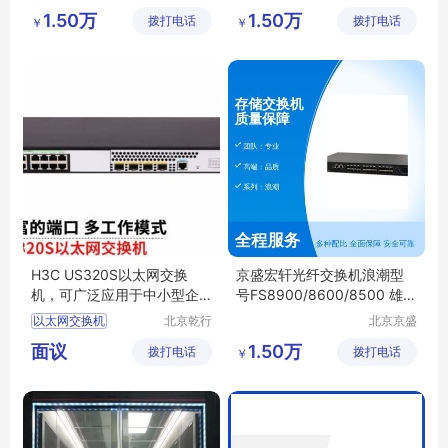
力科技有
宏轩科技
成都综合布线
1.50万
1.50万
拨打电话
限公司
拨打电话
有限公司
￥
￥
成都机房
成都网络会议布线
机房建设
H3C US320S以太网交换
京盛宏轩光纤交换机浪潮型
机，可广泛应用于中小型企
号FS8900/8600/8500 雄厚
业、学校、酒店
实力五星服务
以太网交换机
北京乾行
北京京盛
捷通科技
宏轩科技
中小型企业
面议
1.50万
拨打电话
有限公司
拨打电话
有限公司
￥
绿色节能设计
小贝优选
多业务能力