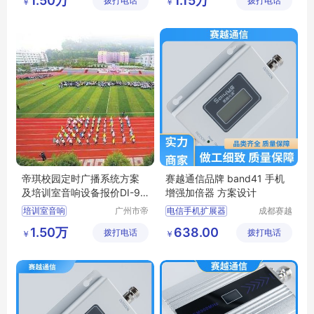
1.50万
1.15万
拨打电话
有限公司
拨打电话
有限公司
￥
￥
手机信号增强器
地下车库的信号覆盖
三网通信号加强器
帝琪校园定时广播系统方案
赛越通信品牌 band41 手机
及培训室音响设备报价DI-98
增强加倍器 方案设计
07
培训室音响
广州市帝
电信手机扩展器
成都赛越
琪电子科
通信科技
校园定时广播系统
5G手机扩展器
1.50万
638.00
拨打电话
技有限公
拨打电话
有限公司
￥
￥
学校公共广播
4G手机信号加强器
司
数字视频广播系统
移动手机加强器
广播系统的方案
联通信号加强器