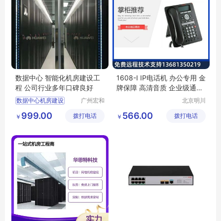
数据中心 智能化机房建设工
1608-I IP电话机 办公专用 金
程 公司行业多年口碑良好
牌保障 高清音质 企业级通讯
设备
数据中心机房建设
广州宏和
北京明川
网络科技
欣业通讯
机房工程
机房改造
999.00
566.00
拨打电话
有限公司
拨打电话
科技有限
￥
￥
机房公司
IDC机房建设
公司