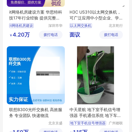
it网络机房建设方案 华思特科
H3C US310以太网交换机，
技17年行业经验 提供完整搭
可广泛应用中小型企业、学
建方案
校、酒店
it网络机房建设
深圳市华
以太网交换机
北京乾行
思特科技
捷通科技
机房工程
小贝优选
中小型企业
4.20万
面议
拨打电话
有限公司
拨打电话
有限公司
￥
机房建设方案
网络管理维护
网络机房搭建
丰富的端口类型
华思特科技
联想B300光纤交换机 高效服
中天星航 地下室手机信号增
务 专业团队 快递物流
强器 手机通信系统 地下车库
的信号覆盖 应急通信重发机
北京京盛
地下室手机信号增强器
广州都联
前置机 三网通信号加强器
宏轩科技
信息科技
手机通信系统