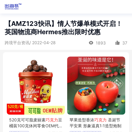
【AMZ123快讯】情人节爆单模式开启！
英国物流商Hermes推出限时优惠
跨境平台资讯/ 2022-04-28
1893
37
520克可可脂麦丽素
巧克力
豆
苹果造型香浓
巧克力
圣诞节
桶装100克休闲零食OEM代
平安果 形象逼真1:1造型炮制
工