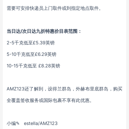
需要可安排快递员上门取件或到指定地点取件。
当日达/次日达九折特惠价目表范围：
2-5千克低至£5.39英镑
5-10千克低至£6.29英镑
10-15千克低至 £8.28英镑
AMZ123还了解到，设得兰群岛，外赫布里底群岛，购买
全覆盖签收服务或国际包裹不享有此优惠。
小
编
✎
estella
/AMZ123