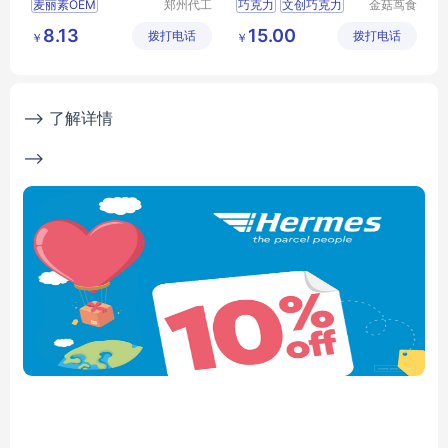
麦丽素OEM
郑州代工
巧克力
文创巧克力
金菇茑食
帮网络科
品(沈阳)
巧克力豆代工
8.13
15.00
拨打电话
技有限公
拨打电话
有限责任
￥
￥
巧克力贴牌
司
公司
可可脂零食贴牌
巧克力代工厂家
--> 了解详情
-->