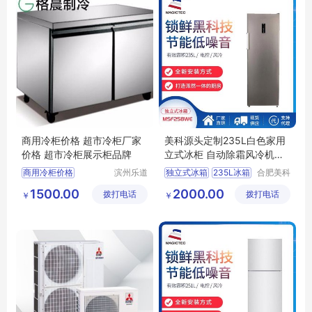
商用冷柜价格 超市冷柜厂家
美科源头定制235L白色家用
价格 超市冷柜展示柜品牌
立式冰柜 自动除霜风冷机控
独立式冰箱
商用冷柜价格
滨州乐道
独立式冰箱
235L冰箱
合肥美科
机械设备
制冷技术
超市冷柜厂家价格
大冷冻冰箱
定制冰箱
1500.00
2000.00
拨打电话
有限公司
拨打电话
有限公司
￥
￥
超市冷柜展示柜品牌
冰箱厂家