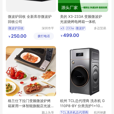
微波炉回收 全新库存微波炉
美的 X3-233A 变频微波炉
回收公司
光波烧烤电烤箱一体机
微波炉回收
深圳市平
x3
233a
微波炉
多迈贸易
大商贸有
（苏州）
电烤箱
一体机
499.00
250.00
￥
拨打电话
限公司
有限公司
￥
格兰仕下拉门变频微波炉烤
杭州 TCL总代理商 洗衣机 G
箱家用一体智能旗舰店光波
110P8-BY 分类洗护1+10公
炉杀菌A7
斤 房地产促销礼品 营销方案
颍上头等
TCL洗衣机总代理商
杭州禄豪