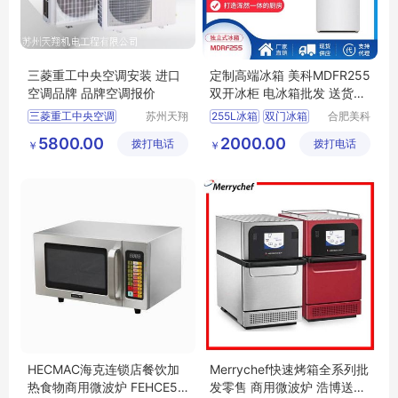
三菱重工中央空调安装 进口
定制高端冰箱 美科MDFR255
空调品牌 品牌空调报价
双开冰柜 电冰箱批发 送货上
门
三菱重工中央空调
苏州天翔
255L冰箱
双门冰箱
合肥美科
机电工程
制冷技术
进口空调
外贸冰箱
定制冰箱
5800.00
2000.00
拨打电话
有限公司
拨打电话
有限公司
￥
￥
品牌空调报价
冰箱厂家
中央空调安装
三菱重工
HECMAC海克连锁店餐饮加
Merrychef快速烤箱全系列批
热食物商用微波炉 FEHCE50
发零售 商用微波炉 浩博送货