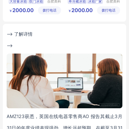
大容量冰箱
双门冰箱
合肥美科
单冷藏冰箱
冰箱厂家
合肥美科
制冷技术
制冷技术
定制冰箱
510L冰箱
大容积冰箱
定制冰箱
2000.00
2000.00
拨打电话
有限公司
拨打电话
有限公司
￥
￥
冰箱厂家
130L冰箱
--> 了解详情
-->
AMZ123获悉，英国在线电器零售商AO 报告其截止3月
31日的年度业绩表现强劲，增长远超预期。在截至3月31