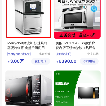
Merrychef微波炉 快速烤箱
美的EMB17G4V-SS微波炉
蒸蛋烤红薯 食堂后厨商用 浩
便利店不锈钢微波加热设备
博售后
浩博送货上门
Merrychef微波炉
北京浩博
美的微波炉
北京浩博
盛世经贸
盛世经贸
食堂微波炉
美的EMB17G4V
3.00万
6390.00
拨打电话
有限公司
拨打电话
有限公司
￥
￥
商用微波炉
微波炉
SS微波炉
北京快速烤箱
便利店微波炉
不锈钢微波炉
北京微波炉