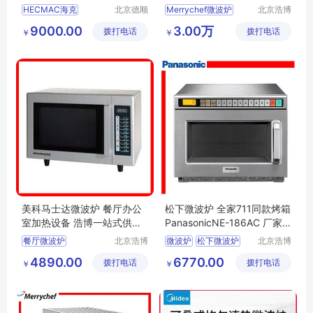
2 全国维修
上门
HECMAC海克
北京德顺
Merrychef微波炉
北京浩博
致诚厨房
盛世经贸
FEHCE502微波炉
Merrychef微波炉批发零售
9000.00
3.00万
拨打电话
设备有限
拨打电话
有限公司
￥
￥
海克微波炉
商用微波炉
公司
北京微波炉厂家直销
北京快速烤箱
美科马士达微波炉 餐厅办公
松下微波炉 全家711同款烤箱
室加热设备 浩博一站式供应
PanasonicNE-186AC 厂家
安装
直发 批发零售
餐厅微波炉
北京浩博
微波炉
松下微波炉
北京浩博
盛世经贸
盛世经贸
办公室微波炉
办公室微波炉
4890.00
6770.00
拨打电话
有限公司
拨打电话
有限公司
￥
￥
美科马士达微波炉
PanasonicNE
微波炉
北京微波炉
186AC微波炉
北京微波炉