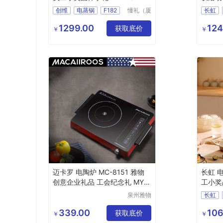
(T)-25
HS-L5
创维
电蒸锅
F182
懂礼（厦
长虹
门）供应
纪念品员工小奖品伴手礼
YL02
链有限公
1299.00
124
MY
MSMX
T
获取底价
￥
￥
司
25
MY
16
迈卡罗 电陶炉 MC-8151 雅物
长虹 电
创意企业礼品 工会纪念礼 MY-L
工小奖品
DJT-L5-65
43
泉州雅物
长虹
贸易有限
W812
公司
339.00
106
获取底价
员工小
￥
￥
MY