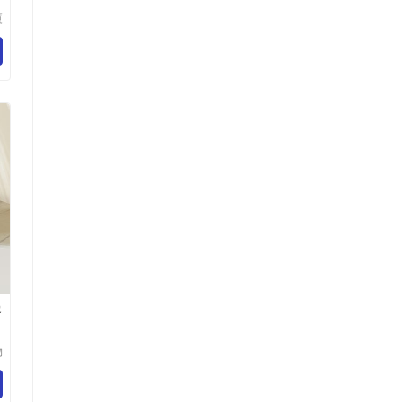
厦
应
公
客
物
限