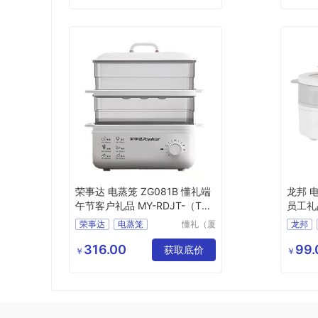
荣事达 电蒸笼 ZG081B 懂礼端
龙邦 电
午节客户礼品 MY-RDJT-（T）
员工礼品
-177
-16
荣事达
电蒸笼
懂礼（厦
龙邦
门）供应
ZG081B
链有限公
316.00
99.
懂礼端午节客户礼品
获取底价
MY
￥
￥
司
MY
RDJT
T
177