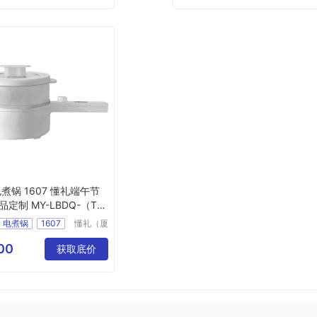
煮锅 1607 懂礼端午节
定制 MY-LBDQ-（T）
电煮锅
1607
懂礼（厦
门）供应
懂礼端午节员工礼品定制
链有限公
00
LBDQ
T
16
获取底价
司