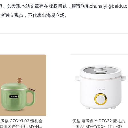
现本站文章存在版权问题，烦请联系chuhaiyi@baidu.c
为作者独立观点，不代表出海易立场。
煮锅 CZG-YL02 懂礼会
优益 电煮锅 Y-DZG32 懂礼员
答谢客户伴手礼 MY-HN
工礼品 MY-YYDQ-（T）-37