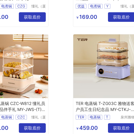
-16
电煮锅
CZG
懂礼（厦
优益
电煮锅
Y
懂礼（
门）供应
门）供
DZG32
懂礼员工礼品
链有限公
链有限
.00
169.00
获取底价
会议活动答谢客户伴手礼
MY
YYDQ
T
37
获取底价
￥
司
司
HNHS
L5
蒸锅 CZC-W812 懂礼员
TER 电蒸锅 T-ZG03C 雅物送
伴手礼 MY-JWS-(T)-
户员工生日纪念品 MY-CTKJ-
(T)-34
电蒸锅
CZC
懂礼（厦
TER
电蒸锅
T
泉州雅
门）供应
贸易有
ZG03C
链有限公
公司
.00
459.00
奖品伴手礼
获取底价
送客户员工生日纪念品
获取底价
￥
司
JWS
T
43
MY
CTKJ
34