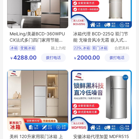
MeiLing/美菱BCD-360WPU
冰箱代理 BCD-225Q 双门节
CX法式多门四门家用节能一
能 无噪音风冷无霜 嵌入式冰
级变频冰箱保鲜
柜
冰箱
变频冰箱
颍上力程
225L冰箱
双门冰箱
合肥美科
仪器设备
制冷技术
一级变频冰箱
定制冰箱
冰箱厂家
4288.00
2000.00
拨打电话
有限公司
拨打电话
有限公司
￥
￥
冰箱保鲜
美菱冰箱
大容量冰箱
美科 120升家用双门冰箱 上
安徽冰箱代理加盟 MDFR515