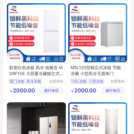
卧室白色冰箱 风冷 低噪音 M
MSL125型独立式冰箱 节能
DRF158 大容量冷藏独立式
冷藏 小型风冷无霜单门
节能电冰箱
双门冰箱
风冷冰箱
合肥美科
125L冰箱
小型冰箱
合肥美科
制冷技术
制冷技术
冰箱采购
151L冰箱
定制冰箱
冰箱采购
2000.00
2000.00
拨打电话
有限公司
拨打电话
有限公司
￥
￥
智能冰箱
单门冷藏冰箱