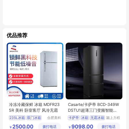
优品推荐
冷冻冷藏保鲜 冰箱 MDFR23
Casarte/卡萨帝 BCD-349W
5R 美科 卧室客厅 风冷无霜
DSTU1超薄三门变频智能无
霜冰箱家用
235L冰箱
双门冰箱
合肥美科
卡萨帝
冰箱
无霜冰箱
颍上力程
制冷技术
仪器设备
冰箱采购
定制冰箱
智能无霜冰箱
2500.00
9098.00
拨打电话
有限公司
拨打电话
有限公司
￥
￥
冷藏冰箱
冰箱家用