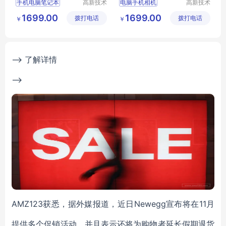
手机电脑笔记本
高新技术
电脑手机相机
高新技术
产业开发
产业开发
1699.00
1699.00
拨打电话
区良驹电
拨打电话
区良驹电
￥
￥
子经营部
子经营部
--> 了解详情
-->
AMZ123获悉，据外媒报道，近日Newegg宣布将在11月
提供多个促销活动，并且表示还将为购物者延长假期退货