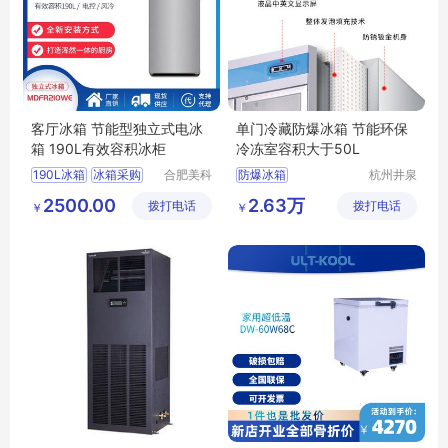
客厅冰箱 节能型独立式电冰
单门冷藏防爆冰箱 节能环保
箱 190L有效容积冰柜
冷冻室容积大于50L
190L冰箱
冰箱采购
合肥美科
防爆冰箱
杭州井泉
制冷技术
环保科技
双门冰箱
定制冰箱
2500.00
2.63万
拨打电话
有限公司
拨打电话
有限公司
￥
￥
电控冰箱