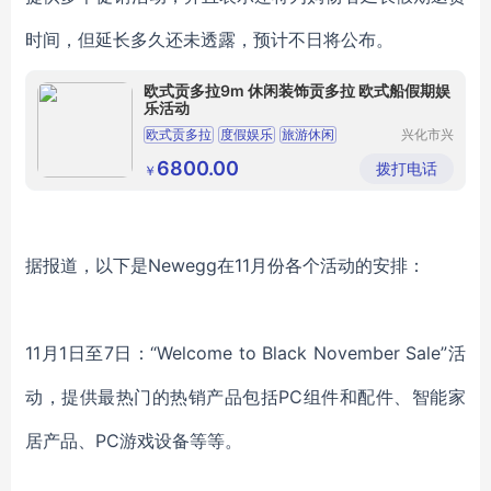
时间，但延长多久还未透露，预计不日将公布。
欧式贡多拉9m 休闲装饰贡多拉 欧式船假期娱
乐活动
欧式贡多拉
度假娱乐
旅游休闲
兴化市兴
东船艇厂
(个体工
6800.00
拨打电话
￥
商户)
据报道，以下是Newegg在11月份各个活动的安排：
11月1日至7日：“Welcome to Black November Sale”活
动，提供最热门的热销产品包括PC组件和配件、智能家
居产品、PC游戏设备等等。