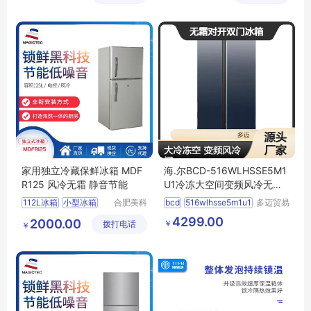
家用独立冷藏保鲜冰箱 MDF
海.尔BCD-516WLHSSE5M1
R125 风冷无霜 静音节能
U1冷冻大空间变频风冷无霜
对开双门冰箱
112L冰箱
小型冰箱
合肥美科
bcd
516wlhsse5m1u1
多迈贸易
制冷技术
（苏州）
冰箱厂家
定制冰箱
4299.00
2000.00
￥
拨打电话
有限公司
有限公司
￥
双门冰箱