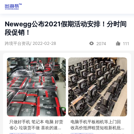
Newegg公布2021假期活动安排！分时间
段促销！
跨境平台资讯/ 2022-02-28
2074
111
只做好手机 笔记本 电脑 好货
电脑手机平板相机等上门回
省心 垃圾货不做 喜欢的速度
收高价抵押租赁短租新机批
速度 品牌不限
发