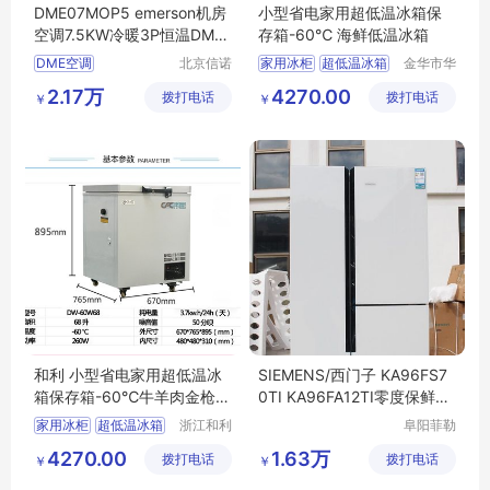
DME07MOP5 emerson机房
小型省电家用超低温冰箱保
空调7.5KW冷暖3P恒温DME
存箱-60℃ 海鲜低温冰箱
07MOSUP1/DMC07WP1
DME空调
北京信诺
家用冰柜
超低温冰箱
金华市华
盛源科技
酷制冷设
emerson空调
3P空调
金枪鱼冰箱
60度冰箱
2.17万
4270.00
拨打电话
有限公司
拨打电话
备有限公
￥
￥
司
和利 小型省电家用超低温冰
SIEMENS/西门子 KA96FS7
箱保存箱-60℃牛羊肉金枪鱼
0TI KA96FA12TI零度保鲜对
冷柜DW-W68
开三门冰箱无霜
家用冰柜
超低温冰箱
浙江和利
阜阳菲勒
制冷设备
科技有限
金枪鱼冰箱
60度冰箱
4270.00
1.63万
拨打电话
有限公司
拨打电话
公司
￥
￥