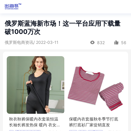
俄罗斯蓝海新市场！这一平台应用下载量
破1000万次
俄罗斯电商资讯/ 2022-03-11
832
56
秋衣秋裤保暖内衣套装恒温
保暖内衣套服秋冬季节打底
长袖长裤发热保 暖内 衣女士
裤打底衫厂家促销直发
套 装