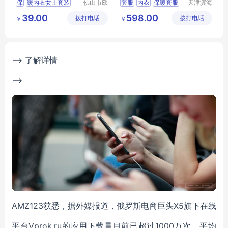
保
暖内衣女士套装
佛山市欧
套服
内衣
保暖套服
天津滨海
盛服饰科
亚太床垫
秋衣秋裤保暖内衣
秋衣秋裤
保暖衣
39.00
598.00
拨打电话
技有限公
拨打电话
有限公司
￥
￥
内衣套装
司
恒温长袖长裤发热保
暖内
衣
保暖内衣
--> 了解详情
-->
AMZ123获悉，据外媒报道，俄罗斯电商巨头X5旗下在线
平台Vprok.ru的应用下载量目前已超过1000万次，平均