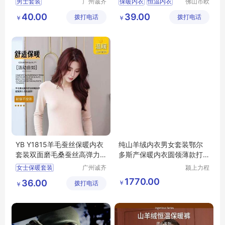
男士套装
广州诚齐
保暖内衣
恒温内衣
佛山市欧
服饰有限
盛服饰科
恒温发热内衣
40.00
39.00
拨打电话
公司
拨打电话
技有限公
￥
￥
恒温秋衣秋裤
司
恒温内衣厂家
YB Y1815羊毛蚕丝保暖内衣
纯山羊绒内衣男女套装鄂尔
套装双面磨毛桑蚕丝高弹力
多斯产保暖内衣圆领薄款打
批发
底衫秋衣裤冬
女士保暖套装
广州诚齐
颍上力程
服饰有限
仪器设备
1770.00
36.00
￥
拨打电话
公司
有限公司
￥