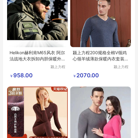
Helikon赫利肯M65风衣 阿尔
颍上力程200规格全棉V领鸡
法战地大衣拆卸内胆保暖外
心领羊绒薄款保暖内衣套装
套战术风衣
秋冬季打底
颍上力程
颍上力程
仪器设备
仪器设备
958.00
2070.00
￥
￥
有限公司
有限公司