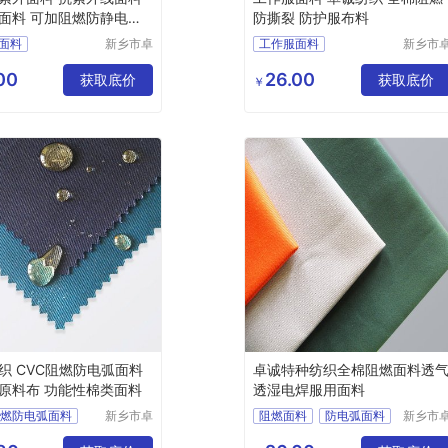
面料 可加阻燃防静电功
防撕裂 防护服布料
面料
新乡市卓
工作服面料
新乡市
诚特种纺
诚特种
线面料
防撕裂面料
织品有限
织品有
00
26.00
面料
获取底价
全棉阻燃面料
阻燃布
获取底价
￥
公司
公司
静电面料
阻燃面料
料
织 CVC阻燃防电弧面料
卓诚特种纺织全棉阻燃面料透
原料布 功能性棉类面料
透湿电焊服用面料
阻燃防电弧面料
新乡市卓
阻燃面料
防电弧面料
新乡市
诚特种纺
诚特种
原料布
焊工服面料
阻燃布
织品有限
织品有