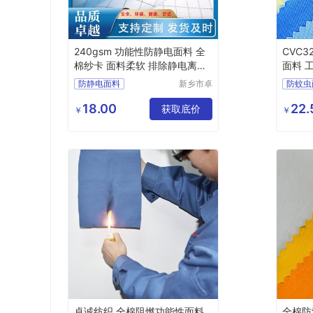
240gsm 功能性防静电面料 全
CVC3
棉纱卡 面料柔软 排除静电离子
面料 
危害
防静电面料
新乡市卓
防蚊虫
诚特种纺
功能性面料
全棉布
功能性
织品有限
18.00
22.
防静电布
工作服面料
获取底价
多功能
￥
￥
公司
工作服
卓诚纺织 全棉阻燃功能性面料
全棉防紫外面