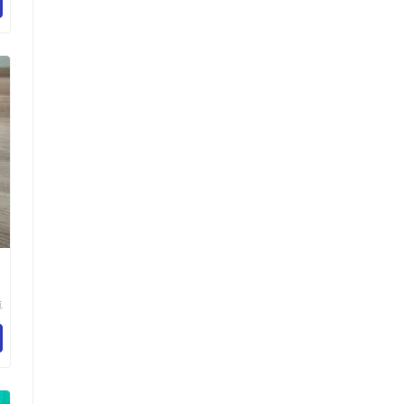
卓
纺
限