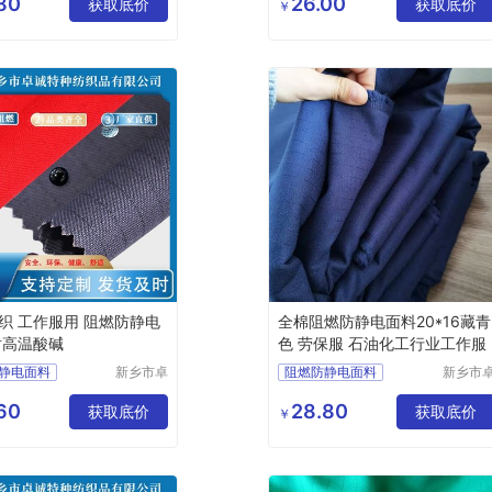
80
26.00
棉类面料
涤棉
获取底价
焊工服
获取底价
￥
公司
公司
面料
织 工作服用 阻燃防静电
全棉阻燃防静电面料20*16藏青
耐高温酸碱
色 劳保服 石油化工行业工作服
静电面料
新乡市卓
阻燃防静电面料
新乡市
诚特种纺
诚特种
面料
阻燃面料
功能性面料
织品有限
织品有
60
28.80
面料
获取底价
防静电布
工作服面料
获取底价
￥
公司
公司
阻燃面料
卡