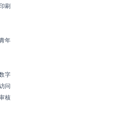
 印刷
：青年
 数字
费访问
站审核