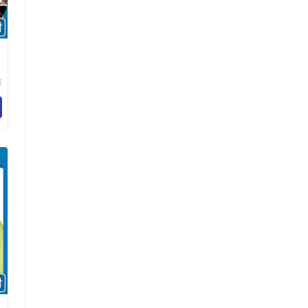
卓
纺
限