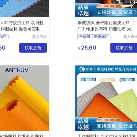
2x32防蚊虫面料 功能性
卓诚纺织 全棉阻止燃烧面料 工
工作服面料 颜色可定制
厂工作服原布料 功能性布 天然
纤维棉
面料
新乡市卓
全棉阻止燃烧面料
新乡市
诚特种纺
诚特种
面料
防酸面料
功能性面料
织品有限
织品有
50
25.60
面料
获取底价
阻燃布厂家
获取底价
￥
公司
公司
面料
涤棉面料
工作服面料
料 抗紫外线面料
工作服面料 卓诚纺织 全棉阻燃