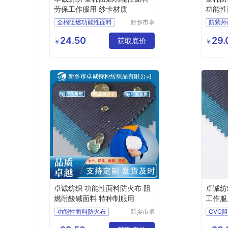
劳保工作服用 纱卡材质
功能性
能
全棉阻燃功能性面料
新乡市卓
防紫外
诚特种纺
劳保工作服用
抗紫外
织品有限
24.50
29.
阻燃布厂家
防火布
获取底价
功能性
￥
￥
公司
工装面料
阻燃防
工装面
卓诚纺织 功能性面料防火布 阻
卓诚纺
燃耐酸碱面料 特种制服用
工作服
功能性面料防火布
新乡市卓
CVC
诚特种纺
阻燃耐酸碱面料
工作服
织品有限