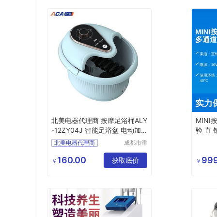
北美电器代理商 按摩足浴桶ALY
MIN
-12ZY04J 智能足浴盆 电动加
验 直
热泡脚桶
北美电器代理商
成都市津
津周到科
北美电器按摩足浴桶
技有限公
160.00
999
北美电器ALY
获取底价
￥
￥
司
12ZY04J
智能足浴盆
加热泡脚桶