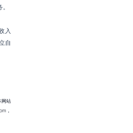
务。
总收入
建立自
本网站
om，