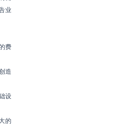
广告业
的费
润创造
基础设
二大的