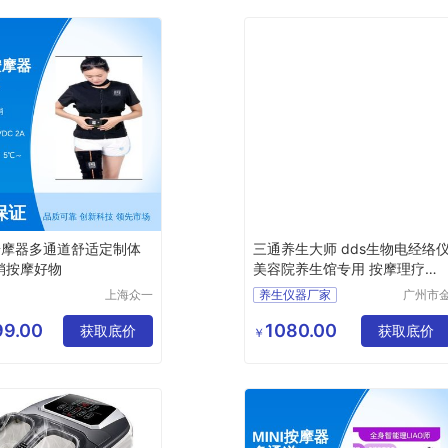
I按摩器多通道舒适定制体
三通养生大师 dds生物电经络
 销按摩好物
美容院养生馆专用 按摩理疗仪
疏通仪
上海众一
养生仪器厂家
广州市
健康科技
植美美
dds生物电经络仪
有限公司
美体设
9.00
1080.00
获取底价
美容院专用
获取底价
￥
有限公