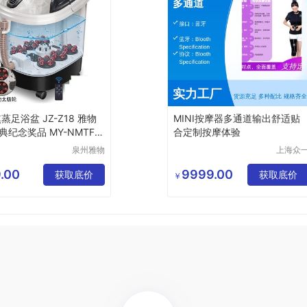
蒸足浴盆 JZ-Z18 雅物
MINI按摩器多通道输出舒适贴
纪念奖品 MY-NMTF-L
合定制按摩体验
泉州雅物
上海众
贸易有限
健康科
公司
有限公
.00
9999.00
获取底价
获取底价
￥