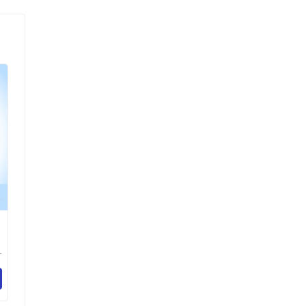
一
技
司