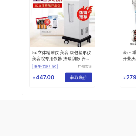
5d立体精雕仪 美容 腹包塑形仪
金正 熏
美容院专用仪器 拔罐刮痧 养生
开业庆典
仪器厂家
5-41
养生仪器厂家
广州市金
植美美容
美体设备
447.00
279
获取底价
￥
￥
有限公司