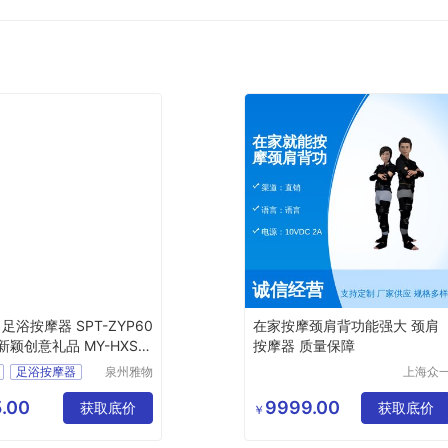
足浴按摩器 SPT-ZYP60
在家按摩颈肩背功能强大 颈肩
新颖创意礼品 MY-HXSY-
按摩器 质量保障
4
足浴按摩器
泉州雅物
上海众
贸易有限
健康科
ZYP602
公司
有限公
.00
9999.00
意礼品
MY
获取底价
获取底价
￥
T
324