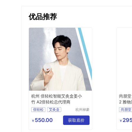
优品推荐
杭州 倍轻松智能艾灸盒姜小
尚朋堂 
竹 A2倍轻松总代理商
2 雅物
(T)-32
倍轻松
艾灸盒
杭州禄豪
尚朋堂
科技有限
倍轻松艾灸盒
SPT
公司
550.00
295
获取底价
新颖创
￥
￥
HXSY