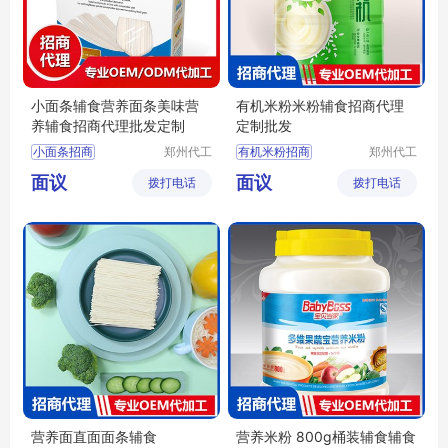
小面条辅食营养面条美味营
有机米粉米粉辅食招商代理
养辅食招商代理批发定制
定制批发
小面条招商
郑州代工
有机米粉招商
郑州代工
帮网络科
帮网络科
小面条代理
辅食定制
有机米粉批发
面议
面议
拨打电话
技有限公
拨打电话
技有限公
辅食批发
宝宝米粉代理
司
司
宝宝辅食代理
婴幼儿辅食招商
营养面直面面条辅食
营养米粉 800g桶装辅食辅食