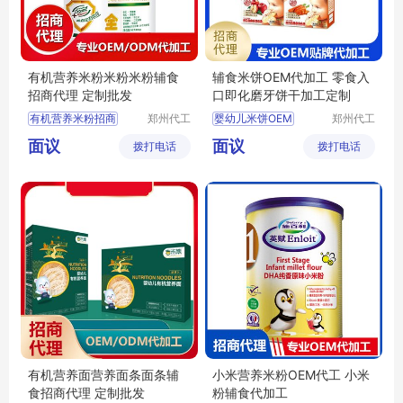
有机营养米粉米粉米粉辅食
辅食米饼OEM代加工 零食入
招商代理 定制批发
口即化磨牙饼干加工定制
有机营养米粉招商
郑州代工
婴幼儿米饼OEM
郑州代工
帮网络科
帮网络科
有机营养米粉代理
婴幼儿米饼代加工
面议
面议
拨打电话
技有限公
拨打电话
技有限公
有机营养米粉定制
婴幼儿米饼加工定制
司
司
婴儿米粉批发
磨牙饼干OEM
婴儿米粉定制
磨牙饼干代加工
有机营养面营养面条面条辅
小米营养米粉OEM代工 小米
食招商代理 定制批发
粉辅食代加工