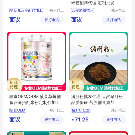
米粉招商代理 定制批发
婴幼儿营养面代加工
郑州代工
营养米粉招商
郑州代工
帮网络科
帮网络科
婴幼儿营养面贴牌代工
营养米粉代理
面议
面议
拨打电话
技有限公
拨打电话
技有限公
婴幼儿营养面oem
桶装米粉批发
司
司
宝宝面条代理
婴幼儿米粉定制
营养直面代加工
婴儿辅食招商
辅食OEM/ODM 菠菜草莓辅
猪肝粉批发代理 天然猪肝粉
食营养搭配米粉定制代加工
品质保证 营养辅食添加
辅食OEM
郑州代工
猪肝粉批发
郑州代工
帮网络科
帮网络科
辅食贴牌代工
天然猪肝粉
面议
71.25
拨打电话
技有限公
拨打电话
技有限公
￥
辅食代工
米粉代工
辅食添加粉
司
司
米粉OEM
食材打粉批发
营养辅食粉价格