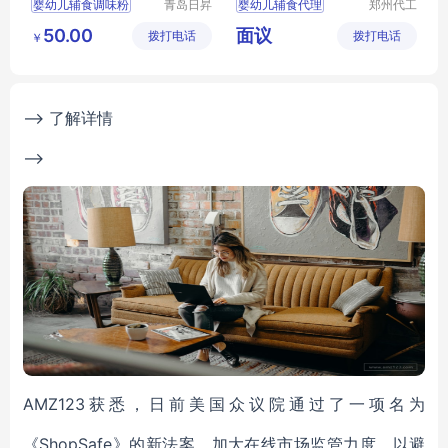
婴幼儿辅食调味粉
青岛日昇
婴幼儿辅食代理
郑州代工
昌食品配
帮网络科
海虾粉
婴幼儿辅食批发
50.00
面议
拨打电话
料有限公
拨打电话
技有限公
￥
婴幼儿辅食加工
司
司
婴幼儿辅食定制
营养米粉批发
--> 了解详情
-->
AMZ123获悉，日前美国众议院通过了一项名为
《ShopSafe》的新法案，加大在线市场监管力度，以避