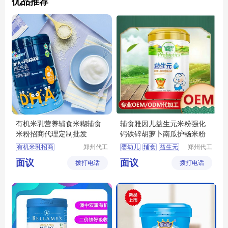
优品推荐
有机米乳营养辅食米糊辅食
辅食雅因儿益生元米粉强化
米粉招商代理定制批发
钙铁锌胡萝卜南瓜护畅米粉
有机米乳招商
郑州代工
婴幼儿
辅食
益生元
郑州代工
帮网络科
帮网络科
有机米乳代理
米粉
菜粉
面议
面议
拨打电话
技有限公
拨打电话
技有限公
婴幼儿辅食定制
司
司
婴幼儿辅食批发
宝宝辅食招商