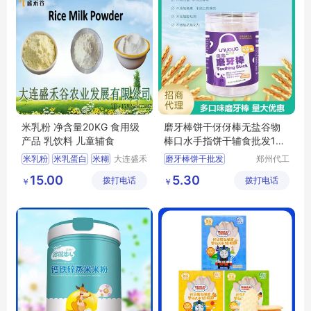
米乳粉 净含量20KG 食用级
磨牙棒饼干伢伢棒无盐谷物
产品 乳饮料 儿童辅食
棒口水手指饼干辅食批发100
g罐
米乳粉
米乳蛋白
米糊
大连盛禾
磨牙棒饼干批发
郑州代工
谷农业发
帮网络科
米粉
儿童辅食
儿童磨牙食品
15.00
5.30
拨打电话
展有限公
拨打电话
技有限公
￥
￥
口水手指饼干批发
司
司
婴幼儿磨牙棒批发
辅食饼干代理