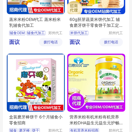
蒸米米粉OEM代工 蒸米粉米
60g胚芽蔬菜米饼代加工 辅
乳辅食代加工
食磨牙饼干零食饼干加工定
制
辅食OEM
辅食代加工
郑州代工
米饼代加工
郑州代工
帮网络科
帮网络科
辅食贴牌代工
米饼加工定制
面议
面议
拨打电话
技有限公
拨打电话
技有限公
婴幼儿米粉OEM
磨牙饼干OEM
司
司
婴幼儿米粉代加工
磨牙饼干代工厂家
盒装磨牙棒饼干 6个月辅食小
营养米粉有机米粉有机营养
零食招商
米粉DHA益生元益生元护畅
胡萝卜多维招商
辅食
磨牙棒
饼干
郑州代工
有机营养米粉招商
郑州代工