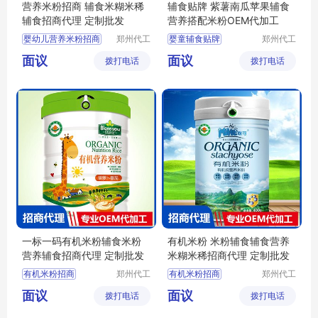
营养米粉招商 辅食米糊米稀
辅食贴牌 紫薯南瓜苹果辅食
辅食招商代理 定制批发
营养搭配米粉OEM代加工
婴幼儿营养米粉招商
郑州代工
婴童辅食贴牌
郑州代工
帮网络科
帮网络科
婴幼儿营养米粉代理
婴童辅食代工
面议
面议
拨打电话
技有限公
拨打电话
技有限公
婴幼儿营养米粉批发
米粉OEM
司
司
婴幼儿辅食定制
米粉米乳代加工
宝宝辅食批发
婴幼儿辅食代工
一标一码有机米粉辅食米粉
有机米粉 米粉辅食辅食营养
营养辅食招商代理 定制批发
米糊米稀招商代理 定制批发
有机米粉招商
郑州代工
有机米粉招商
郑州代工
帮网络科
帮网络科
有机米粉代理
有机米粉代理
面议
面议
拨打电话
技有限公
拨打电话
技有限公
婴幼儿辅食定制
宝宝米粉定制
司
司
婴幼儿米粉批发
婴幼儿辅食批发