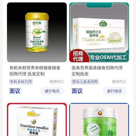
营养辅食招商
宝宝辅食代理
有机米粉营养米粉辅食辅食
面条营养面条辅食招商代理
招商代理 批发定制
定制批发
有机米粉代理
郑州代工
婴幼儿面条招商
郑州代工
帮网络科
帮网络科
辅食米粉
婴幼儿面条代理
面议
面议
拨打电话
技有限公
拨打电话
技有限公
婴幼儿面条批发
司
司
宝宝面条定制
宝宝面条招商