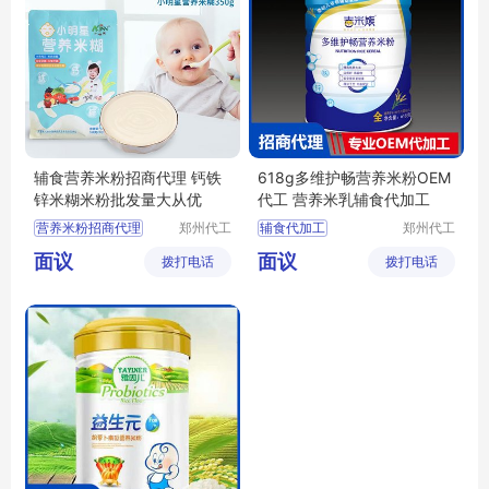
辅食营养米粉招商代理 钙铁
618g多维护畅营养米粉OEM
锌米糊米粉批发量大从优
代工 营养米乳辅食代加工
营养米粉招商代理
郑州代工
辅食代加工
郑州代工
帮网络科
帮网络科
辅食OEM代工
面议
面议
拨打电话
技有限公
拨打电话
技有限公
米粉OEM
司
司
辅食代工厂家