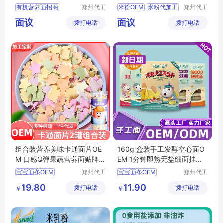
有机营养面招商
郑州代工
米粉OEM
米粉代加工
郑州代工
帮网络科
帮网络科
有机营养面代理
小米辅食批发
面议
面议
拨打电话
技有限公
拨打电话
技有限公
婴幼儿面条批发
米粉定制
辅食招商
司
司
婴幼儿面条定制
宝宝面条招商
组合装营养美味卡通面片OE
160g 盒装手工发酵空心面O
M 口感Q弹果蔬营养面贴牌代
EM 1分钟即熟无盐细面挂面
工
代加工
宝宝面条OEM
郑州代工
宝宝面条OEM
郑州代工
帮网络科
帮网络科
宝宝面条代加工
宝宝面条代加工
19.80
11.90
拨打电话
技有限公
拨打电话
技有限公
￥
￥
宝宝面条贴牌代工
宝宝面条贴牌代工
司
司
宝宝面条加工定制
辅食OEM
辅食代加工
辅食OEM