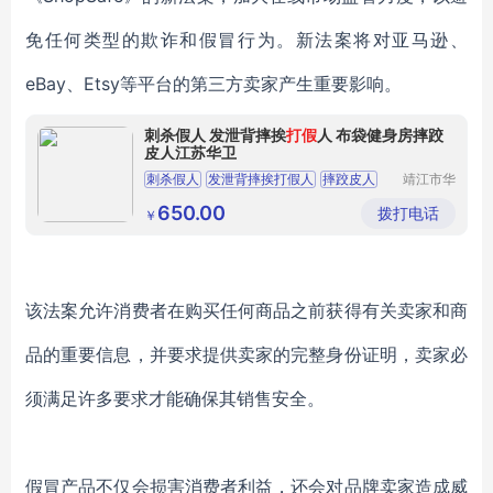
免任何类型的欺诈和假冒行为。新法案将对亚马逊、
eBay、Etsy等平台的第三方卖家产生重要影响。
刺杀假人 发泄背摔挨
打假
人 布袋健身房摔跤
皮人江苏华卫
刺杀假人
发泄背摔挨打假人
摔跤皮人
靖江市华
昌安防科
技有限公
650.00
拨打电话
￥
司
该法案允许消费者在购买任何商品之前获得有关卖家和商
品的重要信息，并要求提供卖家的完整身份证明，卖家必
须满足许多要求才能确保其销售安全。
假冒产品不仅会损害消费者利益，还会对品牌卖家造成威