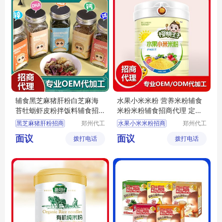
辅食黑芝麻猪肝粉白芝麻海
水果小米米粉 营养米粉辅食
苔牡蛎虾皮粉拌饭料辅食招
米粉米粉辅食招商代理 定制
商代理 批发定制
批发
黑芝麻猪肝粉招商
郑州代工
水果小米米粉招商
郑州代工
帮网络科
帮网络科
虾皮粉代理
水果小米米粉批发
面议
面议
拨打电话
技有限公
拨打电话
技有限公
小米辅食代理
司
司
婴幼儿米粉招商
宝宝米粉定制