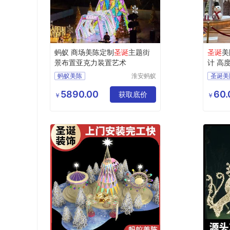
蚂蚁 商场美陈定制
圣诞
主题街
圣诞
美
景布置亚克力装置艺术
计 高
蚂蚁美陈
淮安蚂蚁
圣诞美
道具设计
商场美陈定制
圣诞树
制作有限
5890.00
60.
圣诞主题
装置艺术
获取底价
圣诞舞
￥
￥
公司