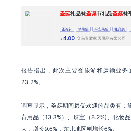
圣诞
礼品袜
圣诞
节礼品
圣诞
袜
圣诞袜
苹果袋
平安果袋
礼品袋
4.00
义乌青歌家居用品有限公司
￥
报告指出，此次主要受旅游和运输业务
23.2%。
调查显示，圣诞期间最受欢迎的品类有：旅游
育用品（13.3%）、珠宝（8.2%)、化
大，增长9.6%，东北地区则增长6%。