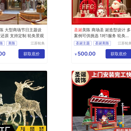
陈 大型商场节日主题设
圣诞
美陈 商场圣 诞造型设计 多
度还原 支持定制 轮奂景观
案例可供挑选 1对1服务 轮奂景
观
陈
美陈
江苏轮奂
圣诞主题
圣诞美陈
江苏轮
景观设计
景观设
圣诞节
圣诞节
圣诞
有限公司
有限公
00
500.00
台
获取底价
圣诞节布置
获取底价
￥