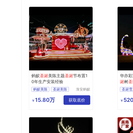
蚂蚁
圣诞
美陈主题
圣诞
节布置1
华亦彩
0年生产安装经验
诞
树
圣
蚂蚁美陈
圣诞美陈
淮安蚂蚁
圣诞雪
道具设计
圣诞节装饰
圣诞树
制作有限
15.80万
520
获取底价
圣诞灯
￥
￥
公司