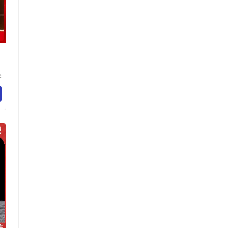
奂
计
司