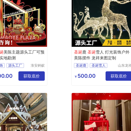
诞
美陈主题源头工厂可预
圣诞
鹿
圣诞
雪人 灯光装饰户外
实地勘测
美陈摆件 龙祥来图定制
饰
源头工厂
淮安蚂蚁
圣诞鹿
圣诞雪人
山东龙
道具设计
景观艺
置
圣诞美陈
制作有限
有限公
0.00
500.00
厂
获取底价
获取底价
￥
公司