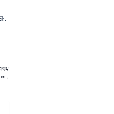
马逊、
本网站
om，