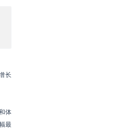
增长
和体
增幅最