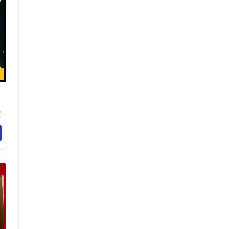
祥
术
司