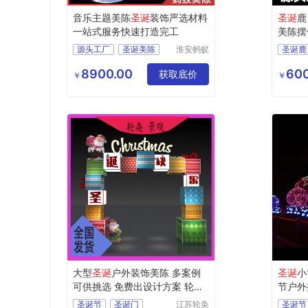
音乐主题美陈
圣诞
装饰严选材料
圣诞
一站式服务快速打造完工
美陈摆
源头工厂
圣诞美陈
淮安蚂蚁
圣诞鹿
道具设计
灯光圣诞美陈
灯光装
制作有限
8900.00
600
美陈工厂
圣诞舞台
获取底价
￥
￥
公司
大型
圣诞
户外装饰美陈 多案例
圣诞
小
可供挑选 免费出设计方案 轮奂
节户外
景观
设计
圣诞节
圣诞门
江苏轮奂
圣诞节