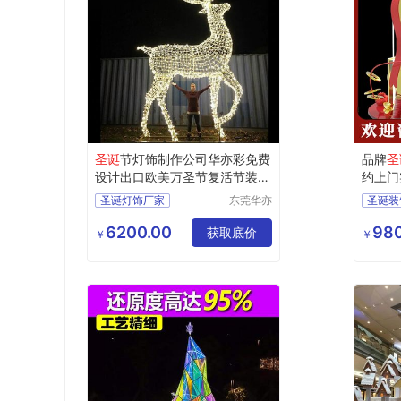
圣诞
节灯饰制作公司华亦彩免费
品牌
圣
设计出口欧美万圣节复活节装饰
约上门
灯
圣诞灯饰厂家
东莞华亦
圣诞装
彩景观工
圣诞节彩灯
圣诞灯饰
圣诞装
艺有限公
6200.00
980
圣诞工厂
圣诞节装饰
获取底价
美陈工
￥
￥
司