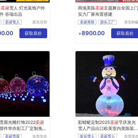
鹿
圣诞
雪人 灯光装饰户外
商场美陈
圣诞
主题舞台全国上
件 谷瑞出品
实力厂家布置搭建
圣诞雪人
星光岛智
圣诞美陈
源头工厂
淮安蚂
能科技
道具设
饰美陈
灯光圣诞美陈
（临沂）
制作有
0.00
8900.00
获取底价
美陈工厂
圣诞舞台
获取底价
￥
有限公司
公司
雪屋光雕灯饰2022
圣诞
彩蜻蜓定制2025
圣诞
节庆发光
摆件华亦彩工厂定制免费
雪人产品出口欧美室内美陈装
灯饰
圣诞雪屋
东莞华亦
发光雪人
圣诞雪人
东莞华