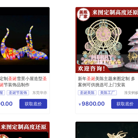
定制
圣诞
雪景小屋造型
圣
新年
圣诞
美陈主题来图定制 多
诞
节装饰品制作
案例可供挑选可上门安装
屋
圣诞节装饰
东莞华亦
圣诞美陈
美陈工厂
淮安蚂
彩景观工
道具设
圣诞装饰
圣诞装饰
圣诞装置
艺有限公
制作有
0.00
9800.00
饰
获取底价
源头工厂
获取底价
￥
司
公司