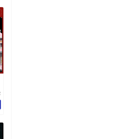
蚁
计
限