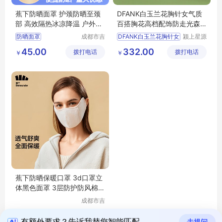
蕉下防晒面罩 护颈防晒至颈
DFANK白玉兰花胸针女气质
部 高效隔热冰凉降温 户外出
百搭胸花高档配饰防走光森
行必备
系小清新奢华
防晒面罩
成都市吉
DFANK白玉兰花胸针女
颍上星源
顺优品科
科技发展
45.00
332.00
拨打电话
技有限公
拨打电话
有限公司
￥
￥
司
蕉下防晒保暖口罩 3d口罩立
体黑色面罩 3层防护防风棉口
罩
成都市吉
顺优品科
39.00
拨打电话
技有限公
￥
有额外要求？告诉我替您智能匹配