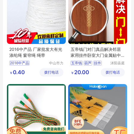
2016中产品 厂家批发大有光
五帝钱门对门真品解决邻居
涤纶绳 窗帘绳 绳带
家用挂件卧室大门金属贴中
国结窗户镜子
2016中产品
中山市力
五帝钱
葫芦
挂件
沭阳县庭
信绳带制
市亦电子
厂家批发大有光涤纶绳
铜钱
吉祥
0.40
20.00
拨打电话
造有限公
拨打电话
商务有限
￥
￥
窗帘绳
绳带
司
公司