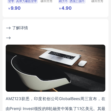
背带
高弹力橡筋背带
嵊州市秀
棉方巾
西装口袋巾
嵊州市秀
和领带织
和领带织
背带定制
男士背带
小方巾
纯色方巾定制
9.90
4.90
￥
￥
造有限公
造有限公
LOGO标记背带
手帕
司
司
--> 了解详情
-->
AMZ123获悉，印度初创公司GlobalBees周三宣布，在
由Premji Invest领投的B轮融资中筹集了1.1亿美元。其最