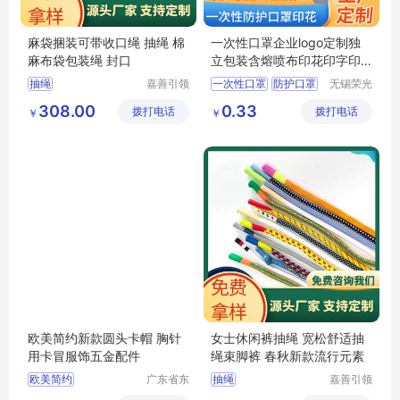
麻袋捆装可带收口绳 抽绳 棉
一次性口罩企业logo定制独
麻布袋包装绳 封口
立包装含熔喷布印花印字印
图案 三层防护
抽绳
嘉善引领
一次性口罩
防护口罩
无锡荣光
服饰辅料
无尘科技
印花口罩
口罩定制
308.00
0.33
拨打电话
厂(普通
拨打电话
有限公司
￥
￥
一次性口罩批发
合伙)
欧美简约新款圆头卡帽 胸针
女士休闲裤抽绳 宽松舒适抽
用卡冒服饰五金配件
绳束脚裤 春秋新款流行元素
欧美简约
广东省东
抽绳
嘉善引领
莞市长安
服饰辅料