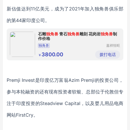
新估值达到11亿美元，成为了2021年加入独角兽俱乐部
的第44家印度公司。
石雕
独角兽
青石
独角兽
雕刻 花岗岩
独角兽
制
作价格
独角兽
嘉祥恒旺
石雕有限
公司
3800.00
拨打电话
￥
Premji Invest是印度亿万富翁Azim Premji的投资公司，
参与本轮融资的还有现有投资者软银、总部位于伦敦但专
注于印度投资的Steadview Capital，以及婴儿用品电商
网站FirstCry。