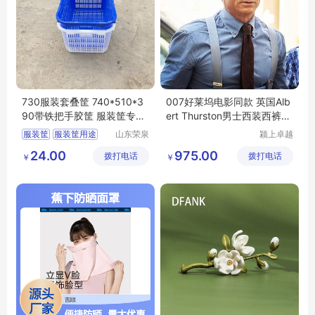
730服装套叠筐 740*510*3
007好莱坞电影同款 英国Alb
90带铁把手胶筐 服装筐专用
ert Thurston男士西装西裤背
荣泉塑料
带夹吊带
服装筐
服装筐用途
山东荣泉
颍上卓越
塑料制品
电子商务
服装筐尺寸
24.00
975.00
拨打电话
有限公司
拨打电话
有限公司
￥
￥
服装批发商进货渠道