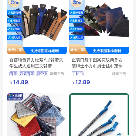
百搭纯色弹力松紧Y型背带夹
正装口袋巾图案花纹商务西
学生成人通用三夹背带
装绅士小方巾男士丝巾定制
背带
西装背带
背带夹
嵊州市秀
手帕巾
嵊州市秀
和领带织
和领带织
男士背带
高弹力背带
西装男士口袋巾
14.89
12.89
￥
￥
造有限公
造有限公
小方巾定制
司
司
真丝小方巾
绅士图案丝巾