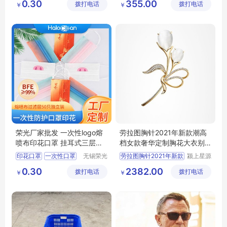
0.30
355.00
拨打电话
镇锦厦社
拨打电话
厂(普通
￥
￥
区锦新街
合伙)
5巷2号
荣光厂家批发 一次性logo熔
劳拉图胸针2021年新款潮高
喷布印花口罩 挂耳式三层防
档女款奢华定制胸花大衣别
护 独立包装
针西装女配饰
印花口罩
一次性口罩
无锡荣光
劳拉图胸针2021年新款
颍上星源
无尘科技
科技发展
防护口罩
0.30
2382.00
拨打电话
有限公司
拨打电话
有限公司
￥
￥
一次性口罩厂家
一次性口罩批发