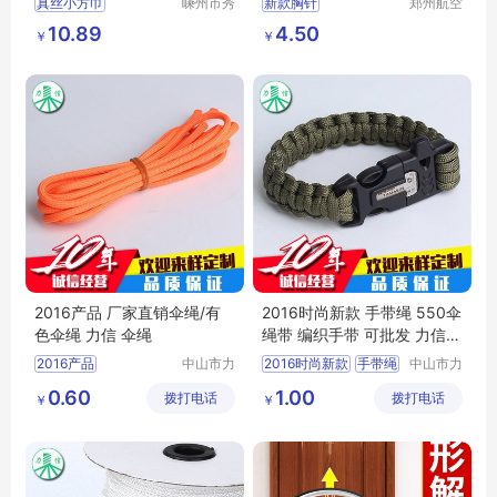
真丝小方巾
嵊州市秀
新款胸针
郑州航空
和领带织
港区芙乐
小方巾定制
口袋巾
防走光花卉时尚胸针扣
10.89
4.50
￥
￥
造有限公
鑫日用百
男士西装口袋巾
服装胸针配件批发
司
货店
丝巾厂
2016产品 厂家直销伞绳/有
2016时尚新款 手带绳 550伞
色伞绳 力信 伞绳
绳带 编织手带 可批发 力信
编制手带
2016产品
中山市力
2016时尚新款
手带绳
中山市力
信绳带制
信绳带制
厂家直销伞绳
550伞绳带
编织手带
0.60
1.00
拨打电话
造有限公
拨打电话
造有限公
￥
￥
有色伞绳
伞绳
可批发
司
司