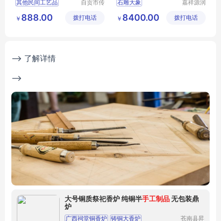
其他民间工艺品
自贡市传
石雕大象
嘉祥源润
奇彩灯有
石雕有限
中式传统石雕大象
888.00
8400.00
拨打电话
限公司
拨打电话
公司
￥
￥
景区入口雕刻动物
--> 了解详情
-->
大号铜质祭祀香炉 纯铜半
手工制品
无包装鼎
炉
广西祠堂铜香炉
铸铜大香炉
苍南县昇