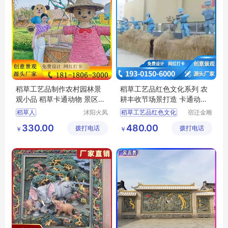
稻草工艺品制作农村园林景
稻草工艺品红色文化系列 农
观小品 稻草卡通动物 景区花
耕丰收节场景打造 卡通动物
海草编人物
大型雕塑
稻草人
沭阳火凤
稻草工艺品红色文化
宿迁金雕
凰工艺品
商贸有限
卡通动物大型雕塑
330.00
480.00
拨打电话
有限公司
拨打电话
公司
￥
￥