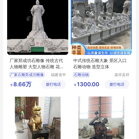
厂家郑成功石雕像 传统古代
中式传统石雕大象 景区入口
人物雕塑 大型人物石雕 花岗
石雕动物 造型立体
岩定制
厂家石雕郑成功雕像
福建省华
石雕动物
嘉祥县祥
峰盛石业
明石雕厂
传统古代人物雕塑
中式传统石雕大象
8.66万
1300.00
拨打电话
雕刻有限
拨打电话
￥
￥
大型人物石雕
景区入口石雕动物
公司
花岗岩定制