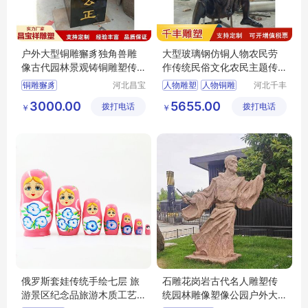
户外大型铜雕獬豸独角兽雕
大型玻璃钢仿铜人物农民劳
像古代园林景观铸铜雕塑传
作传统民俗文化农民主题传
统瑞兽摆件
播文化雕塑
铜雕獬豸
河北昌宝
人物雕塑
人物铜雕
河北千丰
祥雕塑工
雕塑工艺
3000.00
5655.00
拨打电话
艺品制造
拨打电话
品制造有
￥
￥
有限公司
限公司
俄罗斯套娃传统手绘七层 旅
石雕花岗岩古代名人雕塑传
游景区纪念品旅游木质工艺
统园林雕像塑像公园户外大