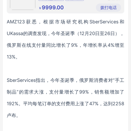
顺法器工
贺州宗祠铜香炉
艺厂
9999.00
拨打电话
￥
AMZ123获悉，根据市场研究机构SberServices和
UKassa的调查发现，今年圣诞季（12月20日至26日），
俄罗斯在线支付量同比增长了9%，年增长率从4%增至
13%。
SberServices指出，今年圣诞季，俄罗斯消费者对“手工
制品”的需求大涨，支付量增长了99%，销售额增加了
192%。平均每笔订单的支付费用上涨了47%，达到2258
卢布。