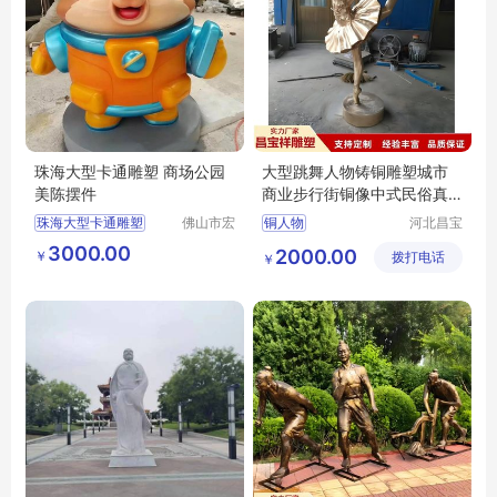
珠海大型卡通雕塑 商场公园
大型跳舞人物铸铜雕塑城市
美陈摆件
商业步行街铜像中式民俗真
人艺术品摆件
珠海大型卡通雕塑
佛山市宏
铜人物
河北昌宝
骏景观雕
祥雕塑工
珠海玻璃钢雕塑
3000.00
2000.00
￥
塑有限公
拨打电话
艺品制造
￥
大型卡通雕塑
司
有限公司
卡通雕塑
卡通雕塑厂家