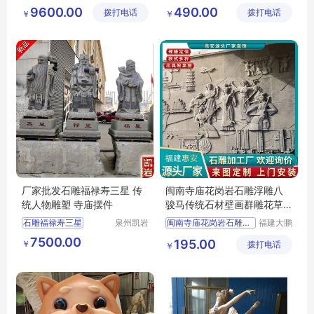
区校园公园装饰
洋雕刻有
开发区盛
古代四大发明雕塑
园林浮雕壁画
9600.00
490.00
拨打电话
限公司
拨打电话
瑞石业有
￥
￥
造纸术石雕摆件
限公司
厂家批发石雕福禄寿三星 传
闽南寺庙花岗岩石雕浮雕八
统人物雕塑 寺庙摆件
骏马传统石材壁画群雕花草
图案
石雕福禄寿三星
泉州凯岩
闽南寺庙花岗岩石雕浮雕
福建大鹏
石业有限
石材雕刻
传统人物雕塑石雕福禄寿三
传统石材壁画群雕
7500.00
195.00
￥
公司
拨打电话
有限公司
￥
福禄寿三星石雕
福建祠堂青石浮雕
福建学校青石浮雕
福建宗祠青石浮雕