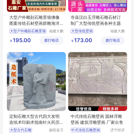
大型户外雕刻石雕景墙佛像
寺庙汉白玉浮雕石雕石材订
图案传统石材壁画群雕海洋
制厂大型传统壁画各种主题
生物
大型户外雕刻石雕景墙
福建大鹏
大型传统壁画
福建大鹏
石材雕刻
石材雕刻
传统石材壁画群雕
寺庙汉白玉浮雕石雕
195.00
173.00
拨打电话
有限公司
拨打电话
有限公司
￥
￥
福建祠堂青石浮雕
各种主题浮雕图案
福建学校青石浮雕
惠安青石浮雕加工厂
福建宗祠青石浮雕
惠安寺庙浮雕
定制石雕大型古代四大发明
中式传统石雕壁画 园林浮雕
造纸术印刷术指南针火药历
壁画 建筑浮雕壁画 厂家出售
史文化雕塑摆件广场户外景
大型古代石雕
曲阳县万
中式传统石雕壁画
济宁经济