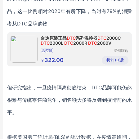
品，这一比例相对2020年有所下降，当时有79%的消费
者从DTC品牌购物。
台达原装正品
DTC
系列温控器
DTC
2000C
DTC
2000L
DTC
2000R
DTC
2000V
温控器
温州耀迈
自动化设
备有限公
322.00
拨打电话
￥
司
但研究指出，一旦疫情隔离彻底结束，DTC品牌可能仍然
很难与传统零售商竞争，销售额大多将反弹到疫情前的水
平。
根据美国劳工统计局(BLS)的统计数据，在疫情高峰期，