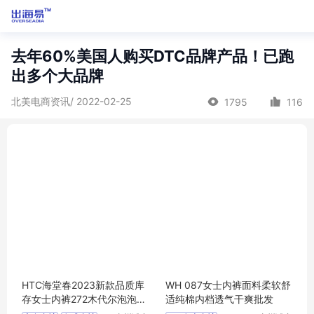
去年60%美国人购买DTC品牌产品！已跑
出多个大品牌
北美电商资讯/ 2022-02-25
1795
116
HTC海堂春2023新款品质库
WH 087女士内裤面料柔软舒
存女士内裤272木代尔泡泡棉
适纯棉内档透气干爽批发
尾货女式内裤