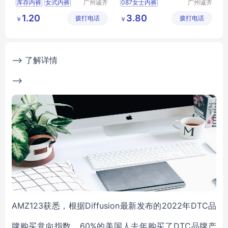
库存内裤
女式内裤
广州诚齐
087女士内裤
广州诚齐
服饰有限
服饰有限
女式三角内裤
1.20
3.80
拨打电话
公司
拨打电话
公司
￥
￥
尾货女内裤
海堂春
--> 了解详情
-->
AMZ123获悉，根据Diffusion最新发布的2022年DTC品
牌购买意向指数，60%的美国人去年购买了DTC品牌产