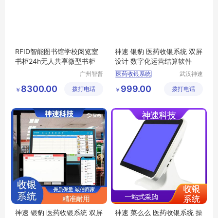
RFID智能图书馆学校阅览室
神速 银豹 医药收银系统 双屏
书柜24h无人共享微型书柜
设计 数字化运营结算软件
广州智普
医药收银系统
武汉神速
达智能科
科技有限
收银系统
8300.00
999.00
拨打电话
技有限公
拨打电话
公司
￥
￥
收银系统价格
司
收银系统定制
收银系统公司
神速 银豹 医药收银系统 双屏
神速 菜么么 医药收银系统 操