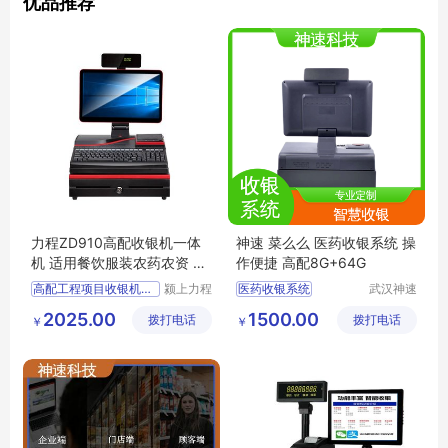
优品推荐
力程ZD910高配收银机一体
神速 菜么么 医药收银系统 操
机 适用餐饮服装农药农资 全
作便捷 高配8G+64G
国通用
高配工程项目收银机收款机
颍上力程
医药收银系统
武汉神速
仪器设备
科技有限
收银机系统
2025.00
1500.00
拨打电话
有限公司
拨打电话
公司
￥
￥
收银系统定制
生鲜店收银系统
便利店收银系统