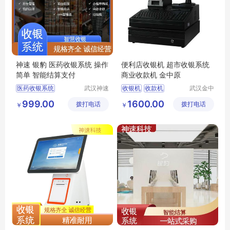
神速 银豹 医药收银系统 操作
便利店收银机 超市收银系统
简单 智能结算支付
商业收款机 金中原
医药收银系统
武汉神速
收银机
收款机
武汉金中
科技有限
原科技有
收银系统公司
便利店收银机
999.00
1600.00
拨打电话
公司
拨打电话
限公司
￥
￥
收银系统
商业收款机
便利店收银系统
超市收银系统
生鲜店收银系统