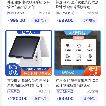
神速 银豹 餐饮收银系统 双屏
神速 银豹 医药收银系统 双屏
设计 智能结算支付
设计 快速结算高效稳定
餐饮收银系统
武汉神速
医药收银系统
武汉神速
科技有限
科技有限
零食店收银系统
收银系统价格
999.00
999.00
拨打电话
公司
拨打电话
公司
￥
￥
超市收银系统
银豹收银系统
收银系统定制
收银系统定制
银豹收银系统
零食店收银系统
方便快捷 商超会员管 理 收银
神速 银豹 餐饮收银系统 双屏
系统 智能支付结算 众付天下
设计 快速结算高效稳定
收银系统
成都众付
餐饮收银系统
武汉神速
天下科技
科技有限
零售收银系统
收银系统公司
2800.00
999.00
拨打电话
有限公司
拨打电话
公司
￥
￥
智能收银系统
收银系统
服装收银系统
便利店收银系统