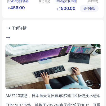
endo弹簧平衡器
斯迈克起
生鲜超市收银机
成都中思
重机械销
科技有限
百货卖场收款机
456.00
1500.00
￥
售河北有
拨打电话
公司
￥
商业综合体收银机
限公司
思迅软件
超市收银机
--> 了解详情
-->
AMZ123获悉，日本乐天近日宣布将利用区块链技术进军
日本“NFT”市场，并将于2022年春天推“乐天NFT”，开展