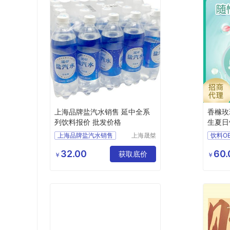
上海品牌盐汽水销售 延中全系
香橼玫瑰
列饮料报价 批发价格
生夏日
上海品牌盐汽水销售
上海晟桀
饮料O
实业有限
延中全系列饮料报价
饮料贴
公司
32.00
60.
批发价格
供应
获取底价
饮料加
￥
￥
食品生鲜
茶水饮料
饮料代
功能饮料