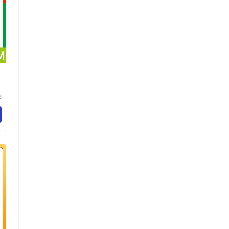
制
湖
康
限