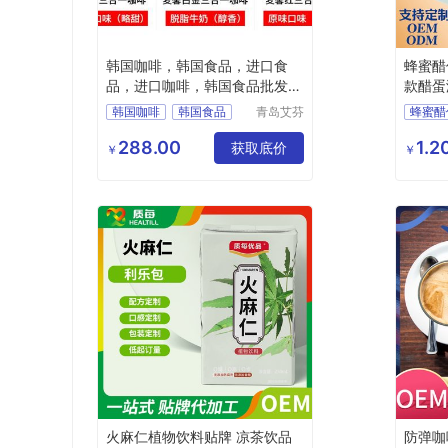
韩国咖啡，韩国食品，进口食
蜂蜜醋
品，进口咖啡，韩国食品批发零
款醋蛋
售，
草星
韩国咖啡
韩国食品
青岛艾芬
蜂蜜醋
特工贸有
进口食品
进口咖啡
低聚果
限公司
288.00
1.2
韩国食品批发零售
获取底价
醋蛋液
￥
￥
植物饮
蜂蜜醋
火麻仁植物饮料贴牌 凉茶饮品
防弹咖