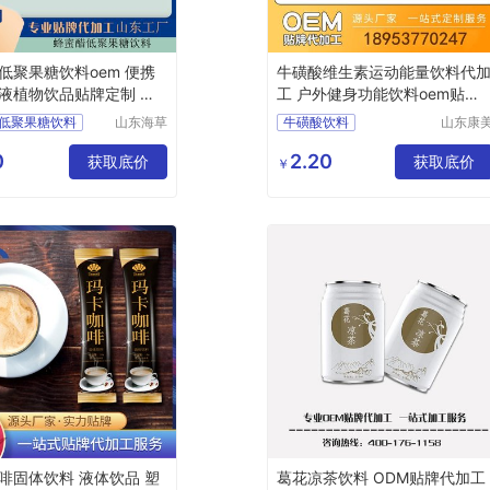
低聚果糖饮料oem 便携
牛磺酸维生素运动能量饮料代
液植物饮品贴牌定制 海
工 户外健身功能饮料oem贴牌
定制
低聚果糖饮料
山东海草
牛磺酸饮料
山东康
星生物科
药业有
糖饮料
能量饮料代加工
技有限公
公司
0
2.20
植物饮品
获取底价
功能饮料oem
获取底价
￥
司
品贴牌定制
维生素饮料
饮料代加工厂
啡固体饮料 液体饮品 塑
葛花凉茶饮料 ODM贴牌代加工