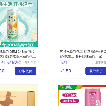
饮料OEM 248ml/瓶女
苏打水饮料代工 运动功能饮料
饮品罐装玫瑰水贴牌代工
EM代加工 各种口味贴牌厂家
EM
饮料代加工
郑州代工
饮料
济宁伊
帮网络科
源生物
牌代工
技有限公
药有限
00
1.50
工定制
获取底价
获取底价
￥
司
司
工厂家