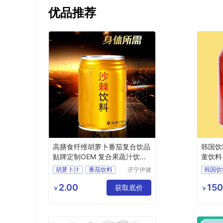
优品推荐
高膳食纤维胡萝卜番茄复合饮品
韩国饮
贴牌定制OEM 复合果蔬汁饮料
童饮料
工厂
购。。
胡萝卜汁
番茄饮料
济宁伊健
韩国饮
源生物医
膳食纤维饮料
宝露露
药有限公
2.00
150
果蔬汁饮料
饮料工厂
获取底价
韩国饮
￥
￥
司