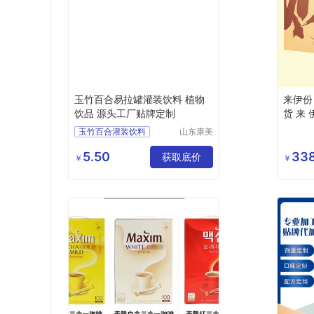
玉竹百合易拉罐灌装饮料 植物
来伊份
饮品 源头工厂贴牌定制
货 来 
玉竹百合灌装饮料
山东康美
药业有限
易拉罐灌装饮料
公司
5.50
338
获取底价
植物饮品灌装饮料加工定制
￥
￥
灌装饮料贴牌定制