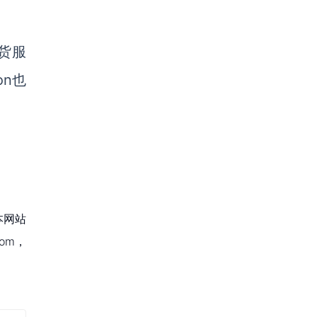
货服
on也
本网站
om，