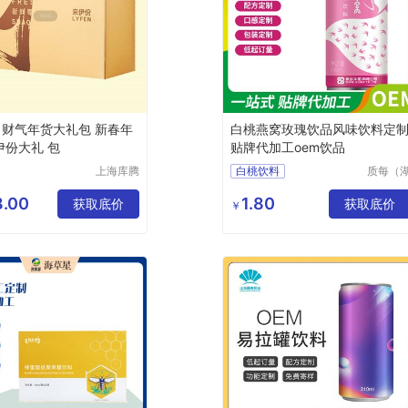
 财气年货大礼包 新春年
白桃燕窝玫瑰饮品风味饮料定
伊份大礼 包
贴牌代加工oem饮品
上海库腾
白桃饮料
质每（
实业有限
北）健
燕窝玫瑰饮品
公司
科技有
.00
1.80
获取底价
风味饮料代加工
获取底价
￥
公司
饮料定制贴牌