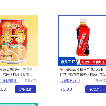
料海太葡萄汁，宝露露儿
维生素功能饮料代工 风味饮料
，韩国饮料果汁批发团
运动型饮料葡萄糖饮料oem定
料海太葡萄汁
青岛艾芬
功能饮料oem
郑州代
特工贸有
帮网络
儿童饮料
功能饮料代工
限公司
技有限
.00
9.90
料果汁批发团购
获取底价
功能饮料贴牌
获取底价
￥
司
维生素饮料代工
运动饮料定制