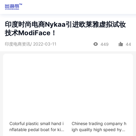
印度时尚电商Nykaa引进欧莱雅虚拟试妆
技术ModiFace！
印度电商资讯/ 2022-03-11
449
44
Colorful plastic small hand i
Chinese trading company h
nflatable pedal boat for kid
igh quality high speed hydr
s playing
aulic motor for gear reduce