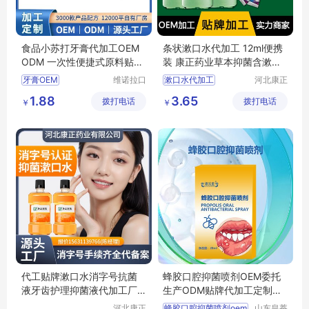
食品小苏打牙膏代加工OEM
条状漱口水代加工 12ml便携
ODM 一次性便捷式原料贴牌
装 康正药业草本抑菌含漱液o
厂家定制代工
em贴牌
牙膏OEM
维诺拉口
漱口水代加工
河北康正
腔用品
药业有限
厂家定制牙膏
草本抑菌含漱液
1.88
3.65
拨打电话
(广州)有
拨打电话
公司
￥
￥
牙膏一件代发
康正药业
限公司
厂家定制代工
含漱液oem贴牌
贴牌代工
漱口水
代工贴牌漱口水消字号抗菌
蜂胶口腔抑菌喷剂OEM委托
液牙齿护理抑菌液代加工厂
生产ODM贴牌代加工定制出
配方研发打样
口外贸清洁喷剂
河北康正
蜂胶口腔抑菌喷剂oem
山东皇菴