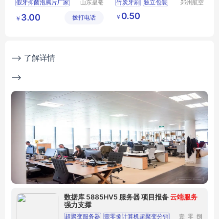
假牙抑菌泡腾片厂家
山东皇菴
竹炭牙刷
独立包装
郑州航空
堂药业有
港区芙乐
委托生产假牙抑菌泡腾片
两元店日用百货
0.50
3.00
￥
拨打电话
限公司
鑫日用百
￥
洗护清洁杀菌产品生产厂家
牙刷软毛批发
货店
--> 了解详情
-->
数据库 5885HV5 服务器 项目报备
云端服务
强力支撑
超聚变服务器
壹零捌计算机超聚变分销
壹零捌