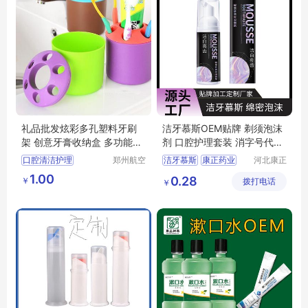
礼品批发炫彩多孔塑料牙刷
洁牙慕斯OEM贴牌 剃须泡沫
架 创意牙膏收纳盒 多功能桌
剂 口腔护理套装 消字号代加
面笔筒
工厂 康正药业
口腔清洁护理
郑州航空
洁牙慕斯
康正药业
河北康正
港区芙乐
药业有限
多功能桌面笔筒
剃须泡沫剂
1.00
0.28
￥
鑫日用百
拨打电话
公司
￥
礼品批发炫彩多孔塑料牙刷架
洁牙慕斯贴牌
货店
美妆日化
消字号代加工