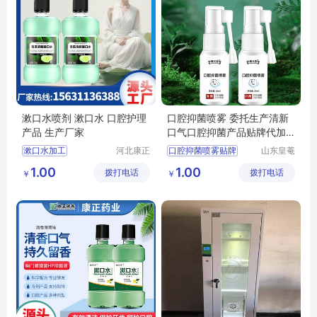
漱口水喷剂 漱口水 口腔护理
口腔抑菌喷雾 委托生产清新
产品 生产厂家
口气口腔抑菌产品贴牌代加
工出口外贸
漱口水加工
河北康正
口腔抑菌喷雾贴牌
山东皇菴
药业有限
堂药业有
口腔护理产品
口腔抑菌产品代加工
1.00
1.00
拨打电话
公司
拨打电话
限公司
￥
￥
喷剂生产厂家
加工
口腔抑菌喷雾委托生产
漱口水