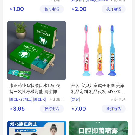
药业有限
堂药业有
清洁喷剂odm贴牌
1.00
2.00
拨打电话
公司
拨打电话
限公司
￥
￥
清洁喷剂贴牌加工
康正药业条状漱口水12ml便
舒客 宝贝儿童成长牙刷 美泽
携一次性柠檬海盐 清凉抑菌
礼品定制 礼品代发 MY-ZKY
含漱液OEM
C-L5-11
漱口水代加工
漱口水
河北康正
舒客
泉州美泽
药业有限
贸易有限
一次性漱口水
宝贝儿童成长牙刷
3.65
7.00
拨打电话
公司
拨打电话
公司
￥
￥
清凉抑菌含漱液
美泽
礼品代发
MY
康正药业
ZKYC
L5
11