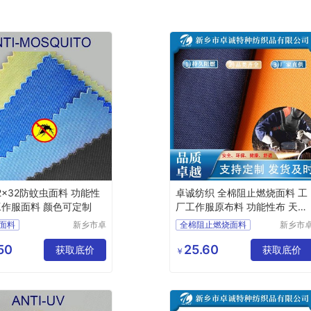
2x32防蚊虫面料 功能性
卓诚纺织 全棉阻止燃烧面料 工
工作服面料 颜色可定制
厂工作服原布料 功能性布 天然
纤维棉
面料
新乡市卓
全棉阻止燃烧面料
新乡市
诚特种纺
诚特种
面料
防酸面料
功能性面料
织品有限
织品有
50
25.60
面料
获取底价
阻燃布厂家
获取底价
￥
公司
公司
面料
涤棉面料
工作服面料