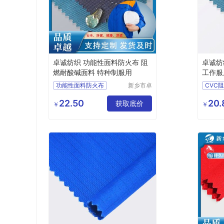
卓诚纺织 功能性面料防火布 阻
卓诚纺
燃耐酸碱面料 特种制服用
工作服
功能性面料防火布
新乡市卓
CVC
诚特种纺
阻燃耐酸碱面料
工作服
织品有限
22.50
20.
特种制服用
获取底价
功能性
￥
￥
公司
耐高温面料
纯棉阻燃
工作服