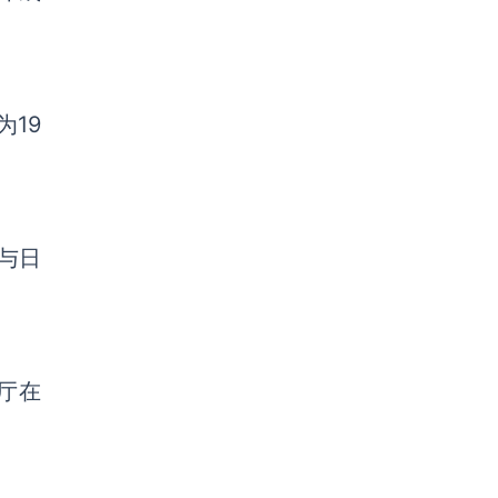
为19
与日
餐厅在