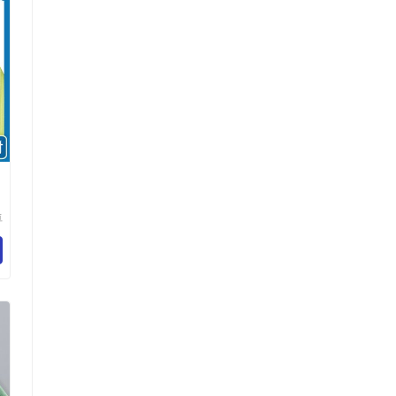
卓
纺
限