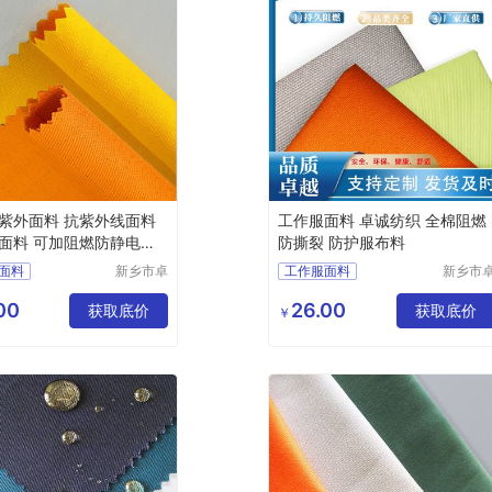
料 抗紫外线面料
工作服面料 卓诚纺织 全棉阻燃
面料 可加阻燃防静电功
防撕裂 防护服布料
面料
新乡市卓
工作服面料
新乡市
诚特种纺
诚特种
线面料
防撕裂面料
织品有限
织品有
00
26.00
面料
获取底价
全棉阻燃面料
阻燃布
获取底价
￥
公司
公司
静电面料
阻燃面料
料