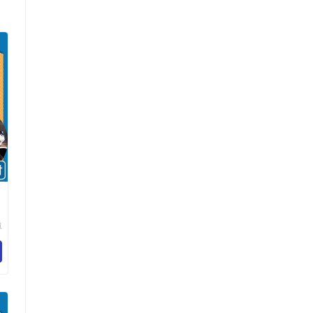
卓
纺
限