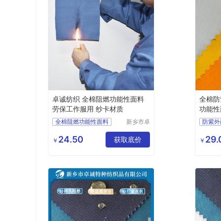
卓诚纺织 全棉阻燃功能性面料
全棉防紫外面
劳保工作服用 纱卡材质
功能性
能
全棉阻燃功能性面料
新乡市卓
防紫外
诚特种纺
劳保工作服用
抗紫外
织品有限
24.50
29.
阻燃布厂家
防火布
获取底价
功能性
￥
￥
公司
工装面料
阻燃防
工装面