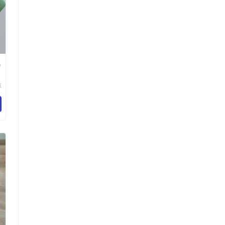
气
卓
纺
限