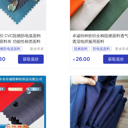
织 CVC阻燃防电弧面料
卓诚特种纺织全棉阻燃面料透
原料布 功能性棉类面料
透湿电焊服用面料
阻燃防电弧面料
新乡市卓
阻燃面料
防电弧面料
新乡市
诚特种纺
诚特种
原料布
焊工服面料
阻燃布
织品有限
织品有
80
26.00
棉类面料
涤棉
获取底价
焊工服
获取底价
￥
公司
公司
面料