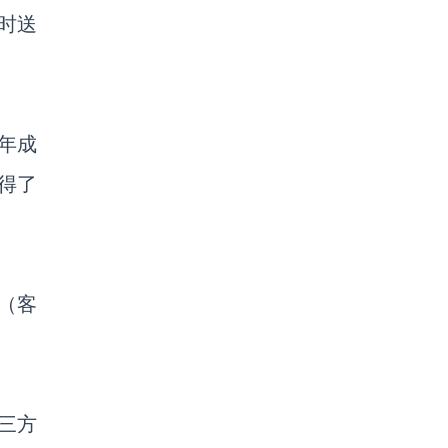
小时送
0年成
得了
率（客
三方