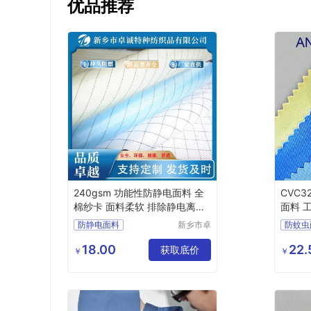
优品推荐
240gsm 功能性防静电面料 全
CVC3
棉纱卡 面料柔软 排除静电离子
面料 
危害
防静电面料
新乡市卓
防蚊虫
诚特种纺
功能性面料
全棉布
功能性
织品有限
18.00
22.
防静电布
工作服面料
获取底价
多功能
￥
￥
公司
工作服