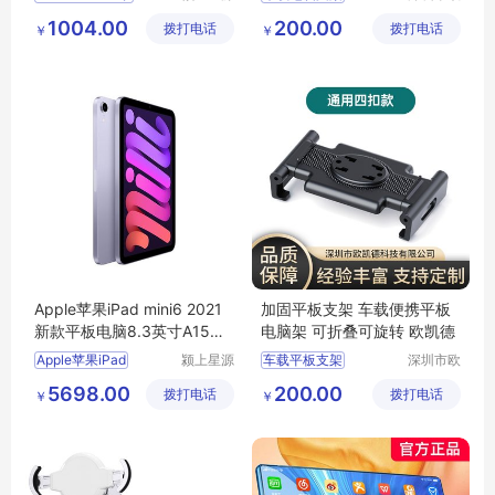
科技发展
凯德科技
工控电脑支架
1004.00
200.00
拨打电话
有限公司
拨打电话
有限公司
￥
￥
三防平板支架
加固平板支架
华为支架
Apple苹果iPad mini6 2021
加固平板支架 车载便携平板
新款平板电脑8.3英寸A15芯
电脑架 可折叠可旋转 欧凯德
片全面屏
Apple苹果iPad
颍上星源
车载平板支架
深圳市欧
科技发展
凯德科技
加固平板支架
5698.00
200.00
拨打电话
有限公司
拨打电话
有限公司
￥
￥
平板电脑支架
车载支架
车载电脑支架