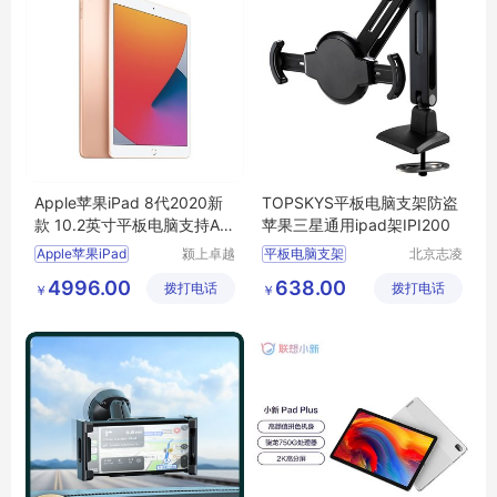
Apple苹果iPad 8代2020新
TOPSKYS平板电脑支架防盗
款 10.2英寸平板电脑支持Ap
苹果三星通用ipad架IPI200
ple pencil
Apple苹果iPad
颍上卓越
平板电脑支架
北京志凌
电子商务
云科贸有
IPAD支架
4996.00
638.00
拨打电话
有限公司
拨打电话
限公司
￥
￥
苹果IPAD支架
防盗平板电脑支架
直播支架