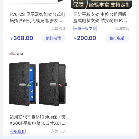
FV6-2S 显示器智能架台式电
三防平板支架 中控台通用吸
脑指纹识别无线充电 多功能
盘式电脑支架 结实耐用 欧凯
支架
德
北京福莱
三防平板支架
深圳市欧
利达科技
凯德科技
显示器支架
368.00
200.00
拨打电话
有限公司
拨打电话
有限公司
￥
￥
车载电脑支架
气泵支架
车载平板支架
适用联想平板M10plus保护套
X606F平板电脑10.3寸X616
防摔平板皮套
平板皮套
东莞市琪
润皮具有
联想平板M10plus保护套