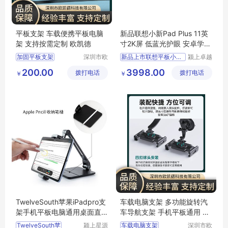
平板支架 车载便携平板电脑
新品联想小新Pad Plus 11英
架 支持按需定制 欧凯德
寸2K屏 低蓝光护眼 安卓学习
办公影音平板
加固平板支架
深圳市欧
新品上市联想平板小新Pa
颍上卓越
凯德科技
电子商务
ipad支架
200.00
3998.00
拨打电话
有限公司
拨打电话
有限公司
￥
￥
三防平板支架
显示器支架
气泵支架
TwelveSouth苹果iPadpro支
车载电脑支架 多功能旋转汽
架手机平板电脑通用桌面直
车导航支架 手机平板通用 欧
播懒人支撑架
凯德
TwelveSouth苹
颍上星源
车载电脑支架
深圳市欧