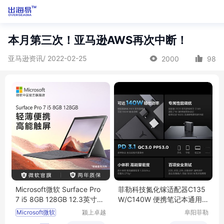
本月第三次！亚马逊AWS再次中断！
亚马逊资讯/ 2022-02-25
2000
98
Microsoft微软 Surface Pro
菲勒科技氮化镓适配器C135
7 i5 8GB 128GB 12.3英寸二
W/C140W 便携笔记本通用
合一平板
快充 全国适用
Microsoft微软
颍上卓越
阜阳菲勒
电子商务
科技有限