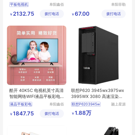
视机
式通用适配
平板电视机
阜阳鑫佰
阜阳菲勒
汇科技有
科技有限
平板电视机行情
2132.75
67.00
拨打电话
限公司
拨打电话
公司
￥
￥
平板电视机图片
平板电视机多少钱
平板电视机厂家
酷开 40K5C 电视机英寸高清
联想P620 3945wx3975wx
智能网络WIFI液晶平板彩电3
3995WX 3080 高速渲染办
2 43
公电脑主机
液晶平板彩电
阜阳鑫佰
联想P6203945w
颍上星源
汇科技有
科技发展
液晶平板彩电行情
1.88万
1847.75
￥
拨打电话
限公司
有限公司
￥
电视机
液晶平板彩电厂家直销
液晶平板彩电图片