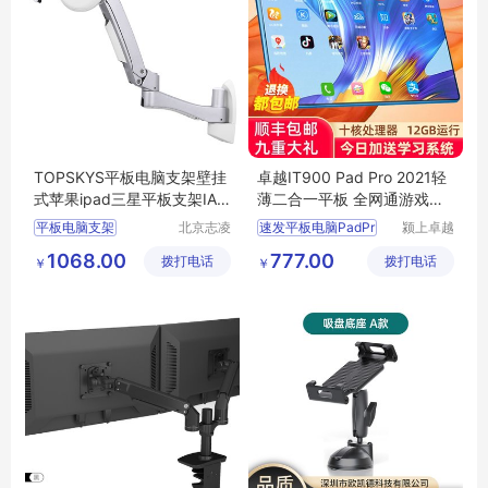
TOPSKYS平板电脑支架壁挂
卓越IT900 Pad Pro 2021轻
式苹果ipad三星平板支架IAW
薄二合一平板 全网通游戏办
200
公学生网课利器
平板电脑支架
北京志凌
速发平板电脑PadPr
颍上卓越
云科贸有
电子商务
IPAD支架
1068.00
777.00
拨打电话
限公司
拨打电话
有限公司
￥
￥
壁挂式平板电脑支架
防盗IPAD平板支架
苹果IPAD支架