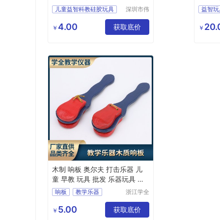
全
儿童益智科教硅胶玩具
深圳市伟
益智玩
业达科技
桌面游戏玩具按压棋盘类玩具
卡巴萨
有限公司
4.00
20.
灭鼠先锋模具
获取底价
儿童玩
￥
￥
木制 响板 奥尔夫 打击乐器 儿
童 早教 玩具 批发 乐器玩具 学
全
响板
教学乐器
浙江学全
科教仪器
响板价格
早教玩具
有限公司
5.00
打击乐器
获取底价
￥