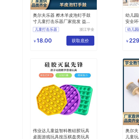
奥尔夫乐器 桦木羊皮泡钉手鼓
幼儿园
寸儿童打击乐器厂家批发 益智
安全环
科教玩具
调
儿童打击乐器
浙江学全
幼儿园
科教仪器
羊皮泡钉手鼓
手鼓
有限公司
18.00
229
乐器
益智科教玩具
获取底价
￥
￥
伟业达儿童益智科教硅胶玩具
奥尔夫
桌面游戏玩具按压棋盘类玩具
儿童玩