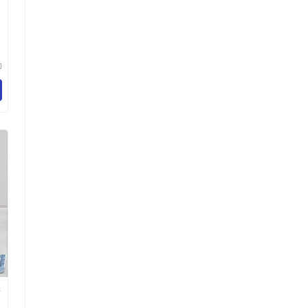
人
勒
限
学
假