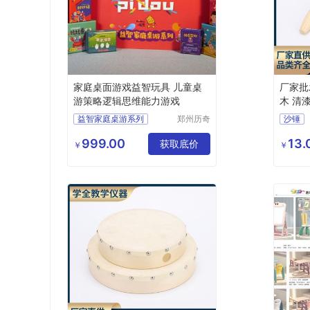
家庭桌面游戏益智玩具 儿童桌
厂家批
游策略逻辑思维能力游戏
木 清
玩具 
益智家庭桌游系列
郑州历奇
沙锤
教学设备
益智桌游
益智儿
有限公司
999.00
13.
儿童益智科教玩具
获取底价
音乐教
￥
￥
益智玩具
科教桌游
科教玩