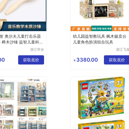
发 奥尔夫儿童打击乐器
幼儿园益智教玩具 枫木贩卖台
漆 榉木沙锤 益智儿童科教
儿童角色扮演组合玩具
学全
浙江学全
浙江飞
科教仪器
康体设
童科教玩具
有限公司
有限公
00
3380.00
学
益智玩具
获取底价
获取底价
￥
具