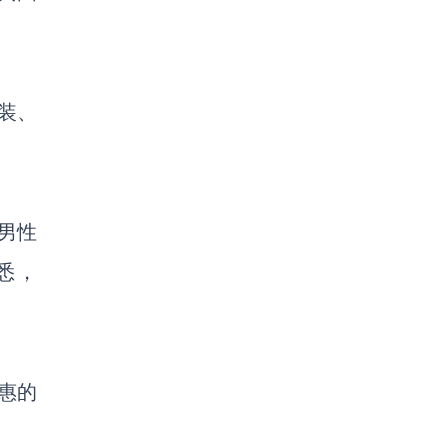
女装、
是男性
悉，
实惠的