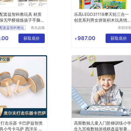
配套益智科教玩具 材质
乐高LEGO31119摩天轮三合一
保无甲醛锻炼孩子手脑协
创意系列男女拼装积木玩具情
节礼物
配套益智科教玩
青岛晶顺
阜阳菲
鑫游乐设
科技有
备有限公
公司
.00
987.00
获取底价
获取底价
￥
司
 打击乐器 卡巴萨益智类
高斯数独儿童入门阶梯训练小
具小号卡马萨 西洋乐 学
生九宫格数独游戏棋盘益智暑