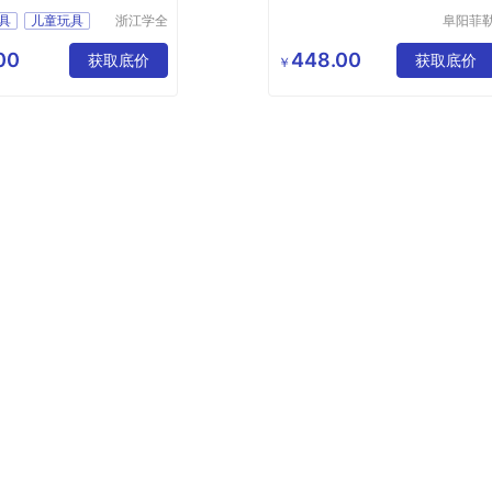
玩具
具
儿童玩具
浙江学全
阜阳菲
科教仪器
科技有
卡马萨
有限公司
公司
00
448.00
具价格
获取底价
获取底价
￥