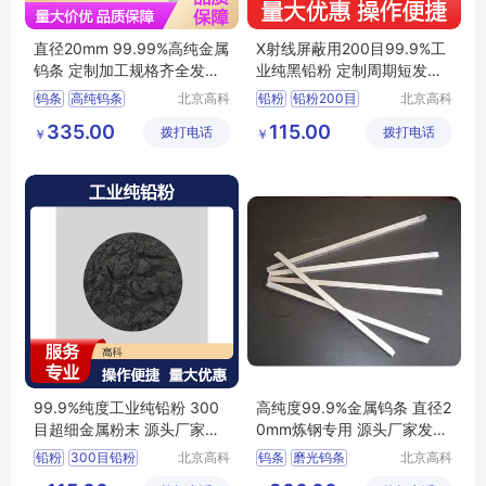
直径20mm 99.99%高纯金属
X射线屏蔽用200目99.9%工
钨条 定制加工规格齐全发货
业纯黑铅粉 定制周期短发货
快
快
钨条
高纯钨条
北京高科
铅粉
铅粉200目
北京高科
新材料科
新材料科
金属钨条
钨丝
钨块
3N铅粉
铅粉包邮
335.00
115.00
拨打电话
技有限公
拨打电话
技有限公
￥
￥
铅粉厂家
司
司
99.9%纯度工业纯铅粉 300
高纯度99.9%金属钨条 直径2
目超细金属粉末 源头厂家保
0mm炼钢专用 源头厂家发货
质保量
快
铅粉
300目铅粉
北京高科
钨条
磨光钨条
北京高科
新材料科
新材料科
铅粉包邮
北京铅粉
金属钨条
高纯钨条