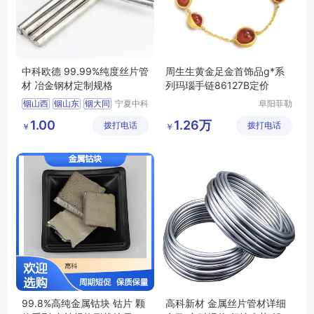
中科欧德 99.99%纯度丝片管
周生生黄金足金首饰品g*系
材 冶金钢材定制规格
列玛瑙手链86127B定价
铟山西
铟山东
铟大同
宁夏中科
阜阳菲勒
欧德科技
科技有限
铟长沙
铟合肥
1.00
1.26万
拨打电话
有限公司
拨打电话
公司
￥
￥
99.8%高纯金属钴块 钴片 颗
高科新材 金属丝片管材详细