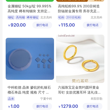
金属铟锭 50kg/锭 99.995%
高纯铅粉99.9% 200目铸造
高纯度 稀有纯铟块 支持定制
防辐射金属专用 库存充足发
保质保量
货快
铟锭
高纯铟
稀有铟锭
北京高科
铅粉
200目铅粉
北京高科
新材料科
新材料科
铟块
99
995铟
高纯铅粉
铸造铅粉
920.00
115.00
拨打电话
技有限公
拨打电话
技有限公
￥
￥
3N铅粉
司
司
中科欧德 晶体 掺钪的钆镓石
六福珠宝足金简约圆环黄金
榴石单晶 纯度 规格 尺寸 可
耳钉 女款优雅耳环 送礼佳选
定制
B01TBGE0005
晶体
宁夏中科
阜阳菲勒
欧德科技
科技有限
掺钪的钆镓石榴石单晶
1.00
1279.00
拨打电话
有限公司
拨打电话
公司
￥
￥