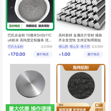
巴氏合金粉 10微米SnSb11C
高科新材 金属丝片管材 规格
u6粉末 高纯度定制服务 优惠
齐全发货快 支持定制周期短
中
巴氏合金粉
北京高科
镨山西
镨山东
镨大同
北京高科
新材料科
新材料科
SnSb11Cu6粉末
价格
镨长沙
镨合肥
170.00
1.00
拨打电话
技有限公
拨打电话
技有限公
￥
￥
10微米巴氏合金粉
司
司
河北巴氏合金粉
北京巴氏合金粉