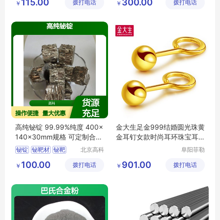
115.00
300.00
拨打电话
技有限公
拨打电话
技有限公
￥
￥
河北铅粉
钨条厂家
司
司
高纯铋锭 99.99%纯度 400×
金大生足金999结婚圆光珠黄
140×30mm规格 可定制合金
金耳钉女款时尚耳环珠宝耳
制造用铋块
饰K621A
铋锭
铋靶材
铋靶
北京高科
阜阳菲勒
新材料科
科技有限
订制高纯铋锭
100.00
901.00
拨打电话
技有限公
拨打电话
公司
￥
￥
订制铋锭
司