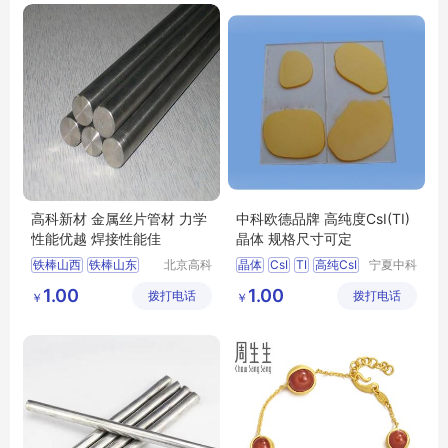
钨丝实验室用
高科新材 金属丝片管材 力学
中科欧德品牌 高纯度CsI(TI)
性能优越 焊接性能佳
晶体 规格尺寸可定
铁棒山西
铁棒山东
北京高科
晶体
CsI
TI
高纯CsI
宁夏中科
新材料科
欧德科技
铁棒大同
铁棒长沙
1.00
1.00
拨打电话
技有限公
拨打电话
有限公司
￥
￥
铁棒合肥
司