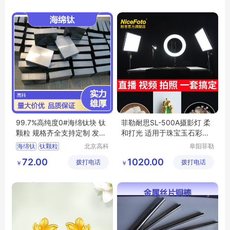
99.7%高纯度0#海绵钛块 钛
菲勒耐思SL-500A摄影灯 柔
颗粒 规格齐全支持定制 发货
和打光 适用于珠宝玉石彩宝
迅速
手表直播
海绵钛
钛颗粒
北京高科
阜阳菲勒
新材料科
科技有限
高纯海绵钛
99
72.00
1020.00
拨打电话
技有限公
拨打电话
公司
￥
￥
7海绵钛
高纯钛颗粒
司