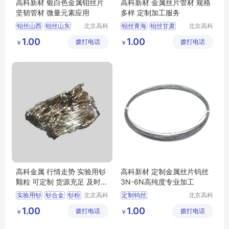
高科新材 银白色金属钼丝片
高科新材 金属丝片管材 规格
坚韧管材 微量元素应用
多样 定制加工服务
钼丝山西
钼丝山东
北京高科
钼丝青海
钼丝甘肃
北京高科
新材料科
新材料科
钼丝大同
钼丝长沙
钼丝太原
钼丝南昌
1.00
1.00
拨打电话
技有限公
拨打电话
技有限公
￥
￥
钼丝合肥
钼丝济南
司
司
高科金属 行情走势 实验用钐
高科新材 定制金属丝片钨丝
颗粒 可定制 货源充足 及时发
3N-6N高纯度专业加工
货
实验用钐
钐合金
钐粉
北京高科
定制钨丝
北京高科
新材料科
新材料科
钐棒
河北钐厂家
科学实验钨丝
1.00
1.00
拨打电话
技有限公
拨打电话
技有限公
￥
￥
高纯钨丝
司
司
钨丝发货及时