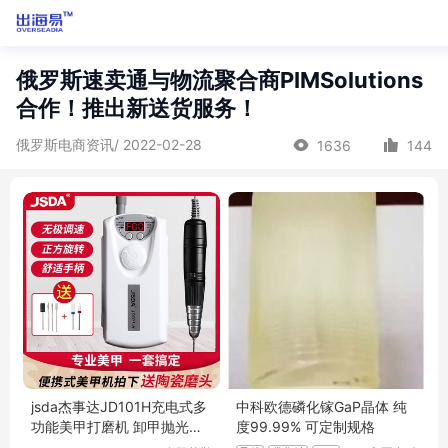
俄罗斯速卖通与物流聚合商PIMSolutions
合作！推出新送货服务！
俄罗斯电商资讯/ 2022-02-28
1636
144
jsda杰事达JD101H充电式多
中科欧德磷化镓GaP晶体 纯
功能美甲打磨机 卸甲抛光美
度99.99% 可定制规格
甲工具