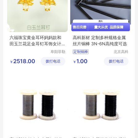
六福珠宝黄金耳环妈妈款和
高科新材 定制多种规格金属
田玉兰花足金耳钉耳饰女计
丝片铜棒 3N-6N高纯度可选
价GDGTBE0048
阜阳菲勒
定制铜棒
北京高科
科技有限
新材料科
科学实验铜棒
2518.00
1.00
拨打电话
公司
拨打电话
技有限公
￥
￥
高纯铜棒
司
铜棒发货及时
铜棒实验室用