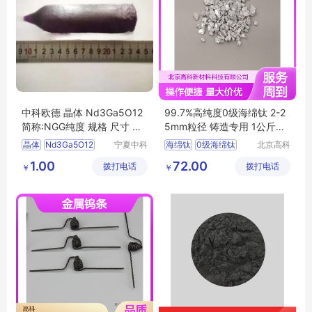
中科欧德 晶体 Nd3Ga5O12
99.7%高纯度0级海绵钛 2-2
简称:NGG纯度 规格 尺寸 可
5mm粒径 铸造专用 1公斤起
定制
订
晶体
Nd3Ga5O12
宁夏中科
海绵钛
0级海绵钛
北京高科
欧德科技
新材料科
简称NGG
高纯海绵钛
1.00
72.00
拨打电话
有限公司
拨打电话
技有限公
￥
￥
铸造海绵钛
司
海绵钛厂家